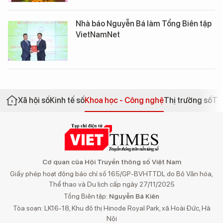
Nhà báo Nguyễn Bá làm Tổng Biên tập
VietNamNet
Xã hội số
Kinh tế số
Khoa học - Công nghệ
Thị trường số
Th
Cơ quan của Hội Truyền thông số Việt Nam
Giấy phép hoạt động báo chí số 165/GP-BVHTTDL do Bộ Văn hóa,
Thể thao và Du lịch cấp ngày 27/11/2025
Tổng Biên tập:
Nguyễn Bá Kiên
Tòa soạn: LK16-18, Khu đô thị Hinode Royal Park, xã Hoài Đức, Hà
Nội