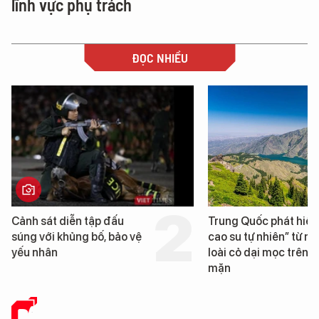
lĩnh vực phụ trách
ĐỌC NHIỀU
 sát diễn tập đấu
Trung Quốc phát hiện “mỏ
 với khủng bố, bảo vệ
cao su tự nhiên” từ một
nhân
loài cỏ dại mọc trên đất
mặn
BÁO CHÍ SỐ