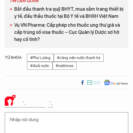
TIN LIÊN QUAN
Bắt đầu thanh tra quỹ BHYT, mua sắm trang thiết bị
y tế, đấu thầu thuốc tại Bộ Y tế và BHXH Việt Nam
Vụ VN Pharma: Cấp phép cho thuốc ung thư giả và
cấp trùng số visa thuốc – Cục Quản lý Dược sơ hở
hay cố tình?
TỪ KHÓA:
#Phú Lương
#công viên nước thanh hà
#đuối nước
#viettimes
Ý KIẾN CỦA BẠN