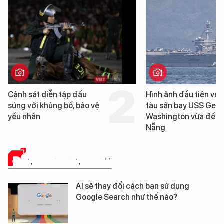
Hình ảnh đầu tiên về siêu
Cận cảnh c
tàu sân bay USS George
tống tàu s
Washington vừa đến Đà
George Wa
Nẵng
Đà Nẵng
ĐÁNH GIÁ SẢN PHẨM
AI sẽ thay đổi cách bạn sử dụng
Google Search như thế nào?