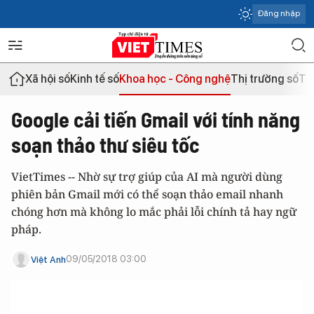
Đăng nhập
Xã hội số
Kinh tế số
Khoa học - Công nghệ
Thị trường số
Th
Google cải tiến Gmail với tính năng
soạn thảo thư siêu tốc
VietTimes -- Nhờ sự trợ giúp của AI mà người dùng
phiên bản Gmail mới có thể soạn thảo email nhanh
chóng hơn mà không lo mắc phải lỗi chính tả hay ngữ
pháp.
09/05/2018 03:00
Việt Anh