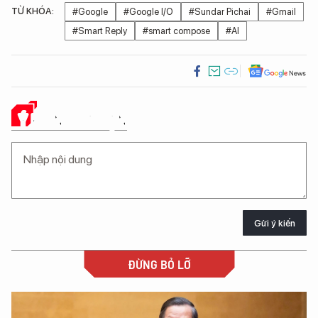
TỪ KHÓA:
#Google
#Google I/O
#Sundar Pichai
#Gmail
#Smart Reply
#smart compose
#AI
Ý KIẾN CỦA BẠN
Gửi ý kiến
ĐỪNG BỎ LỠ