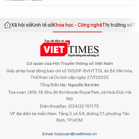
Xã hội số
Kinh tế số
Khoa học - Công nghệ
Thị trường số
Th
Cơ quan của Hội Truyền thông số Việt Nam
Giấy phép hoạt động báo chí số 165/GP-BVHTTDL do Bộ Văn hóa,
Thể thao và Du lịch cấp ngày 27/11/2025
Tổng Biên tập:
Nguyễn Bá Kiên
Tòa soạn: LK16-18, Khu đô thị Hinode Royal Park, xã Hoài Đức, Hà
Nội
Điện thoại/fax: (024)32 151175
VP đại diện tại miền Nam: Tầng 3, số 54, đường C1, phường Tân
Bình, TP.HCM
Email:
toasoan@viettimes.vn