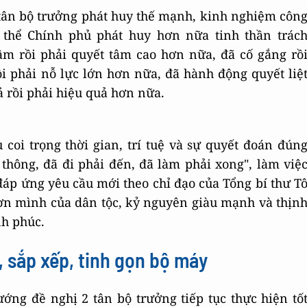
ân bộ trưởng phát huy thế mạnh, kinh nghiệm côn
p thể Chính phủ phát huy hơn nữa tinh thần trác
âm rồi phải quyết tâm cao hơn nữa, đã cố gắng rồ
i phải nỗ lực lớn hơn nữa, đã hành động quyết liệ
ả rồi phải hiệu quả hơn nữa.
oi trọng thời gian, trí tuệ và sự quyết đoán đún
i thông, đã đi phải đến, đã làm phải xong", làm việ
 đáp ứng yêu cầu mới theo chỉ đạo của Tổng bí thư T
n mình của dân tộc, kỷ nguyên giàu mạnh và thịn
h phúc.
, sắp xếp, tinh gọn bộ máy
ớng đề nghị 2 tân bộ trưởng tiếp tục thực hiện tố