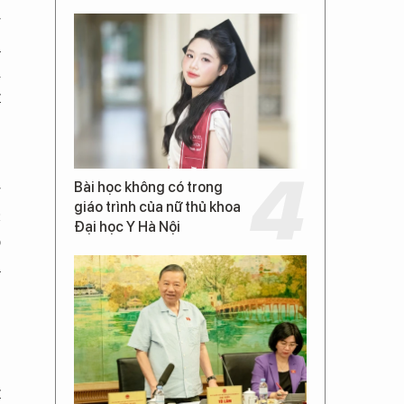
g
h
i
t
Bài học không có trong
g
giáo trình của nữ thủ khoa
c
Đại học Y Hà Nội
ô
h
t