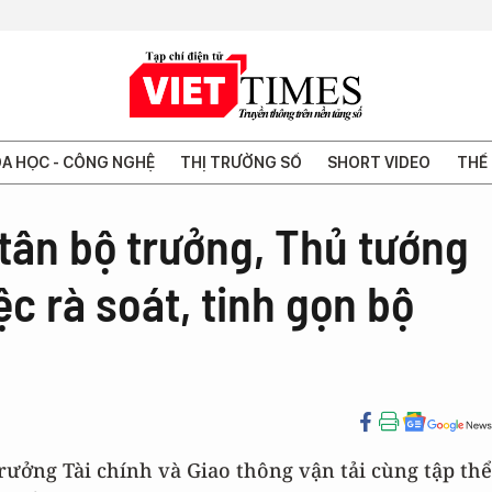
A HỌC - CÔNG NGHỆ
THỊ TRƯỜNG SỐ
SHORT VIDEO
THẾ 
tân bộ trưởng, Thủ tướng
ệc rà soát, tinh gọn bộ
rưởng Tài chính và Giao thông vận tải cùng tập thể