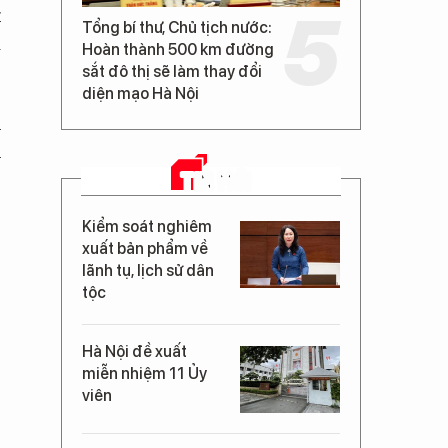
t
Tổng bí thư, Chủ tịch nước:
ị
Hoàn thành 500 km đường
sắt đô thị sẽ làm thay đổi
diện mạo Hà Nội
h
h
TIN MỚI
Kiểm soát nghiêm
xuất bản phẩm về
lãnh tụ, lịch sử dân
tộc
Hà Nội đề xuất
miễn nhiệm 11 Ủy
viên