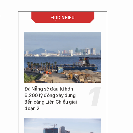
ộ
ĐỌC NHIỀU
n
á
n
Đà Nẵng sẽ đầu tư hơn
6.200 tỷ đồng xây dựng
Bến cảng Liên Chiểu giai
đoạn 2