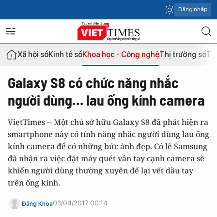
Đăng nhập
Xã hội số
Kinh tế số
Khoa học - Công nghệ
Thị trường số
Th
Galaxy S8 có chức năng nhắc
người dùng… lau ống kính camera
VietTimes -- Một chủ sở hữu Galaxy S8 đã phát hiện ra
smartphone này có tính năng nhắc người dùng lau ống
kính camera để có những bức ảnh đẹp. Có lẽ Samsung
đã nhận ra việc đặt máy quét vân tay cạnh camera sẽ
khiến người dùng thường xuyên để lại vết dầu tay
trên ống kính.
03/04/2017 00:14
Đăng Khoa