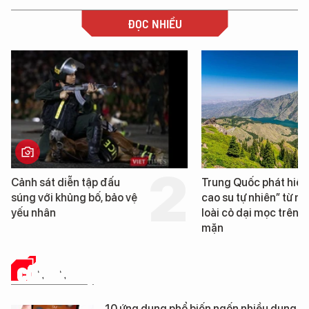
ĐỌC NHIỀU
Trung Quốc phát hiện “mỏ
Loạt dự án bất đ
cao su tự nhiên” từ một
Đà Nẵng sắp bị k
loài cỏ dại mọc trên đất
mặn
CÔNG NGHỆ
10 ứng dụng phổ biến ngốn nhiều dung