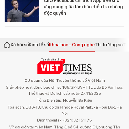
CEO Facebook chỉ trích Apple về kho
ứng dụng giữa tâm bão điều tra chống
độc quyền
Xã hội số
Kinh tế số
Khoa học - Công nghệ
Thị trường số
Th
Cơ quan của Hội Truyền thông số Việt Nam
Giấy phép hoạt động báo chí số 165/GP-BVHTTDL do Bộ Văn hóa,
Thể thao và Du lịch cấp ngày 27/11/2025
Tổng Biên tập:
Nguyễn Bá Kiên
Tòa soạn: LK16-18, Khu đô thị Hinode Royal Park, xã Hoài Đức, Hà
Nội
Điện thoại/fax: (024)32 151175
VP đại diện tại miền Nam: Tầng 3, số 54, đường C1, phường Tân