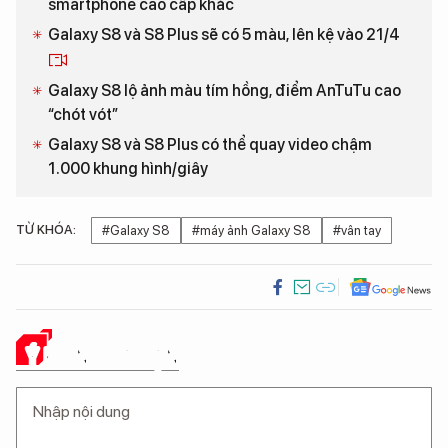
smartphone cao cấp khác
Galaxy S8 và S8 Plus sẽ có 5 màu, lên kệ vào 21/4
Galaxy S8 lộ ảnh màu tím hồng, điểm AnTuTu cao
“chót vót”
Galaxy S8 và S8 Plus có thể quay video chậm
1.000 khung hình/giây
TỪ KHÓA:
#Galaxy S8
#máy ảnh Galaxy S8
#vân tay
Ý KIẾN CỦA BẠN