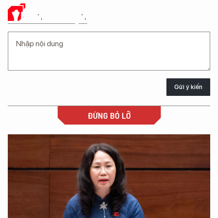
Ý KIẾN CỦA BẠN
Gửi ý kiến
ĐỪNG BỎ LỠ