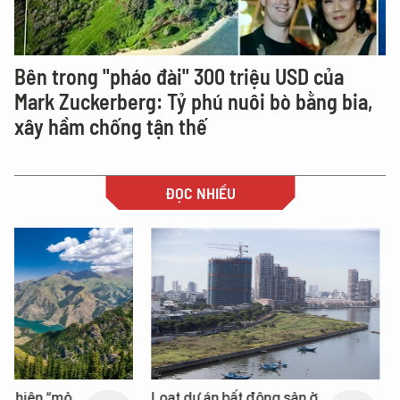
Bên trong "pháo đài" 300 triệu USD của
Mark Zuckerberg: Tỷ phú nuôi bò bằng bia,
xây hầm chống tận thế
ĐỌC NHIỀU
Loạt dự án bất động sản ở
Nga xây dựng hơn 1.