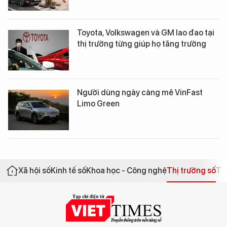
Toyota, Volkswagen và GM lao đao tại
thị trường từng giúp họ tăng trưởng
Người dùng ngày càng mê VinFast
Limo Green
Xã hội số
Kinh tế số
Khoa học - Công nghệ
Thị trường số
Th