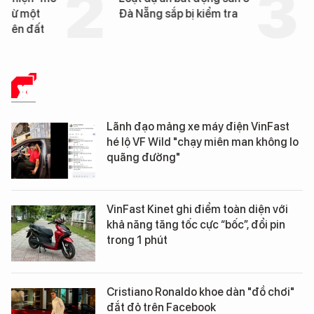
Đà Nẵng sắp bị kiểm tra
km "hành lang chống
UAV" bảo vệ tuyến hậ
cần trên chiến trường
XE
Lãnh đạo mảng xe máy điện VinFast
hé lộ VF Wild "chạy miên man không lo
quãng đường"
VinFast Kinet ghi điểm toàn diện với
khả năng tăng tốc cực “bốc”, đổi pin
trong 1 phút
Cristiano Ronaldo khoe dàn "đồ chơi"
đắt đỏ trên Facebook