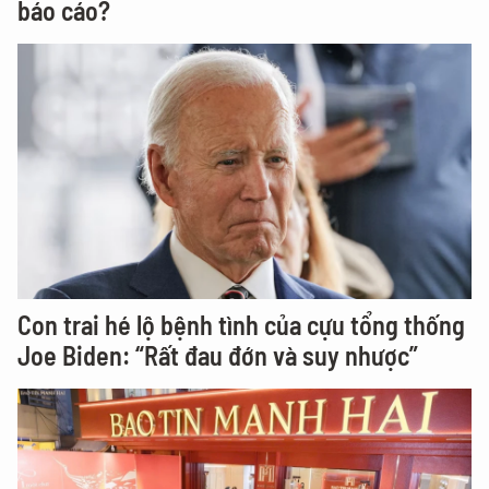
báo cáo?
Con trai hé lộ bệnh tình của cựu tổng thống
Joe Biden: “Rất đau đớn và suy nhược”