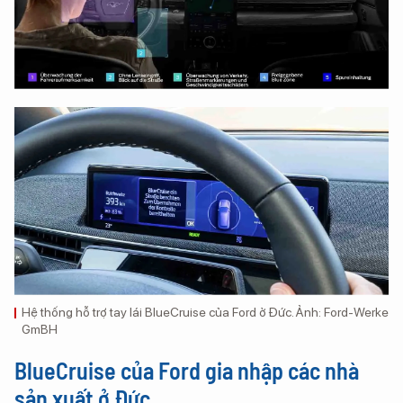
Hệ thống hỗ trợ tay lái BlueCruise của Ford ở Đức. Ảnh: Ford-Werke
GmBH
BlueCruise của Ford gia nhập các nhà
sản xuất ở Đức