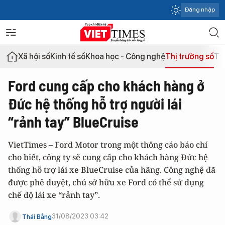
Đăng nhập
Xã hội số
Kinh tế số
Khoa học - Công nghệ
Thị trường số
Th
Ford cung cấp cho khách hàng ở
Đức hệ thống hỗ trợ người lái
“rảnh tay” BlueCruise
VietTimes – Ford Motor trong một thông cáo báo chí
cho biết, công ty sẽ cung cấp cho khách hàng Đức hệ
thống hỗ trợ lái xe BlueCruise của hãng. Công nghệ đã
được phê duyệt, chủ sở hữu xe Ford có thể sử dụng
chế độ lái xe “rảnh tay”.
31/08/2023 03:42
Thái Bằng