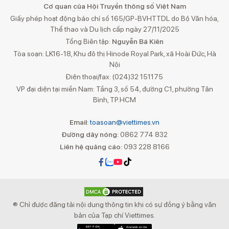
Cơ quan của Hội Truyền thông số Việt Nam
Giấy phép hoạt động báo chí số 165/GP-BVHTTDL do Bộ Văn hóa,
Thể thao và Du lịch cấp ngày 27/11/2025
Tổng Biên tập:
Nguyễn Bá Kiên
Tòa soạn: LK16-18, Khu đô thị Hinode Royal Park, xã Hoài Đức, Hà
Nội
Điện thoại/fax: (024)32 151175
VP đại diện tại miền Nam: Tầng 3, số 54, đường C1, phường Tân
Bình, TP.HCM
Email:
toasoan@viettimes.vn
Đường dây nóng:
0862 774 832
Liên hệ quảng cáo:
093 228 8166
® Chỉ được đăng tải nội dung thông tin khi có sự đồng ý bằng văn
bản của Tạp chí Viettimes.