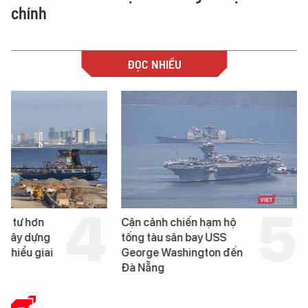
chính
ĐỌC NHIỀU
ầu tư hơn
Cận cảnh chiến hạm hộ
g xây dựng
tống tàu sân bay USS
 Chiểu giai
George Washington đến
Đà Nẵng