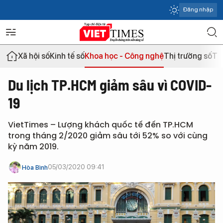
Đăng nhập
Xã hội số
Kinh tế số
Khoa học - Công nghệ
Thị trường số
Th
Du lịch TP.HCM giảm sâu vì COVID-
19
VietTimes – Lượng khách quốc tế đến TP.HCM
trong tháng 2/2020 giảm sâu tới 52% so với cùng
kỳ năm 2019.
05/03/2020 09:41
Hòa Bình