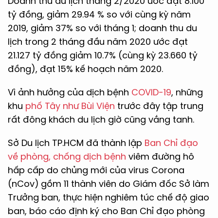
Doanh thu du lịch tháng 2/2020 ước đạt 8.100
tỷ đồng, giảm 29.94 % so với cùng kỳ năm
2019, giảm 37% so với tháng 1; doanh thu du
lịch trong 2 tháng đầu năm 2020 ước đạt
21.127 tỷ đồng giảm 10.7% (cùng kỳ 23.660 tỷ
đồng), đạt 15% kế hoạch năm 2020.
Vì ảnh hưởng của dịch bệnh
COVID-19
, những
khu
phố Tây như Bùi Viện
trước đây tập trung
rất đông khách du lịch giờ cũng vắng tanh.
Sở Du lịch TP.HCM đã thành lập
Ban Chỉ đạo
về phòng, chống dịch bệnh
viêm đường hô
hấp cấp do chủng mới của virus Corona
(nCov)
gồm 11 thành viên do Giám đốc Sở làm
Trưởng ban, thực hiện nghiêm túc chế độ giao
ban, báo cáo định ký cho Ban Chỉ đạo phòng