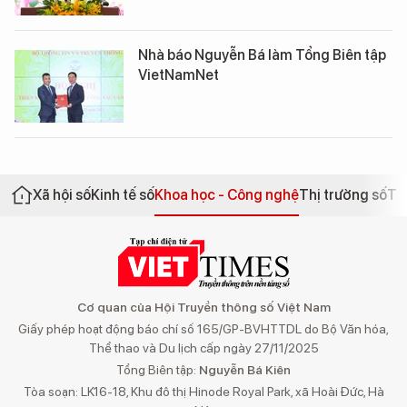
Nhà báo Nguyễn Bá làm Tổng Biên tập
VietNamNet
Xã hội số
Kinh tế số
Khoa học - Công nghệ
Thị trường số
Th
Cơ quan của Hội Truyền thông số Việt Nam
Giấy phép hoạt động báo chí số 165/GP-BVHTTDL do Bộ Văn hóa,
Thể thao và Du lịch cấp ngày 27/11/2025
Tổng Biên tập:
Nguyễn Bá Kiên
Tòa soạn: LK16-18, Khu đô thị Hinode Royal Park, xã Hoài Đức, Hà