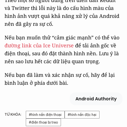
Theo một số người dùng trên diễn đàn Reddit
và Twitter thì lỗi này là do cấu hình màu của
hình ảnh vượt quá khả năng xử lý của Android
nên đã gây ra sự cố.
Nếu bạn muốn thử “cảm giác mạnh” có thể vào
đường link của Ice Universe
để tải ảnh gốc về
điện thoại, sau đó đặt thành hình nền. Lưu ý là
nên sao lưu hết các dữ liệu quan trọng.
Nếu bạn đã làm và xác nhận sự cố, hãy để lại
bình luận ở phía dưới bài.
Android Authority
TỪ KHÓA:
#hình nền điện thoại
#hình nền độc hại
#điện thoại bị treo