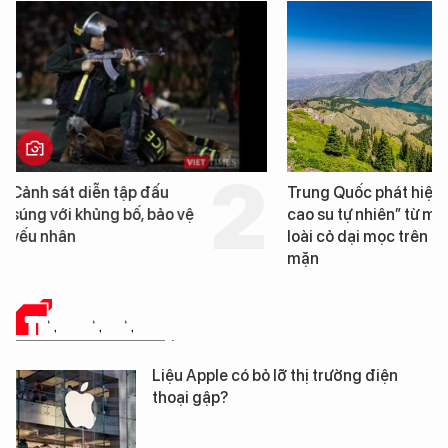
Trung Quốc phát hiện “mỏ
Loạt dự án bất động 
cao su tự nhiên” từ một
Đà Nẵng sắp bị kiểm t
loài cỏ dại mọc trên đất
mặn
TIN CÔNG NGHỆ
Liệu Apple có bỏ lỡ thị trường điện
thoại gập?