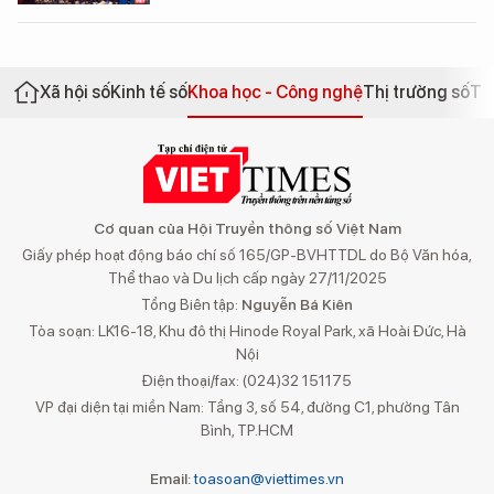
Xã hội số
Kinh tế số
Khoa học - Công nghệ
Thị trường số
Th
Cơ quan của Hội Truyền thông số Việt Nam
Giấy phép hoạt động báo chí số 165/GP-BVHTTDL do Bộ Văn hóa,
Thể thao và Du lịch cấp ngày 27/11/2025
Tổng Biên tập:
Nguyễn Bá Kiên
Tòa soạn: LK16-18, Khu đô thị Hinode Royal Park, xã Hoài Đức, Hà
Nội
Điện thoại/fax: (024)32 151175
VP đại diện tại miền Nam: Tầng 3, số 54, đường C1, phường Tân
Bình, TP.HCM
Email:
toasoan@viettimes.vn