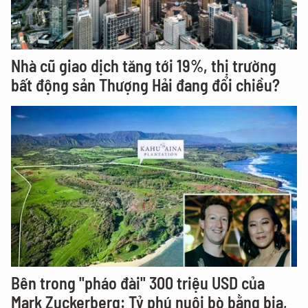
Nhà cũ giao dịch tăng tới 19%, thị trường
bất động sản Thượng Hải đang đổi chiều?
Bên trong "pháo đài" 300 triệu USD của
Mark Zuckerberg: Tỷ phú nuôi bò bằng bia,