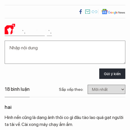
Ý KIẾN CỦA BẠN
Gửi ý kiến
18 bình luận
Sắp xếp theo:
hai
Hình nền cũng là dạng ảnh thôi co gì đâu tào lao quá gạt người
ta tải về. Cài xong máy chạy ầm ầm.