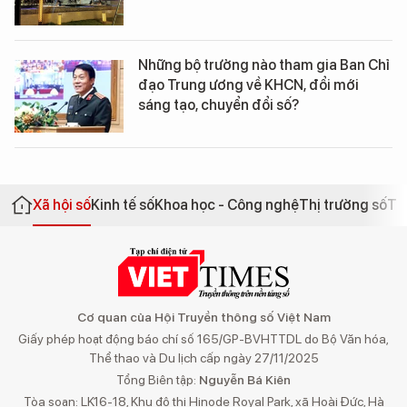
Những bộ trưởng nào tham gia Ban Chỉ
đạo Trung ương về KHCN, đổi mới
sáng tạo, chuyển đổi số?
Xã hội số
Kinh tế số
Khoa học - Công nghệ
Thị trường số
Th
Cơ quan của Hội Truyền thông số Việt Nam
Giấy phép hoạt động báo chí số 165/GP-BVHTTDL do Bộ Văn hóa,
Thể thao và Du lịch cấp ngày 27/11/2025
Tổng Biên tập:
Nguyễn Bá Kiên
Tòa soạn: LK16-18, Khu đô thị Hinode Royal Park, xã Hoài Đức, Hà