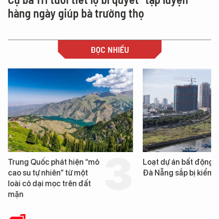
hàng ngày giúp bà trường thọ
ĐỌC NHIỀU
ốc phát hiện “mỏ
Loạt dự án bất động sản ở
 nhiên” từ một
Đà Nẵng sắp bị kiểm tra
ại mọc trên đất