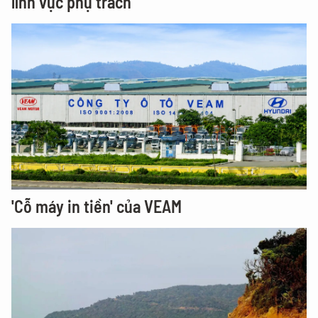
lĩnh vực phụ trách
'Cỗ máy in tiền' của VEAM