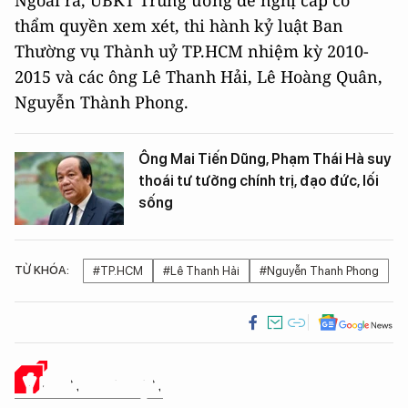
Ngoài ra, UBKT Trung ương đề nghị cấp có
thẩm quyền xem xét, thi hành kỷ luật Ban
Thường vụ Thành uỷ TP.HCM nhiệm kỳ 2010-
2015 và các ông Lê Thanh Hải, Lê Hoàng Quân,
Nguyễn Thành Phong.
Ông Mai Tiến Dũng, Phạm Thái Hà suy
thoái tư tưởng chính trị, đạo đức, lối
sống
TỪ KHÓA:
#TP.HCM
#Lê Thanh Hải
#Nguyễn Thanh Phong
Ý KIẾN CỦA BẠN