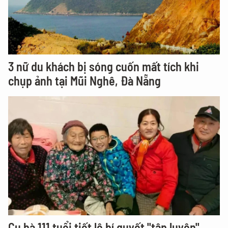
3 nữ du khách bị sóng cuốn mất tích khi
chụp ảnh tại Mũi Nghê, Đà Nẵng
Cụ bà 111 tuổi tiết lộ bí quyết "tập luyện"