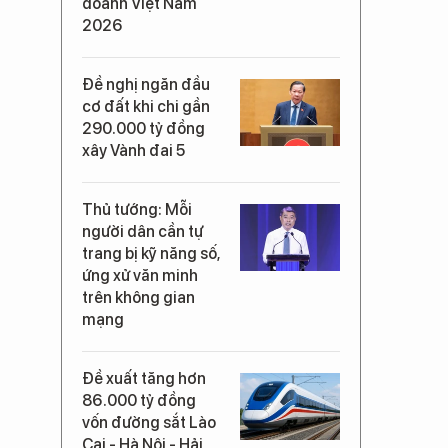
doanh Việt Nam
2026
Đề nghị ngăn đầu
cơ đất khi chi gần
290.000 tỷ đồng
xây Vành đai 5
Thủ tướng: Mỗi
người dân cần tự
trang bị kỹ năng số,
ứng xử văn minh
trên không gian
mạng
Đề xuất tăng hơn
86.000 tỷ đồng
vốn đường sắt Lào
Cai - Hà Nội - Hải