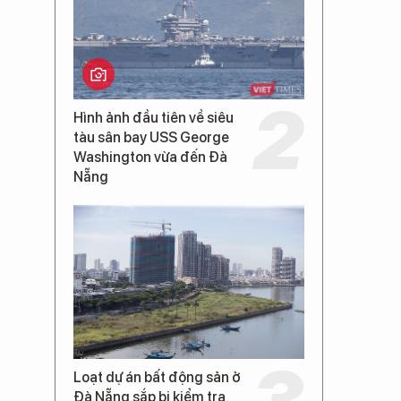
Hình ảnh đầu tiên về siêu
tàu sân bay USS George
Washington vừa đến Đà
Nẵng
Loạt dự án bất động sản ở
Đà Nẵng sắp bị kiểm tra