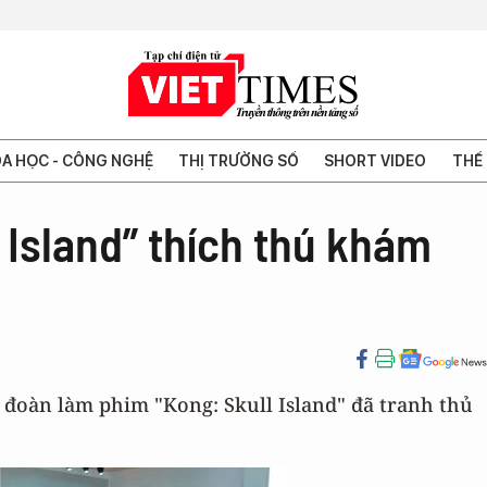
A HỌC - CÔNG NGHỆ
THỊ TRƯỜNG SỐ
SHORT VIDEO
THẾ 
 Island” thích thú khám
 đoàn làm phim "Kong: Skull Island" đã tranh thủ