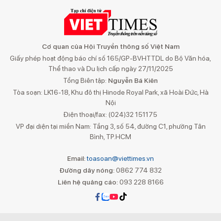
Cơ quan của Hội Truyền thông số Việt Nam
Giấy phép hoạt động báo chí số 165/GP-BVHTTDL do Bộ Văn hóa,
Thể thao và Du lịch cấp ngày 27/11/2025
Tổng Biên tập:
Nguyễn Bá Kiên
Tòa soạn: LK16-18, Khu đô thị Hinode Royal Park, xã Hoài Đức, Hà
Nội
Điện thoại/fax: (024)32 151175
VP đại diện tại miền Nam: Tầng 3, số 54, đường C1, phường Tân
Bình, TP.HCM
Email:
toasoan@viettimes.vn
Đường dây nóng:
0862 774 832
Liên hệ quảng cáo:
093 228 8166