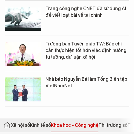
Trang công nghệ CNET đã sử dụng AI
để viết loạt bài về tài chính
Trưởng ban Tuyên giáo TW: Báo chí
cần thực hiện tốt hơn việc định hướng
tư tưởng, dư luận xã hội
Nhà báo Nguyễn Bá làm Tổng Biên tập
VietNamNet
Xã hội số
Kinh tế số
Khoa học - Công nghệ
Thị trường số
Th