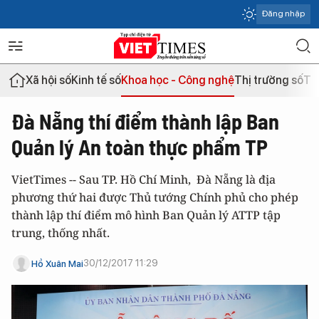
Đăng nhập
Xã hội số
Kinh tế số
Khoa học - Công nghệ
Thị trường số
Th
Đà Nẵng thí điểm thành lập Ban
Quản lý An toàn thực phẩm TP
VietTimes -- Sau TP. Hồ Chí Minh, Đà Nẵng là địa
phương thứ hai được Thủ tướng Chính phủ cho phép
thành lập thí điểm mô hình Ban Quản lý ATTP tập
trung, thống nhất.
30/12/2017 11:29
Hồ Xuân Mai