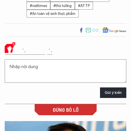
#viettimes
#thủ tướng
#ATTP
#An toàn vệ sinh thực phẩm
Ý KIẾN CỦA BẠN
Gửi ý kiến
ĐỪNG BỎ LỠ