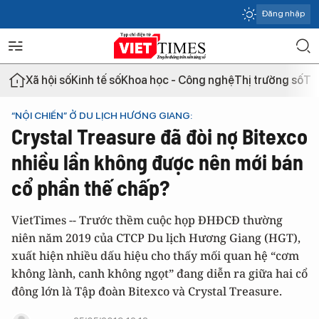
Đăng nhập
Xã hội số
Kinh tế số
Khoa học - Công nghệ
Thị trường số
Th
“NỘI CHIẾN” Ở DU LỊCH HƯƠNG GIANG:
Crystal Treasure đã đòi nợ Bitexco
nhiều lần không được nên mới bán
cổ phần thế chấp?
VietTimes -- Trước thềm cuộc họp ĐHĐCĐ thường
niên năm 2019 của CTCP Du lịch Hương Giang (HGT),
xuất hiện nhiều dấu hiệu cho thấy mối quan hệ “cơm
không lành, canh không ngọt” đang diễn ra giữa hai cổ
đông lớn là Tập đoàn Bitexco và Crystal Treasure.