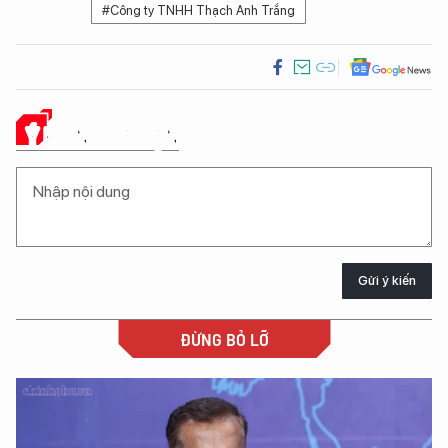
#Công ty TNHH Thạch Anh Trắng
Ý KIẾN CỦA BẠN
Gửi ý kiến
ĐỪNG BỎ LỠ