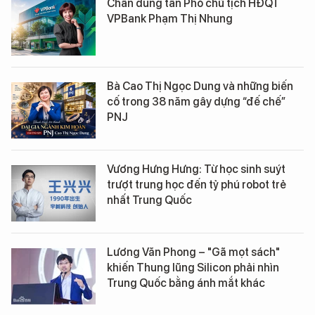
Chân dung tân Phó chủ tịch HĐQT
VPBank Phạm Thị Nhung
Bà Cao Thị Ngọc Dung và những biến
cố trong 38 năm gây dựng “đế chế”
PNJ
Vương Hưng Hưng: Từ học sinh suýt
trượt trung học đến tỷ phú robot trẻ
nhất Trung Quốc
Lương Văn Phong – "Gã mọt sách"
khiến Thung lũng Silicon phải nhìn
Trung Quốc bằng ánh mắt khác