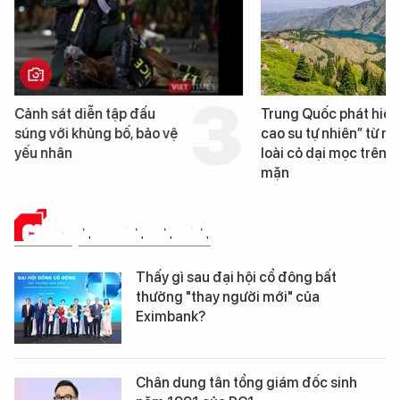
Cảnh sát diễn tập đấu
Trung Quốc phát hiện
súng với khủng bố, bảo vệ
cao su tự nhiên” từ m
yếu nhân
loài cỏ dại mọc trên đ
mặn
CHUYỆN DOANH NHÂN
Thấy gì sau đại hội cổ đông bất
thường "thay người mới" của
Eximbank?
Chân dung tân tổng giám đốc sinh