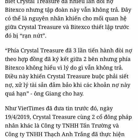
biết Crystal Treasure đã nhiều lần đòi nợ
Bitexco nhưng tập đoàn này vẫn không trả. Đây
có thể là nguyên nhân khiến cho mối quan hệ
giữa Crystal Treasure và Bitexco thiết lập trước
đó bị “rạn nứt”.
“Phía Crystal Treasure đã 3 lần tiến hành đòi nợ
theo hợp đồng đã ký kết giữa 2 bên nhưng phía
Bitexco không hiểu vì lý do gì vẫn không trả.
Điều này khiến Crystal Treasure buộc phải siết
nợ, xử lý tài sản đảm bảo khi các khoản nợ này
quá hạn” - ông Giang cho hay.
Như VietTimes đã đưa tin trước đó, ngày
19/4/2019, Crystal Treasure cùng 2 cổ đông pháp
nhân khác là Công ty TNHH Tấn Trường và
Công ty TNHH Thạch Anh Trắng đã thực hiện