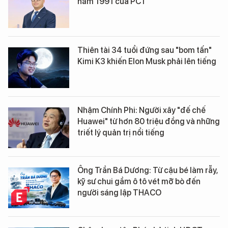
năm 1991 của PC1
Thiên tài 34 tuổi đứng sau "bom tấn"
Kimi K3 khiến Elon Musk phải lên tiếng
Nhậm Chính Phi: Người xây "đế chế
Huawei" từ hơn 80 triệu đồng và những
triết lý quản trị nổi tiếng
Ông Trần Bá Dương: Từ cậu bé làm rẫy,
kỹ sư chui gầm ô tô vét mỡ bò đến
người sáng lập THACO