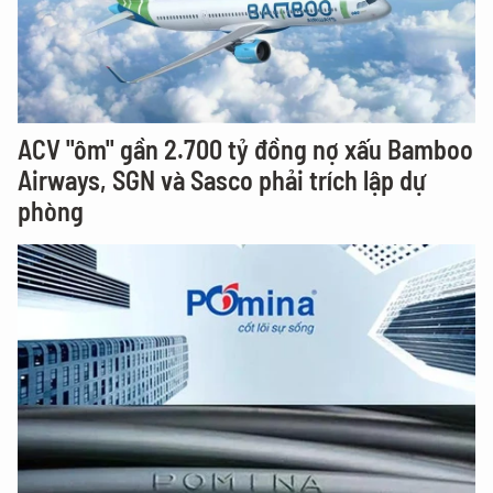
ACV "ôm" gần 2.700 tỷ đồng nợ xấu Bamboo
Airways, SGN và Sasco phải trích lập dự
phòng