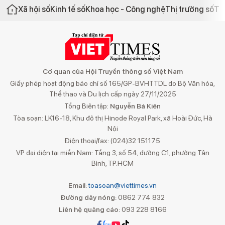
Xã hội số
Kinh tế số
Khoa học - Công nghệ
Thị trường số
Th
Cơ quan của Hội Truyền thông số Việt Nam
Giấy phép hoạt động báo chí số 165/GP-BVHTTDL do Bộ Văn hóa,
Thể thao và Du lịch cấp ngày 27/11/2025
Tổng Biên tập:
Nguyễn Bá Kiên
Tòa soạn: LK16-18, Khu đô thị Hinode Royal Park, xã Hoài Đức, Hà
Nội
Điện thoại/fax: (024)32 151175
VP đại diện tại miền Nam: Tầng 3, số 54, đường C1, phường Tân
Bình, TP.HCM
Email:
toasoan@viettimes.vn
Đường dây nóng:
0862 774 832
Liên hệ quảng cáo:
093 228 8166