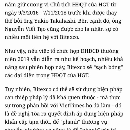
nắm giữ cương vị Chủ tịch HĐQT của HGT từ
ngày 9/3/2016 - 7/11/2018 trước khi được thay
thế bởi ông Yukio Takahashi. Bên cạnh đó, ông
Nguyễn Viết Tạo cũng được cho là nhân sự có
nhiều mối liên hệ với Bitexco.
Như vậy, nếu việc tổ chức họp ĐHĐCĐ thường
niên 2019 vẫn diễn ra như kế hoạch, nhiều khả
năng sau phiên họp này, Bitexco sẽ “sạch bóng”
các đại diện trong HĐQT của HGT.
Tuy nhiên, Bitexco có thể sẽ sử dụng biện pháp
can thiệp pháp lý đã khá quen thuộc - mà thực
sự trong phản hồi với VietTimes họ đã làm - đó
là đề nghị Tòa ra quyết định áp dụng biện pháp
khẩn cấp tạm thời, để "phanh" thương vụ
chuyển nhượng và cũng là để "phanh" các tờ