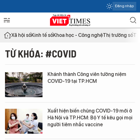
Đăng nhập
Xã hội số
Kinh tế số
Khoa học - Công nghệ
Thị trường số
Th
TỪ KHÓA: #COVID
Khánh thành Công viên tưởng niệm
COVID-19 tại TP.HCM
Xuất hiện biến chủng COVID-19 mới ở
Hà Nội và TP.HCM: Bộ Y tế kêu gọi mọi
người tiêm nhắc vaccine