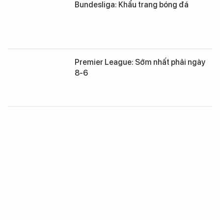
Bundesliga: Khẩu trang bóng đá
Premier League: Sớm nhất phải ngày
8-6
Ngóng trông các đội “thi đấu” với
Covid
Gỡ phong tỏa Khoa Chấn thương Chỉnh
hình, Bệnh viện Xanh Pôn hoạt động
bình thường trở lại