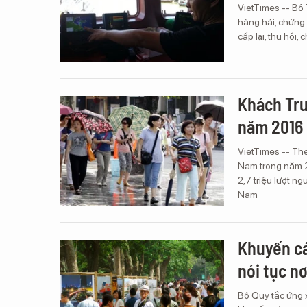
VietTimes -- Bộ
hàng hải, chứng c
cấp lại, thu hồi,
Khách Tru
năm 2016
VietTimes -- The
Nam trong năm 2
2,7 triệu lượt n
Nam
Khuyến cá
nói tục n
Bộ Quy tắc ứng 