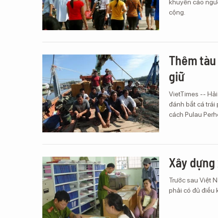
khuyến cáo ngườ
cộng.
Thêm tàu 
giữ
VietTimes -- Hải
đánh bắt cá trái
cách Pulau Perh
Xây dựng 
Trước sau Việt N
phải có đủ điều 