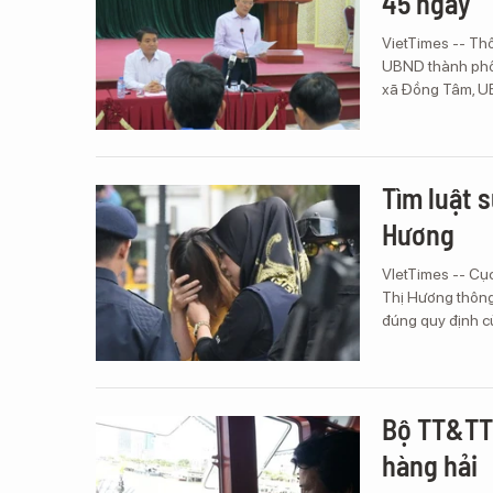
45 ngày
VietTimes -- Thô
UBND thành phố
xã Đồng Tâm, UB
Tìm luật 
Hương
VIetTimes -- Cục
Thị Hương thông
đúng quy định củ
Bộ TT&TT 
hàng hải