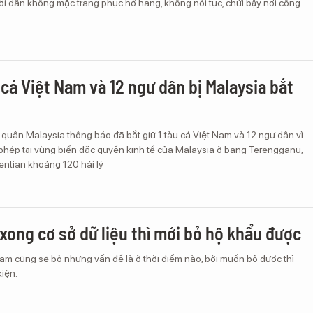
i dân không mặc trang phục hở hang, không nói tục, chửi bậy nơi công
cá Việt Nam và 12 ngư dân bị Malaysia bắt
 quân Malaysia thông báo đã bắt giữ 1 tàu cá Việt Nam và 12 ngư dân vì
 phép tại vùng biển đặc quyền kinh tế của Malaysia ở bang Terengganu,
entian khoảng 120 hải lý
xong cơ sở dữ liệu thì mới bỏ hộ khẩu được
am cũng sẽ bỏ nhưng vấn đề là ở thời điểm nào, bởi muốn bỏ được thì
kiện.