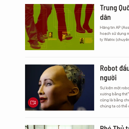
Trung Quố
dân
Hãng tin AP (Ass
hoạch sử dụng m
ty Watrix (chuyên
Robot đầu
người
Sự kiện một rob
xương bằng thịt" 
cũng là bằng ch
chúng ta có thể
Phó Thủ t