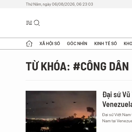
Thứ Năm, ngày 06/08/2026, 06:23:03
XÃ HỘI SỐ
GÓC NHÌN
KINH TẾ SỐ
KHO
TỪ KHÓA: #CÔNG DÂN
Đại sứ Vũ
Venezuel
Đại sứ Việt Nam 
Nam tại Venezue