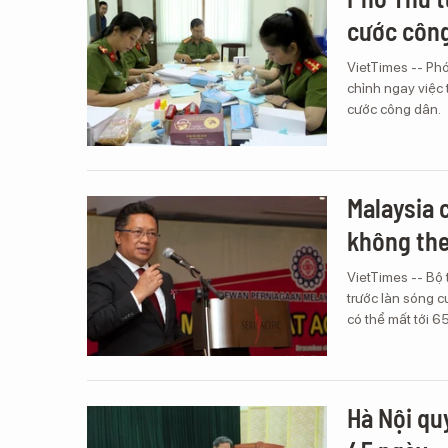
cước côn
VietTimes -- Ph
chỉnh ngay việc 
cước công dân.
Malaysia 
không the
VietTimes -- Bộ
trước làn sóng c
có thể mất tới 
Hà Nội qu