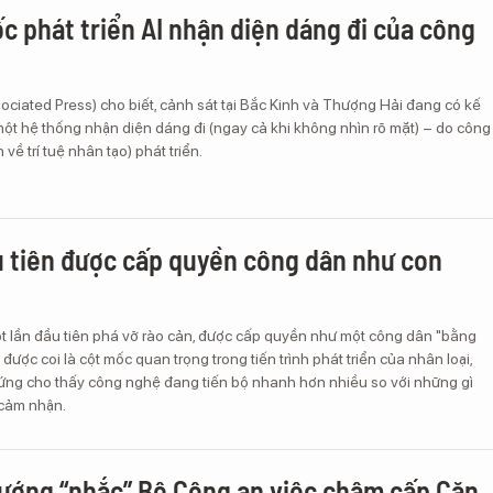
c phát triển AI nhận diện dáng đi của công
ociated Press) cho biết, cảnh sát tại Bắc Kinh và Thượng Hải đang có kế
ột hệ thống nhận diện dáng đi (ngay cả khi không nhìn rõ mặt) – do công
 về trí tuệ nhân tạo) phát triển.
 tiên được cấp quyền công dân như con
ot lần đầu tiên phá vỡ rào cản, được cấp quyền như một công dân "bằng
được coi là cột mốc quan trọng trong tiến trình phát triển của nhân loại,
ứng cho thấy công nghệ đang tiến bộ nhanh hơn nhiều so với những gì
 cảm nhận.
ướng “nhắc” Bộ Công an việc chậm cấp Căn