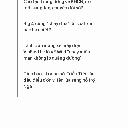
Chỉ đạo Trung ương về KHCN, đổi
mới sáng tạo, chuyển đổi số?
Big 4 cũng "chạy đua", lãi suất khi
nào hạ nhiệt?
Lãnh đạo mảng xe máy điện
VinFast hé lộ VF Wild "chạy miên
man không lo quãng đường"
Tình báo Ukraine nói Triều Tiên lần
đầu điều đơn vị tên lửa sang hỗ trợ
Nga