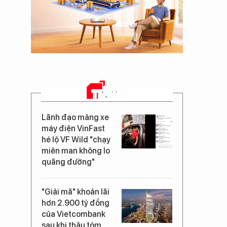
TIN MỚI
Lãnh đạo mảng xe
máy điện VinFast
hé lộ VF Wild "chạy
miên man không lo
quãng đường"
"Giải mã" khoản lãi
hơn 2.900 tỷ đồng
của Vietcombank
sau khi thâu tóm