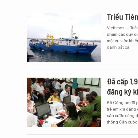
Triều Tiê
Viettimes -- Tri
phạm các quy đị
một vụ việc khi
đánh bắt cá.
Đã cấp 1,
đăng ký k
Bộ Công an đã p
trẻ em khi đăng k
căn cước công d
thống Căn cước c