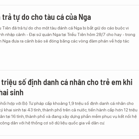
n trả tự do cho tàu cá của Nga
ều Tiên đã trả tự do cho một tàu đánh cá Nga bị bắt giữ do cáo buộc vi
nh nhập cảnh - Đại sứ quán Nga tại Triều Tiên hôm 28/7 cho hay - trong
ến Nga đưa ra cảnh báo sẽ đóng băng các vòng đàm phán về hợp tác
9 triệu số định danh cá nhân cho trẻ em khi
hai sinh
hối hợp với Bộ Tư pháp cấp khoảng 1,9 triệu số định danh cá nhân cho
ý khai sinh tại 43 tỉnh, thành phố trên cả nước; tiến hành cấp hơn 12 triệu
ân tại 16 tỉnh, thành phố và đang xây dựng phần mềm phục vụ kết nối hệ
ông dân với hệ thống cơ sở dữ liệu quốc gia về dân cư.