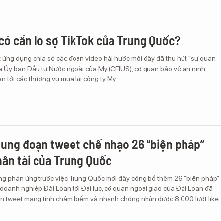
có cần lo sợ TikTok của Trung Quốc?
t ứng dụng chia sẻ các đoạn video hài hước mới đây đã thu hút "sự quan
ủa Ủy ban Đầu tư Nước ngoài của Mỹ (CFIUS), cơ quan bảo vệ an ninh
an tới các thương vụ mua lại công ty Mỹ.
tung đoạn tweet chế nhạo 26 “biện pháp”
hân tài của Trung Quốc
ong phản ứng trước việc Trung Quốc mới đây công bố thêm 26 “biện pháp”
, doanh nghiệp Đài Loan tới Đại lục, cơ quan ngoại giao của Đài Loan đã
ạn tweet mang tính châm biếm và nhanh chóng nhận được 8.000 lượt like.