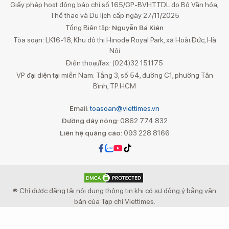
Giấy phép hoạt động báo chí số 165/GP-BVHTTDL do Bộ Văn hóa,
Thể thao và Du lịch cấp ngày 27/11/2025
Tổng Biên tập:
Nguyễn Bá Kiên
Tòa soạn: LK16-18, Khu đô thị Hinode Royal Park, xã Hoài Đức, Hà
Nội
Điện thoại/fax: (024)32 151175
VP đại diện tại miền Nam: Tầng 3, số 54, đường C1, phường Tân
Bình, TP.HCM
Email:
toasoan@viettimes.vn
Đường dây nóng:
0862 774 832
Liên hệ quảng cáo:
093 228 8166
® Chỉ được đăng tải nội dung thông tin khi có sự đồng ý bằng văn
bản của Tạp chí Viettimes.