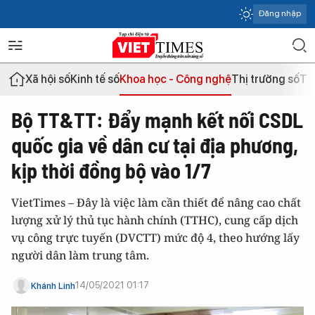
Đăng nhập
Xã hội số
Kinh tế số
Khoa học - Công nghệ
Thị trường số
Th
Bộ TT&TT: Đẩy mạnh kết nối CSDL
quốc gia về dân cư tại địa phương,
kịp thời đồng bộ vào 1/7
VietTimes – Đây là việc làm cần thiết để nâng cao chất
lượng xử lý thủ tục hành chính (TTHC), cung cấp dịch
vụ công trực tuyến (DVCTT) mức độ 4, theo hướng lấy
người dân làm trung tâm.
14/05/2021 01:17
Khánh Linh