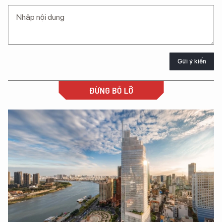
Gửi ý kiến
ĐỪNG BỎ LỠ