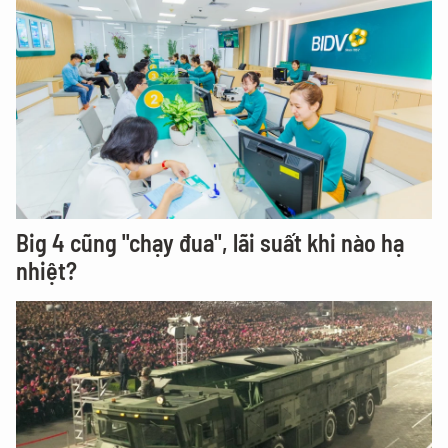
Big 4 cũng "chạy đua", lãi suất khi nào hạ
nhiệt?