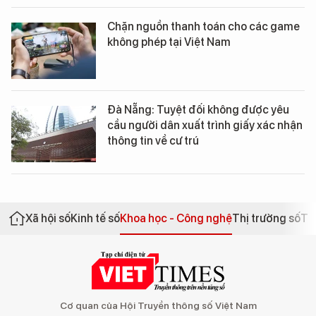
Chặn nguồn thanh toán cho các game
không phép tại Việt Nam
Đà Nẵng: Tuyệt đối không được yêu
cầu người dân xuất trình giấy xác nhận
thông tin về cư trú
Xã hội số
Kinh tế số
Khoa học - Công nghệ
Thị trường số
Th
Cơ quan của Hội Truyền thông số Việt Nam