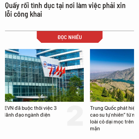
Quấy rối tình dục tại nơi làm việc phải xin
lỗi công khai
ĐỌC NHIỀU
Trung Quốc phát hiện “mỏ
Loạt dự án bất động 
cao su tự nhiên” từ một
Đà Nẵng sắp bị kiểm t
loài cỏ dại mọc trên đất
mặn