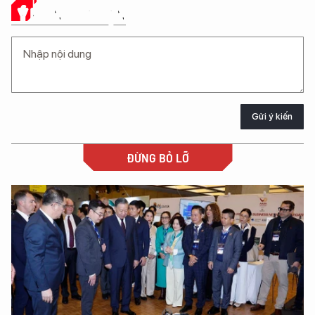
Ý KIẾN CỦA BẠN
Gửi ý kiến
ĐỪNG BỎ LỠ