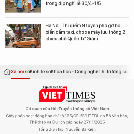
trong dịp nghỉ lễ 30/4-1/5
Hà Nội: Thí điểm 9 tuyến phố gỡ bỏ
biển cấm taxi, cho xe máy lưu thông 2
chiều phố Quốc Tử Giám
Xã hội số
Kinh tế số
Khoa học - Công nghệ
Thị trường số
Th
Cơ quan của Hội Truyền thông số Việt Nam
Giấy phép hoạt động báo chí số 165/GP-BVHTTDL do Bộ Văn hóa,
Thể thao và Du lịch cấp ngày 27/11/2025
Tổng Biên tập:
Nguyễn Bá Kiên