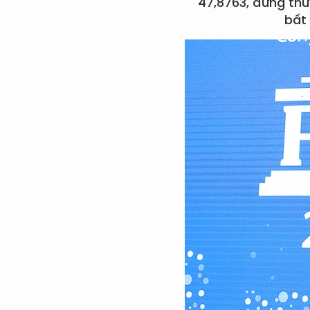
47,8763, đứng thứ
bất