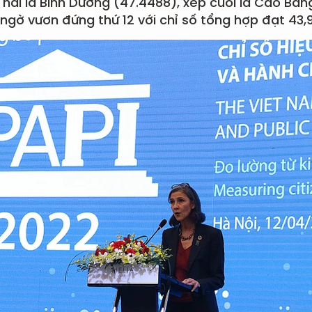
 hai là Bình Dương (47.4488), xếp cuối là Cao Bằng
 ngờ vươn đứng thứ 12 với chỉ số tổng hợp đạt 43,