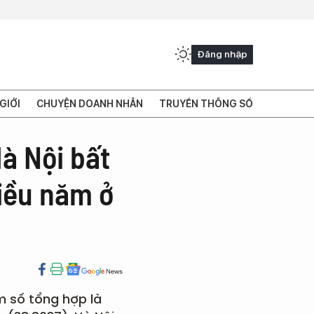
Đăng nhập
GIỚI
CHUYỆN DOANH NHÂN
TRUYỀN THÔNG SỐ
à Nội bất
iều năm ở
m số tổng hợp là