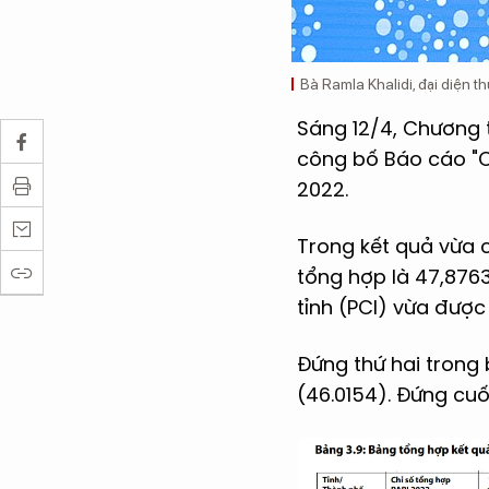
Bà Ramla Khalidi, đại diện 
Sáng 12/4, Chương t
công bố Báo cáo "Ch
2022.
Trong kết quả vừa 
tổng hợp là 47,876
tỉnh (PCI) vừa đượ
Đứng thứ hai trong
(46.0154). Đứng cu