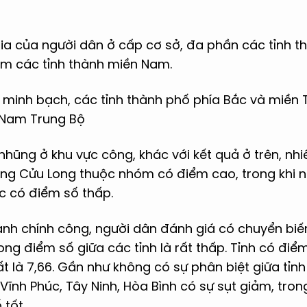
gia của người dân ở cấp cơ sở, đa phần các tỉnh t
óm các tỉnh thành miền Nam.
 minh bạch, các tỉnh thành phố phía Bắc và miền 
 Nam Trung Bộ
hũng ở khu vực công, khác với kết quả ở trên, nhi
g Cửu Long thuộc nhóm có điểm cao, trong khi nh
c có điểm số thấp.
hành chính công, người dân đánh giá có chuyển bi
rong điểm số giữa các tỉnh là rất thấp. Tỉnh có điể
ất là 7,66. Gần như không có sự phân biệt giữa tỉnh
Vĩnh Phúc, Tây Ninh, Hòa Bình có sự sụt giảm, tron
 tốt.