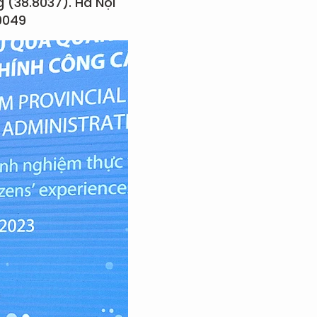
 (38.8037). Hà Nội
9049