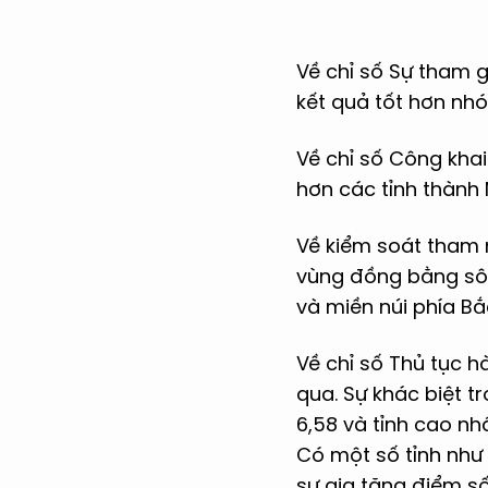
Về chỉ số Sự tham 
kết quả tốt hơn nh
Về chỉ số Công khai
hơn các tỉnh thành
Về kiểm soát tham n
vùng đồng bằng sôn
và miền núi phía Bắ
Về chỉ số Thủ tục 
qua. Sự khác biệt t
6,58 và tỉnh cao nh
Có một số tỉnh như 
sự gia tăng điểm số