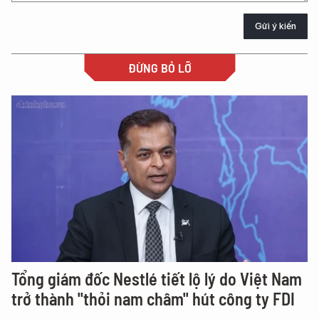
Gửi ý kiến
ĐỪNG BỎ LỠ
Tổng giám đốc Nestlé tiết lộ lý do Việt Nam
trở thành "thỏi nam châm" hút công ty FDI