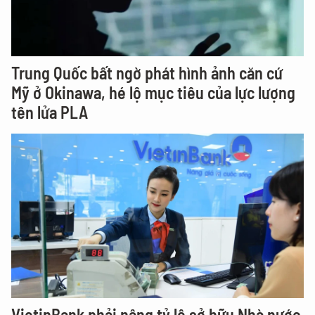
Trung Quốc bất ngờ phát hình ảnh căn cứ
Mỹ ở Okinawa, hé lộ mục tiêu của lực lượng
tên lửa PLA
VietinBank phải nâng tỷ lệ sở hữu Nhà nước