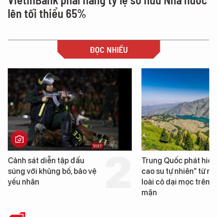
lên tối thiểu 65%
ĐỌC NHIỀU
Trung Quốc phát hiện “mỏ
Loạt dự án bất động 
cao su tự nhiên” từ một
Đà Nẵng sắp bị kiểm t
loài cỏ dại mọc trên đất
mặn