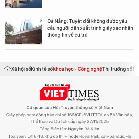
Đà Nẵng: Tuyệt đối không được yêu
cầu người dân xuất trình giấy xác nhận
thông tin về cư trú
Xã hội số
Kinh tế số
Khoa học - Công nghệ
Thị trường số
Th
Cơ quan của Hội Truyền thông số Việt Nam
Giấy phép hoạt động báo chí số 165/GP-BVHTTDL do Bộ Văn hóa,
Thể thao và Du lịch cấp ngày 27/11/2025
Tổng Biên tập:
Nguyễn Bá Kiên
Tòa soạn: LK16-18, Khu đô thị Hinode Royal Park, xã Hoài Đức, Hà