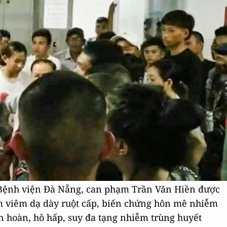
Bệnh viện Đà Nẵng, can phạm Trần Văn Hiền được
m viêm dạ dày ruột cấp, biến chứng hôn mê nhiễm
ần hoàn, hô hấp, suy đa tạng nhiễm trùng huyết