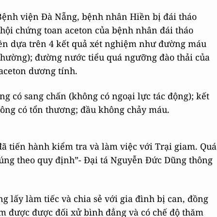
ệnh viện Đà Nẵng, bệnh nhân Hiền bị đái tháo
 hội chứng toan aceton của bệnh nhân đái tháo
iền dựa trên 4 kết quả xét nghiệm như đường máu
h thường); đường nước tiểu quá ngưỡng đào thải của
aceton dương tính.
ng có sang chấn (không có ngoại lực tác động); kết
hông có tổn thương; đầu không chảy máu.
đã tiến hành kiểm tra và làm việc với Trại giam. Quá
đúng theo quy định”- Đại tá Nguyễn Đức Dũng thông
 lấy làm tiếc và chia sẻ với gia đình bị can, đồng
am được được đối xử bình đẳng và có chế độ thăm