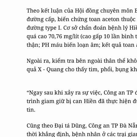
Theo kết luận của Hội đồng chuyên môn B
đường cấp, biến chứng toan aceton thuộc
đường type I. Cơ sở chẩn đoán bệnh lý H
quá cao 70,76 mg/lít (cao gấp 10 lần bìn
thận; PH máu biến loạn âm; kết quả toan 
Ngoài ra, kiểm tra bên ngoài thân thể khô
quả X - Quang cho thấy tim, phổi, bụng k
“Ngay sau khi xảy ra sự việc, Công an TP 
trình giam giữ bị can Hiền đã thực hiện 
tin.
Cũng theo Đại tá Dũng, Công an TP Đà Nẵng
thời khẳng định, bệnh nhân ở các trại gi