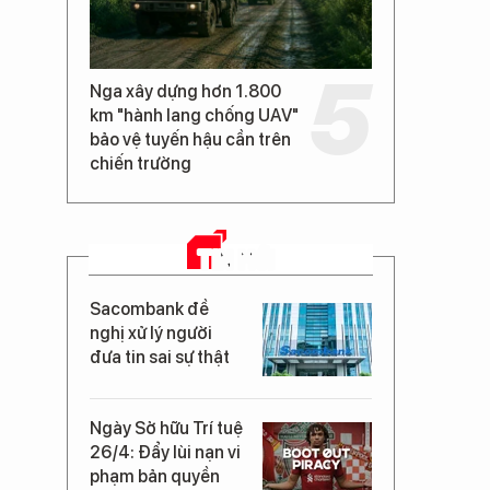
Nga xây dựng hơn 1.800
km "hành lang chống UAV"
bảo vệ tuyến hậu cần trên
chiến trường
TIN MỚI
Sacombank đề
nghị xử lý người
đưa tin sai sự thật
Ngày Sở hữu Trí tuệ
26/4: Đẩy lùi nạn vi
phạm bản quyền