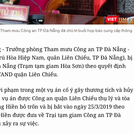
 Tham mưu Công an TP Đà Nẵng đã chủ trì buổi họp báo cung cấp thông
ng - Trưởng phòng Tham mưu Công an TP Đà Nẵng -
 trú Hòa Hiệp Nam, quân Liên Chiểu, TP Đà Nẵng), bị
à Nẵng (Trạm tạm giam Hòa Sơn) theo quyết định
TAND quận Liên Chiểu.
vi phạm trong một vụ án cố ý gây thương tích và hủy
, vụ án được Công an quận Liên Chiểu thụ lý và tòa
êng Hiền bỏ trốn và bị bắt vào ngày 25/3/2019 theo
n Hiền được đưa về Trại tạm giam Công an TP Đà
 xảy ra sự việc.