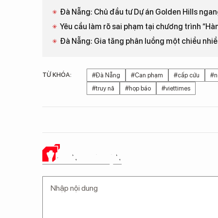
Đà Nẵng: Chủ đầu tư Dự án Golden Hills ngan
Yêu cầu làm rõ sai phạm tại chương trình “Hàn
Đà Nẵng: Gia tăng phân luồng một chiều nhi
TỪ KHÓA:
#Đà Nẵng
#Can phạm
#cấp cứu
#n
#truy nã
#họp báo
#viettimes
Ý KIẾN CỦA BẠN