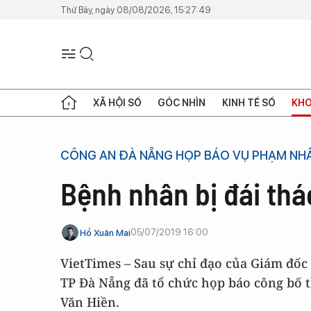
Thứ Bảy, ngày 08/08/2026, 15:27:49
XÃ HỘI SỐ
GÓC NHÌN
KINH TẾ SỐ
KHO
CÔNG AN ĐÀ NẴNG HỌP BÁO VỤ PHẠM NHÂ
Bệnh nhân bị đái th
05/07/2019 16:00
Hồ Xuân Mai
VietTimes – Sau sự chỉ đạo của Giám đốc
TP Đà Nẵng đã tổ chức họp báo công bố 
Văn Hiền.