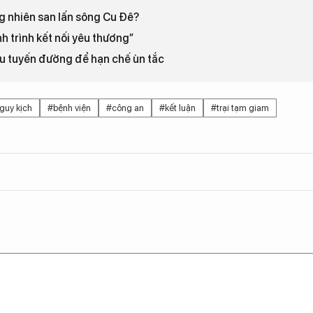
g nhiên san lấn sông Cu Đê?
h trình kết nối yêu thương”
ều tuyến đường để hạn chế ùn tắc
guy kịch
#bệnh viện
#công an
#kết luận
#trại tạm giam