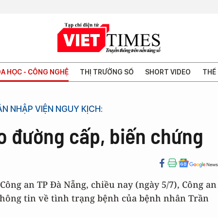
A HỌC - CÔNG NGHỆ
THỊ TRƯỜNG SỐ
SHORT VIDEO
THẾ 
N NHẬP VIỆN NGUY KỊCH:
áo đường cấp, biến chứng
 Công an TP Đà Nẵng, chiều nay (ngày 5/7), Công an
thông tin về tình trạng bệnh của bệnh nhân Trần