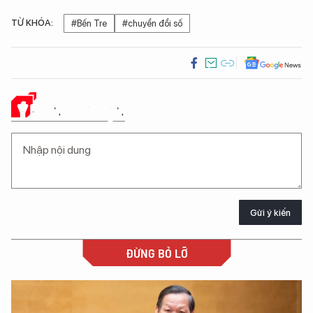
TỪ KHÓA:
#Bến Tre
#chuyển đổi số
Ý KIẾN CỦA BẠN
Gửi ý kiến
ĐỪNG BỎ LỠ