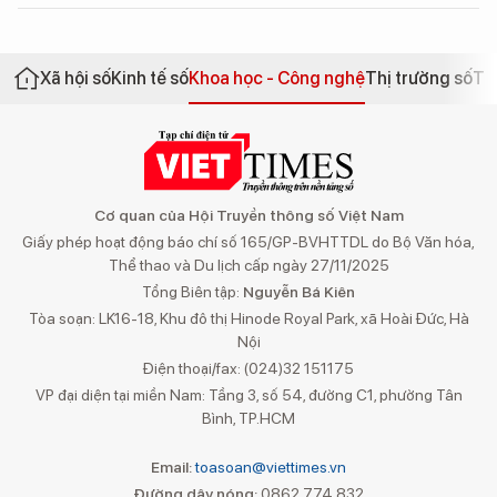
Xã hội số
Kinh tế số
Khoa học - Công nghệ
Thị trường số
Th
Cơ quan của Hội Truyền thông số Việt Nam
Giấy phép hoạt động báo chí số 165/GP-BVHTTDL do Bộ Văn hóa,
Thể thao và Du lịch cấp ngày 27/11/2025
Tổng Biên tập:
Nguyễn Bá Kiên
Tòa soạn: LK16-18, Khu đô thị Hinode Royal Park, xã Hoài Đức, Hà
Nội
Điện thoại/fax: (024)32 151175
VP đại diện tại miền Nam: Tầng 3, số 54, đường C1, phường Tân
Bình, TP.HCM
Email:
toasoan@viettimes.vn
Đường dây nóng:
0862 774 832