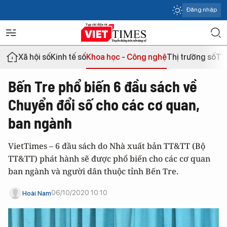
Đăng nhập
Xã hội số
Kinh tế số
Khoa học - Công nghệ
Thị trường số
Th
Bến Tre phổ biến 6 đầu sách về
Chuyển đổi số cho các cơ quan,
ban ngành
VietTimes – 6 đầu sách do Nhà xuất bản TT&TT (Bộ
TT&TT) phát hành sẽ được phổ biến cho các cơ quan
ban ngành và người dân thuộc tỉnh Bến Tre.
06/10/2020 10:10
Hoài Nam