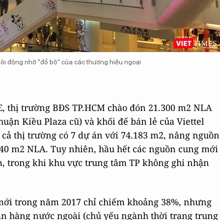
sôi động nhờ "đổ bộ" của các thương hiệu ngoại
RE, thị trường BĐS TP.HCM chào đón 21.300 m2 NLA
uận Kiều Plaza cũ) và khối đế bán lẻ của Viettel
cả thị trường có 7 dự án với 74.183 m2, nâng nguồn
.840 m2 NLA. Tuy nhiên, hầu hết các nguồn cung mới
m, trong khi khu vực trung tâm TP không ghi nhận
 mới trong năm 2017 chỉ chiếm khoảng 38%, nhưng
hãn hàng nước ngoài (chủ yếu ngành thời trang trung