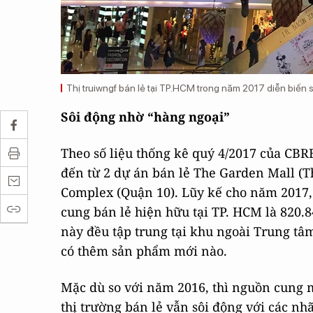
Thị truiwngf bán lẻ tại TP.HCM trong năm 2017 diễn biến 
Sôi động nhờ “hàng ngoại”
Theo số liệu thống kê quý 4/2017 của CB
đến từ 2 dự án bán lẻ The Garden Mall (Th
Complex (Quận 10). Lũy kế cho năm 2017, 
cung bán lẻ hiện hữu tại TP. HCM là 820
này đều tập trung tại khu ngoài Trung tâ
có thêm sản phẩm mới nào.
Mặc dù so với năm 2016, thì nguồn cung
thị trường bán lẻ vẫn sôi động với các n