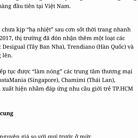
àng đầu tiên tại Việt Nam.
M chưa kịp “hạ nhiệt” sau cơn sốt thời trang nhanh
017, thị trường đã đón nhận thêm một loạt các
ư: Desigual (Tây Ban Nha), Trendiano (Hàn Quốc) và
 lên.
iếp tục được “làm nóng” các trung tâm thương mại
astaMania (Singapore), Chamimi (Thái Lan),
 xuất hiện nhằm đáp ứng nhu cầu giới trẻ TP.HCM
 cung
 nguyên giá so với quý trước ở mức