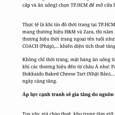
cấp và ăn uống) chọn TP.HCM để mở cửa h
Thực tế là khi tín đồ thời trang tại TP.HC
mang thương hiệu H&M và Zara, thì năm 2
thương hiệu thời trang ngoại tên tuổi nh
COACH (Pháp),... khiến diện tích thuê tăng
Không chỉ thời trang, mặt hàng ăn uống t
khi các thương hiệu đến từ châu Á như: P
Hokkaido Baked Cheese Tart (Nhật Bản),…
ngày càng tăng.
Áp lực cạnh tranh sẽ gia tăng do nguồn
Tuy vậy, giá chào thuê, khu trung tâm giữ