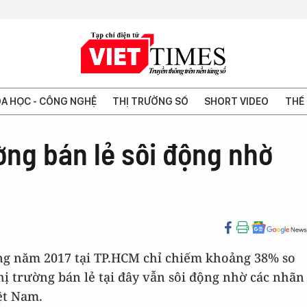
A HỌC - CÔNG NGHỆ
THỊ TRƯỜNG SỐ
SHORT VIDEO
THẾ 
ờng bán lẻ sôi động nhờ
ng năm 2017 tại TP.HCM chỉ chiếm khoảng 38% so
 trường bán lẻ tại đây vẫn sôi động nhờ các nhãn
ệt Nam.