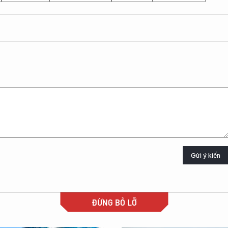
Gửi ý kiến
ĐỪNG BỎ LỠ