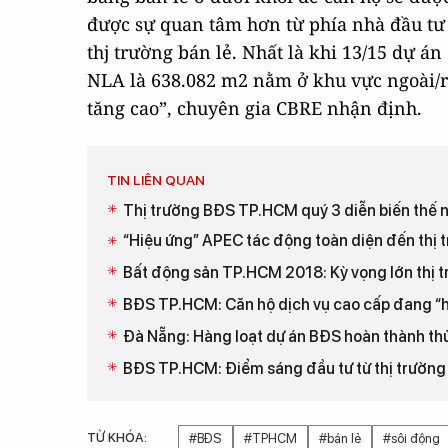
được sự quan tâm hơn từ phía nhà đầu tư 
thj trường bán lẻ. Nhất là khi 13/15 dự á
NLA là 638.082 m2 nằm ở khu vực ngoài/r
tăng cao”, chuyên gia CBRE nhận định.
TIN LIÊN QUAN
Thị trường BĐS TP.HCM quý 3 diễn biến thế 
“Hiệu ứng” APEC tác động toàn diện đến thị
Bất động sản TP.HCM 2018: Kỳ vọng lớn thị 
BĐS TP.HCM: Căn hộ dịch vụ cao cấp đang “
Đà Nẵng: Hàng loạt dự án BĐS hoàn thành th
BĐS TP.HCM: Điểm sáng đầu tư từ thị trườn
TỪ KHÓA:
#BĐS
#TPHCM
#bán lẻ
#sôi động