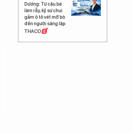
Dương: Từ cậu bé
làm rẫy, kỹ sư chui
gầm ô tô vét mỡ bò
đến người sáng lập
THACO