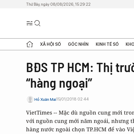
Thứ Bảy, ngày 08/08/2026, 15:29:22
XÃ HỘI SỐ
GÓC NHÌN
KINH TẾ SỐ
KHO
BĐS TP HCM: Thị trư
“hàng ngoại”
15/01/2018 02:44
Hồ Xuân Mai
VietTimes -- Mặc dù nguồn cung mới tro
với nguồn cung mới năm ngoái, nhưng thị
hàng nước ngoài chọn TP.HCM để vào Vi