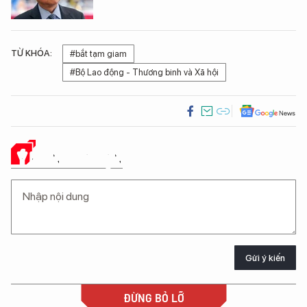
TỪ KHÓA:
#bắt tạm giam
#Bộ Lao động - Thương binh và Xã hội
Ý KIẾN CỦA BẠN
Gửi ý kiến
ĐỪNG BỎ LỠ