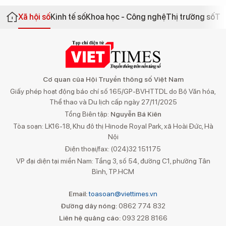
Xã hội số
Kinh tế số
Khoa học - Công nghệ
Thị trường số
Th
Cơ quan của Hội Truyền thông số Việt Nam
Giấy phép hoạt động báo chí số 165/GP-BVHTTDL do Bộ Văn hóa,
Thể thao và Du lịch cấp ngày 27/11/2025
Tổng Biên tập:
Nguyễn Bá Kiên
Tòa soạn: LK16-18, Khu đô thị Hinode Royal Park, xã Hoài Đức, Hà
Nội
Điện thoại/fax: (024)32 151175
VP đại diện tại miền Nam: Tầng 3, số 54, đường C1, phường Tân
Bình, TP.HCM
Email:
toasoan@viettimes.vn
Đường dây nóng:
0862 774 832
Liên hệ quảng cáo:
093 228 8166