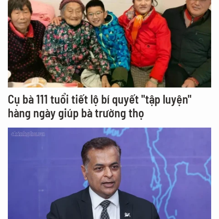
Cụ bà 111 tuổi tiết lộ bí quyết "tập luyện"
hàng ngày giúp bà trường thọ