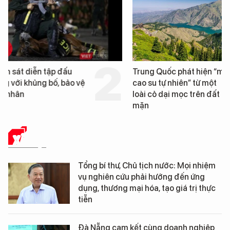
Trung Quốc phát hiện “mỏ
Loạt dự án bất động 
cao su tự nhiên” từ một
Đà Nẵng sắp bị kiểm t
loài cỏ dại mọc trên đất
mặn
XÃ HỘI
Tổng bí thư, Chủ tịch nước: Mọi nhiệm
vụ nghiên cứu phải hướng đến ứng
dụng, thương mại hóa, tạo giá trị thực
tiễn
Đà Nẵng cam kết cùng doanh nghiệp