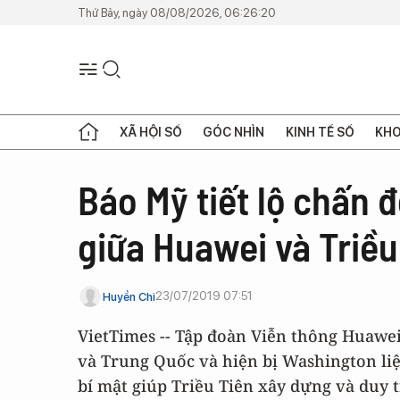
Thứ Bảy, ngày 08/08/2026, 06:26:20
XÃ HỘI SỐ
GÓC NHÌN
KINH TẾ SỐ
KHO
Báo Mỹ tiết lộ chấn 
giữa Huawei và Triều
23/07/2019 07:51
Huyền Chi
VietTimes -- Tập đoàn Viễn thông Huawe
và Trung Quốc và hiện bị Washington liệ
bí mật giúp Triều Tiên xây dựng và duy