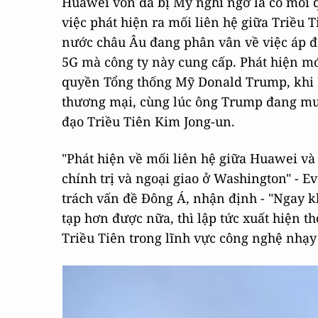
Huawei vốn đã bị Mỹ nghi ngờ là có mối 
việc phát hiện ra mối liên hệ giữa Triều 
nước châu Âu đang phân vân về việc áp đ
5G mà công ty này cung cấp. Phát hiện mớ
quyền Tổng thống Mỹ Donald Trump, khi 
thương mại, cùng lúc ông Trump đang mu
đạo Triều Tiên Kim Jong-un.
"Phát hiện về mối liên hệ giữa Huawei và
chính trị và ngoại giao ở Washington" - 
trách vấn đề Đông Á, nhận định - "Ngay 
tạp hơn được nữa, thì lập tức xuất hiện t
Triều Tiên trong lĩnh vực công nghệ nhạy