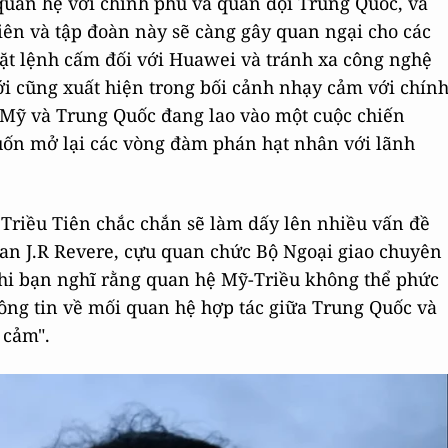
quan hệ với chính phủ và quân đội Trung Quốc, và
Tiên và tập đoàn này sẽ càng gây quan ngại cho các
ặt lệnh cấm đối với Huawei và tránh xa công nghệ
i cũng xuất hiện trong bối cảnh nhạy cảm với chín
Mỹ và Trung Quốc đang lao vào một cuộc chiến
ốn mở lại các vòng đàm phán hạt nhân với lãnh
 Triều Tiên chắc chắn sẽ làm dấy lên nhiều vấn đề
Evan J.R Revere, cựu quan chức Bộ Ngoại giao chuyên
khi bạn nghĩ rằng quan hệ Mỹ-Triều không thể phức
hông tin về mối quan hệ hợp tác giữa Trung Quốc và
 cảm".