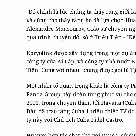
"Đó chính là lúc chúng ta thấy rằng giới
và cũng cho thấy rằng họ đã lựa chọn Hu
Alexandre Mansourov, Giáo sư chuyên ngà
quá trình chuyển đổi số ở Triều Tiên - "Kể
Koryolink được xây dựng trong một dự á
công ty của Ai Cập, và công ty nhà nước 
Tiên. Cùng với nhau, chúng được gọi là 
Một nhân tố quan trọng khác là công ty Pa
Panda Group, tập đoàn từng phục vụ cho 
2001, trong chuyến thăm tới Havana (Cuba
Dân đã trao tặng Cuba 1 triệu chiếc TV do
ty này với Chủ tịch Cuba Fidel Castro.
Huawei hợp tác chặt chẽ với Panda, sử dụ