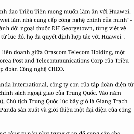
 lãnh đạo Triều Tiên mong muốn làm ăn với Huawei,
awei làm nhà cung cấp công nghệ chính của mình" -
nh đối ngoại thuộc ĐH Georgetown, từng viết về
 từ lúc đó, họ đã quyết định hợp tác với Huawei".
n liên doanh giữa Orascom Telecom Holding, một
Korea Post and Telecommunications Corp của Triều
Tập đoàn Công nghệ CHEO.
nda International, công ty con của tập đoàn điện tử
chính sách ngoại giao của Trung Quốc. Vào năm
), Chủ tịch Trung Quốc lúc bấy giờ là Giang Trạch
 Panda sản xuất và giới thiệu một đại diện của công
ng công ty này như trung gian để cung cấp cho