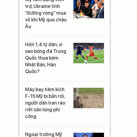
trợ, Ukraine tính
“đường vòng” mua
vũ khí Mỹ qua châu
Âu
Hơn 1,4 tỷ dân, vì
sao bóng đá Trung
Quốc thua kém
Nhật Bản, Hàn
Quốc?
Máy bay tiêm kích
F-15 Mỹ bị bắn rơi,
người dân Iran ráo
riết săn lùng phi
công
Ngoại trưởng Mỹ