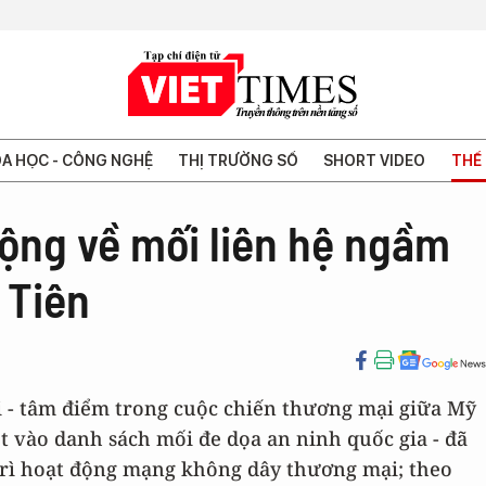
A HỌC - CÔNG NGHỆ
THỊ TRƯỜNG SỐ
SHORT VIDEO
THẾ 
động về mối liên hệ ngầm
 Tiên
i - tâm điểm trong cuộc chiến thương mại giữa Mỹ
t vào danh sách mối đe dọa an ninh quốc gia - đã
 trì hoạt động mạng không dây thương mại; theo