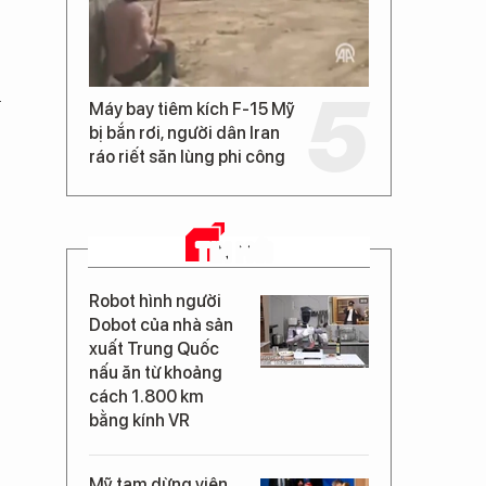
h
Máy bay tiêm kích F-15 Mỹ
bị bắn rơi, người dân Iran
ráo riết săn lùng phi công
TIN MỚI
Robot hình người
Dobot của nhà sản
xuất Trung Quốc
nấu ăn từ khoảng
cách 1.800 km
bằng kính VR
Mỹ tạm dừng viện