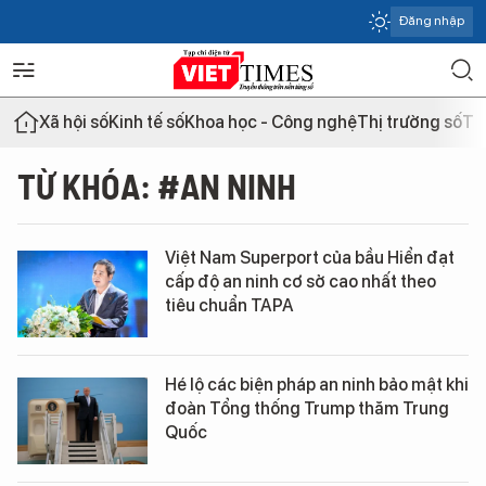
Đăng nhập
Xã hội số
Kinh tế số
Khoa học - Công nghệ
Thị trường số
Th
TỪ KHÓA: #AN NINH
Việt Nam Superport của bầu Hiển đạt
cấp độ an ninh cơ sở cao nhất theo
tiêu chuẩn TAPA
Hé lộ các biện pháp an ninh bảo mật khi
đoàn Tổng thống Trump thăm Trung
Quốc