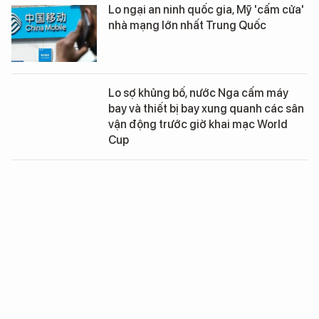
Lo ngại an ninh quốc gia, Mỹ 'cấm cửa'
nhà mạng lớn nhất Trung Quốc
Lo sợ khủng bố, nước Nga cấm máy
bay và thiết bị bay xung quanh các sân
vận động trước giờ khai mạc World
Cup
Australia bàn với Mỹ tìm kế chặn Trung
Quốc
Vì sao AT&T “dứt tình” với Huawei
Mate 10?