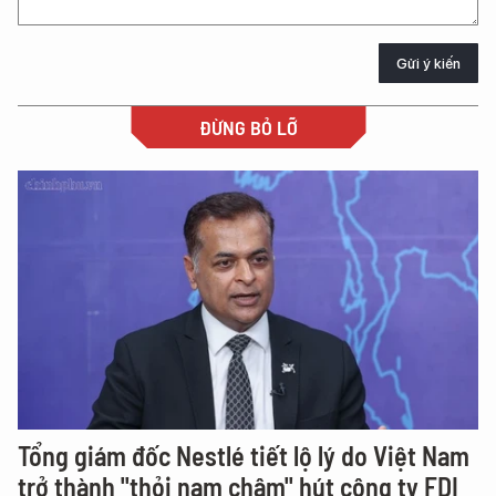
Gửi ý kiến
ĐỪNG BỎ LỠ
Tổng giám đốc Nestlé tiết lộ lý do Việt Nam
trở thành "thỏi nam châm" hút công ty FDI