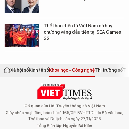
Thể thao điện tử Việt Nam có huy
chương vàng đầu tiên tại SEA Games
32
Xã hội số
Kinh tế số
Khoa học - Công nghệ
Thị trường số
Th
Cơ quan của Hội Truyền thông số Việt Nam
Giấy phép hoạt động báo chí số 165/GP-BVHTTDL do Bộ Văn hóa,
Thể thao và Du lịch cấp ngày 27/11/2025
Tổng Biên tập:
Nguyễn Bá Kiên