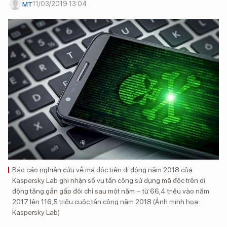
11/03/2019 13:04
MT
Báo cáo nghiên cứu về mã độc trên di động năm 2018 của
Kaspersky Lab ghi nhận số vụ tấn công sử dụng mã độc trên di
động tăng gần gấp đôi chỉ sau một năm – từ 66,4 triệu vào năm
2017 lên 116,5 triệu cuộc tấn công năm 2018 (Ảnh minh họa:
Kaspersky Lab)