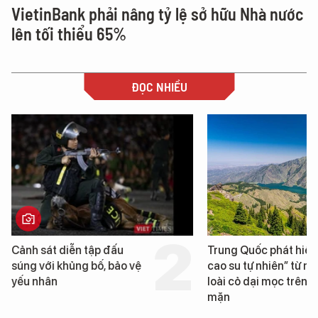
VietinBank phải nâng tỷ lệ sở hữu Nhà nước
lên tối thiểu 65%
ĐỌC NHIỀU
Cảnh sát diễn tập đấu
Trung Quốc phát hiện
súng với khủng bố, bảo vệ
cao su tự nhiên” từ m
yếu nhân
loài cỏ dại mọc trên đ
mặn