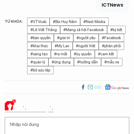
ICTNews
TỪ KHÓA:
#VTVcab
#Bùi Huy Năm
#Next Media
#Lê Viết Thắng
#Mạng xã hội Facebook
#ký kết
#bản quyền
#giải trí
#người yêu
#Facebook
#khai thác
#My Lan
#người Việt
#phân phối
#sáng tạo
#ra mắt
#ủy quyền
#cam kết
#quản lý
#ứng dụng
#hướng dẫn
#mẫu xe
#bộ sưu tập
Ý KIẾN CỦA BẠN