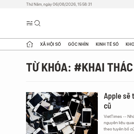
Thứ Năm, ngày 06/08/2026, 15:58:31
XÃ HỘI SỐ
GÓC NHÌN
KINH TẾ SỐ
KHO
TỪ KHÓA: #KHAI THÁC
Apple sẽ 
cũ
VietTimes -- Nh
nguyên liệu quan
theo tuyên bố c