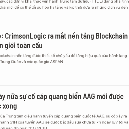
y, các đơn vị khai thác vận hành Trung tâm dữ liệu (TTDL) đang phải tính
hái mới để có thể tối ưu hóa hạ tầng và kịp thời đưa ra những dịch vụ đến
: CrimsonLogic ra mắt nền tảng Blockchain
n giới toàn cầu
ckchain nền tảng được thiết kế chủ yếu để tăng hiệu quả của hành lang
 Trung Quốc và các quốc gia ASEAN.
ày nữa sự cố cáp quang biển AAG mới được
c xong
ủa Trung tâm điều hành tuyến cáp quang biển quốc tế AAG, sự cố xảy ra
nhánh S1H của tuyến AAG sẽ được bắt đầu sửa chữa từ 7h ngày 6/7 tới và
ành vào 4h ngày 11/7/2018.