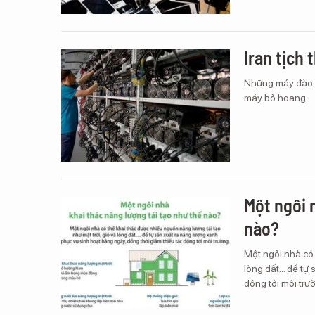
Iran tịch 
Những máy đào Bi
máy bỏ hoang.
Một ngôi 
nào?
Một ngôi nhà có 
lòng đất… để tự 
động tới môi trư