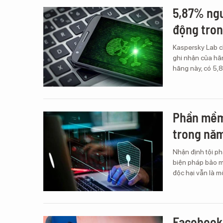
5,87% ngư
động tro
Kaspersky Lab ch
ghi nhận của hãn
hãng này, có 5,
Phần mềm 
trong năm
Nhận định tội p
biện pháp bảo m
độc hại vẫn là m
Facebook 