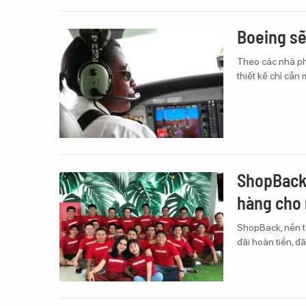
Boeing sẽ
Theo các nhà ph
thiết kế chỉ cần
ShopBack 
hàng cho 
ShopBack, nền t
đãi hoàn tiền, đ