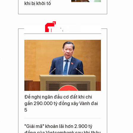
khi bị khởi tố
TRANG CHỦ
.
Đề nghị ngăn đầu cơ đất khi chi
gần 290.000 tỷ đồng xây Vành đai
5
"Giải mã" khoản lãi hơn 2.900 tỷ
đồng của Vietcombank sau khi thâu