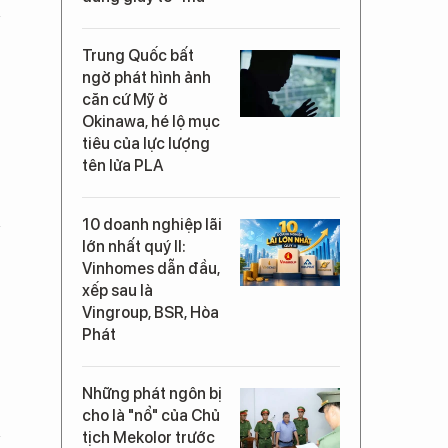
Trung Quốc bất
ngờ phát hình ảnh
căn cứ Mỹ ở
Okinawa, hé lộ mục
tiêu của lực lượng
tên lửa PLA
10 doanh nghiệp lãi
lớn nhất quý II:
Vinhomes dẫn đầu,
xếp sau là
Vingroup, BSR, Hòa
Phát
Những phát ngôn bị
cho là "nổ" của Chủ
tịch Mekolor trước