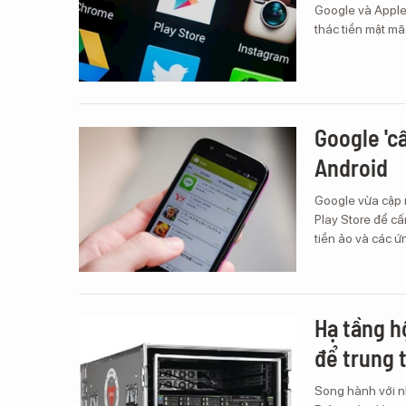
Google và Apple
thác tiền mật mã
Google 'c
Android
Google vừa cập 
Play Store để c
tiền ảo và các ứ
Hạ tầng hộ
để trung 
Song hành với nh