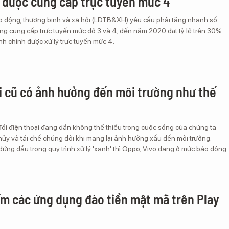
được cung cấp trực tuyến mức 4
o động, thương binh và xã hội (LĐTB&XH) yêu cầu phải tăng nhanh số
ng cung cấp trực tuyến mức độ 3 và 4, đến năm 2020 đạt tỷ lệ trên 30%
nh chính được xử lý trực tuyến mức 4.
i cũ có ảnh hưởng đến môi trường như thế
đổi điện thoại đang dần không thể thiếu trong cuộc sống của chúng ta
hủy và tái chế chúng đôi khi mang lại ảnh hưởng xấu đến môi trường.
đứng đầu trong quy trình xử lý 'xanh' thì Oppo, Vivo đang ở mức báo động.
m các ứng dụng đào tiền mật mã trên Play