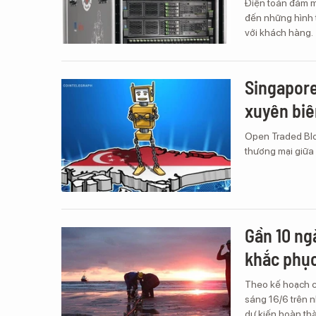
Điện toán đám mâ
đến những hình t
với khách hàng.
Singapore
xuyên biê
Open Traded Blo
thương mại giữa
Gần 10 ng
khắc phụ
Theo kế hoạch c
sáng 16/6 trên 
dự kiến hoàn th