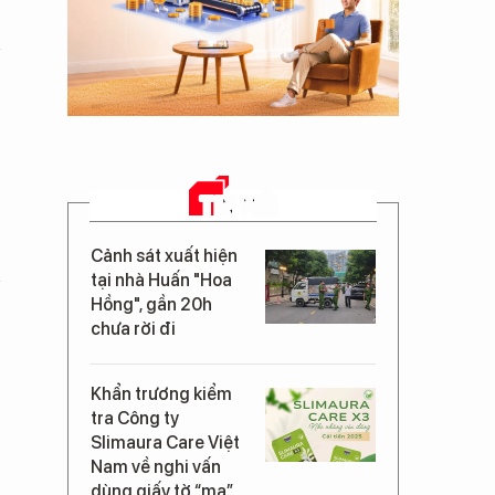
TIN MỚI
Cảnh sát xuất hiện
tại nhà Huấn "Hoa
Hồng", gần 20h
chưa rời đi
Khẩn trương kiểm
tra Công ty
Slimaura Care Việt
Nam về nghi vấn
dùng giấy tờ “ma”