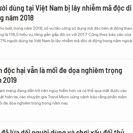
ời dùng tại Việt Nam bị lây nhiễm mã độc di
ng năm 2018
o biết, trong năm 2018, số vụ tấn công sử dụng mã độc trên di động theo
g là 116,5 triệu vụ, tăng gần gấp đôi so với 2017. Cũng theo báo cáo của
87% người dùng tại Việt Nam bị lây nhiễm mã độc di động trong năm ngoái
độc hại vẫn là mối đe dọa nghiêm trọng
 2019
hạm mạng đang dần trở nên nguy hiểm hơn và có thể qua mặt được các
ật hiện tại, các chuyên gia Trend Micro cũng cảnh báo rằng phần mềm
ối đe dọa nghiêm trọng trong năm nay.
đã lừa dối người dùng và chơi xấu đối thủ