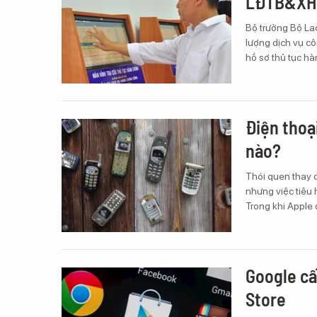
LĐTB&XH 
Bộ trưởng Bộ La
lượng dịch vụ cô
hồ sơ thủ tục hà
Điện thoạ
nào?
Thói quen thay 
nhưng việc tiêu 
Trong khi Apple 
Google cấ
Store