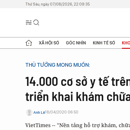
Thứ Sáu, ngày 07/08/2026, 22:09:35
XÃ HỘI SỐ
GÓC NHÌN
KINH TẾ SỐ
KHO
THỦ TƯỚNG MONG MUỐN:
14.000 cơ sở y tế tr
triển khai khám chữ
18/04/2020 06:50
Anh Lê
VietTimes -- "Nền tảng hỗ trợ khám, chữa