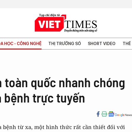
A HỌC - CÔNG NGHỆ
THỊ TRƯỜNG SỐ
SHORT VIDEO
THẾ 
ên toàn quốc nhanh chóng
a bệnh trực tuyến
 bệnh từ xa, một hình thức rất cần thiết đối với