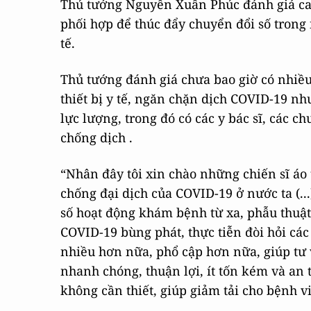
Thủ tướng Nguyễn Xuân Phúc đánh giá ca
phối hợp để thúc đẩy chuyển đổi số trong
tế.
Thủ tướng đánh giá chưa bao giờ có nhiề
thiết bị y tế, ngăn chặn dịch COVID-19 nh
lực lượng, trong đó có các y bác sĩ, các c
chống dịch .
“Nhân đây tôi xin chào những chiến sĩ áo
chống đại dịch của COVID-19 ở nước ta (..
số hoạt động khám bệnh từ xa, phẫu thuật
COVID-19 bùng phát, thực tiễn đòi hỏi cá
nhiều hơn nữa, phổ cập hơn nữa, giúp tư 
nhanh chóng, thuận lợi, ít tốn kém và an 
không cần thiết, giúp giảm tải cho bệnh v