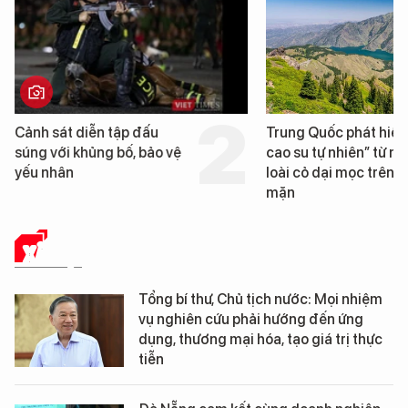
Trung Quốc phát hiện “mỏ
Loạt dự án bất động 
cao su tự nhiên” từ một
Đà Nẵng sắp bị kiểm t
loài cỏ dại mọc trên đất
mặn
XÃ HỘI
Tổng bí thư, Chủ tịch nước: Mọi nhiệm
vụ nghiên cứu phải hướng đến ứng
dụng, thương mại hóa, tạo giá trị thực
tiễn