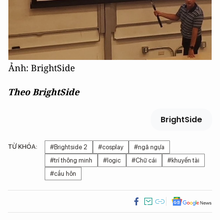
Ảnh: BrightSide
Theo BrightSide
BrightSide
TỪ KHÓA:
#Brightside 2
#cosplay
#ngã ngựa
#trí thông minh
#logic
#Chữ cái
#khuyến tài
#cầu hôn