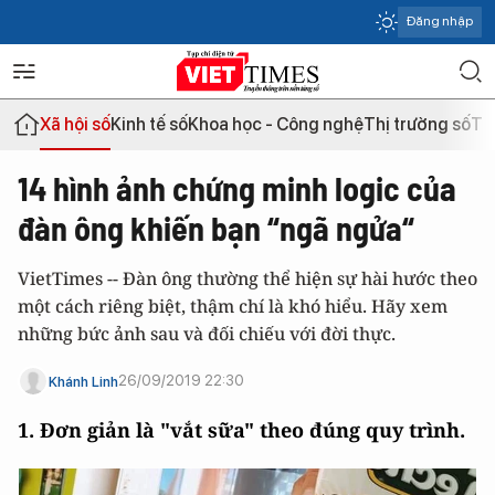
Đăng nhập
Xã hội số
Kinh tế số
Khoa học - Công nghệ
Thị trường số
Th
14 hình ảnh chứng minh logic của
đàn ông khiến bạn “ngã ngửa“
VietTimes -- Đàn ông thường thể hiện sự hài hước theo
một cách riêng biệt, thậm chí là khó hiểu. Hãy xem
những bức ảnh sau và đối chiếu với đời thực.
26/09/2019 22:30
Khánh Linh
1. Đơn giản là "vắt sữa" theo đúng quy trình.