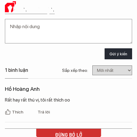
Ý KIẾN CỦA BẠN
Gửi ý kiến
1 bình luận
Sắp xếp theo:
Hồ Hoàng Anh
Rất hay rất thú vị, tôi rất thích oo
Thích
Trả lời
ĐỪNG BỎ LỠ