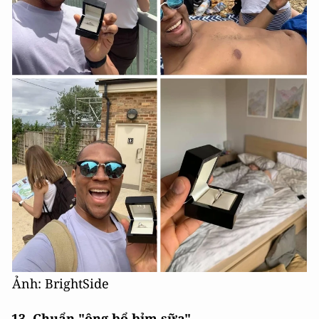
Ảnh: BrightSide
13. Chuẩn "ông bổ bỉm sữa".