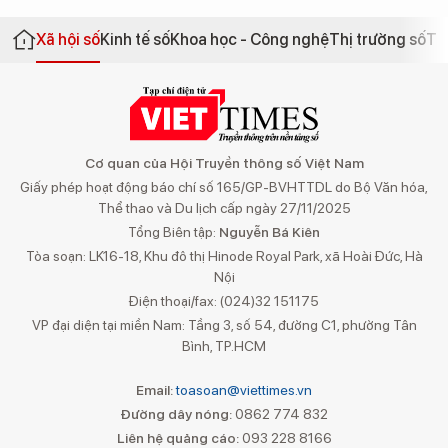
Xã hội số
Kinh tế số
Khoa học - Công nghệ
Thị trường số
Th
Cơ quan của Hội Truyền thông số Việt Nam
Giấy phép hoạt động báo chí số 165/GP-BVHTTDL do Bộ Văn hóa,
Thể thao và Du lịch cấp ngày 27/11/2025
Tổng Biên tập:
Nguyễn Bá Kiên
Tòa soạn: LK16-18, Khu đô thị Hinode Royal Park, xã Hoài Đức, Hà
Nội
Điện thoại/fax: (024)32 151175
VP đại diện tại miền Nam: Tầng 3, số 54, đường C1, phường Tân
Bình, TP.HCM
Email:
toasoan@viettimes.vn
Đường dây nóng:
0862 774 832
Liên hệ quảng cáo:
093 228 8166