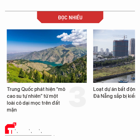
ĐỌC NHIỀU
Trung Quốc phát hiện “mỏ
Loạt dự án bất động 
cao su tự nhiên” từ một
Đà Nẵng sắp bị kiểm t
loài cỏ dại mọc trên đất
mặn
TIN CÔNG NGHỆ