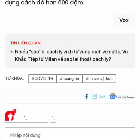
dựng cách đó hơn 600 dặm.
Vox
TIN LIÊN QUAN
Nhiều “sao” bị cách ly vì đi từ vùng dịch về nước, Vũ
Khắc Tiệp từ Milan về sao lại thoát cách ly?
TỪ KHÓA:
#COVID-19
#hoang tin
#tin sai sự thực
Ý KIẾN CỦA BẠN