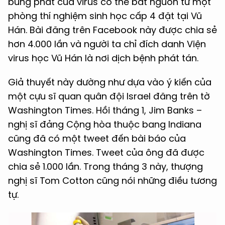
bùng phát của virus có thể bắt nguồn từ một
phòng thí nghiệm sinh học cấp 4 đặt tại Vũ
Hán. Bài đăng trên Facebook này được chia sẻ
hơn 4.000 lần và người ta chỉ đích danh Viện
virus học Vũ Hán là nơi dịch bệnh phát tán.
Giả thuyết này dường như dựa vào ý kiến của
một cựu sĩ quan quân đội Israel đăng trên tờ
Washington Times. Hồi tháng 1, Jim Banks –
nghị sĩ đảng Cộng hòa thuộc bang Indiana
cũng đã có một tweet đến bài báo của
Washington Times. Tweet của ông đã được
chia sẻ 1.000 lần. Trong tháng 3 này, thượng
nghị sĩ Tom Cotton cũng nói những điều tương
tự.