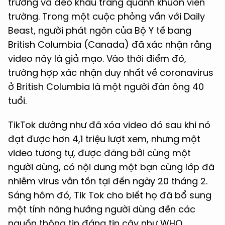
trường và đeo khẩu trang quanh khuôn viên
trường. Trong một cuộc phỏng vấn với Daily
Beast, người phát ngôn của Bộ Y tế bang
British Columbia (Canada) đã xác nhận rằng
video này là giả mạo. Vào thời điểm đó,
trường hợp xác nhận duy nhất về coronavirus
ở British Columbia là một người đàn ông 40
tuổi.
TikTok dường như đã xóa video đó sau khi nó
đạt được hơn 4,1 triệu lượt xem, nhưng một
video tương tự, được đăng bởi cùng một
người dùng, có nội dung một bạn cùng lớp đã
nhiễm virus vẫn tồn tại đến ngày 20 tháng 2.
Sáng hôm đó, Tik Tok cho biết họ đã bổ sung
một tính năng hướng người dùng đến các
nguồn thông tin đáng tin cậy như WHO.