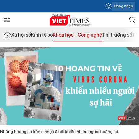
Đăng nhập
Xã hội số
Kinh tế số
Khoa học - Công nghệ
Thị trường số
Th
Những hoang tin trên mạng xã hội khiến nhiều người hoảng sợ