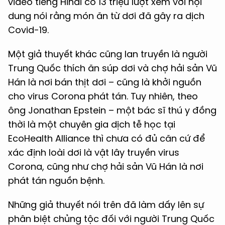
video tiếng Hindi có 13 triệu lượt xem với nội
dung nói rằng món ăn từ dơi đã gây ra dịch
Covid-19.
Một giả thuyết khác cũng lan truyền là người
Trung Quốc thích ăn súp dơi và chợ hải sản Vũ
Hán là nơi bán thịt dơi – cũng là khởi nguồn
cho virus Corona phát tán. Tuy nhiên, theo
ông Jonathan Epstein – một bác sĩ thú y đồng
thời là một chuyên gia dịch tễ học tại
EcoHealth Alliance thì chưa có đủ căn cứ để
xác định loài dơi là vật lây truyền virus
Corona, cũng như chợ hải sản Vũ Hán là nơi
phát tán nguồn bệnh.
Những giả thuyết nói trên đã làm dấy lên sự
phân biệt chủng tộc đối với người Trung Quốc