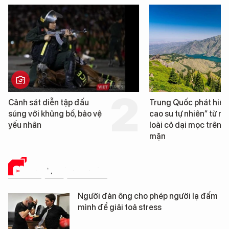
Trung Quốc phát hiện “mỏ
Loạt dự án bấ
cao su tự nhiên” từ một
Đà Nẵng sắp b
loài cỏ dại mọc trên đất
mặn
CHUYỆN LẠ ĐÓ ĐÂY
Người đàn ông cho phép người lạ đấm
mình để giải toả stress