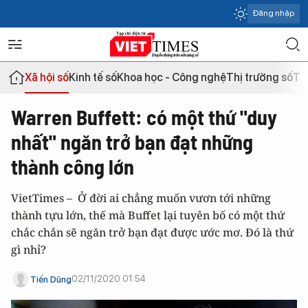
Đăng nhập
Xã hội số
Kinh tế số
Khoa học - Công nghệ
Thị trường số
Th
Warren Buffett: có một thứ "duy
nhất" ngăn trở bạn đạt những
thành công lớn
VietTimes – Ở đời ai chẳng muốn vươn tới những
thành tựu lớn, thế mà Buffet lại tuyên bố có một thứ
chắc chắn sẽ ngăn trở bạn đạt được ước mơ. Đó là thứ
gì nhỉ?
02/11/2020 01:54
Tiến Dũng