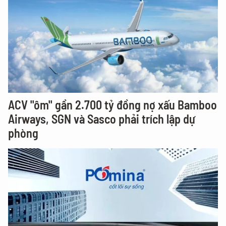
ACV "ôm" gần 2.700 tỷ đồng nợ xấu Bamboo
Airways, SGN và Sasco phải trích lập dự
phòng