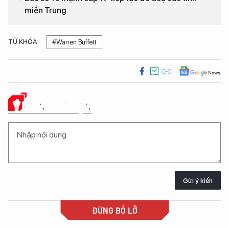
miền Trung
TỪ KHÓA:
#Warren Buffett
Ý KIẾN CỦA BẠN
Gửi ý kiến
ĐỪNG BỎ LỠ