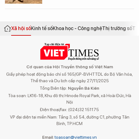
Xã hội số
Kinh tế số
Khoa học - Công nghệ
Thị trường số
Th
Cơ quan của Hội Truyền thông số Việt Nam
Giấy phép hoạt động báo chí số 165/GP-BVHTTDL do Bộ Văn hóa,
Thể thao và Du lịch cấp ngày 27/11/2025
Tổng Biên tập:
Nguyễn Bá Kiên
Tòa soạn: LK16-18, Khu đô thị Hinode Royal Park, xã Hoài Đức, Hà
Nội
Điện thoại/fax: (024)32 151175
VP đại diện tại miền Nam: Tầng 3, số 54, đường C1, phường Tân
Bình, TP.HCM
Email:
toasoan@viettimes.vn