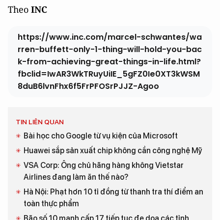
Theo
INC
https://www.inc.com/marcel-schwantes/wa
rren-buffett-only-1-thing-will-hold-you-bac
k-from-achieving-great-things-in-life.html?
fbclid=IwAR3WkTRuyUiIE_5gFZ0Ie0XT3kWSM
8duB6lvnFhx6f5FrPFOSrPJJZ-Agoo
TIN LIÊN QUAN
Bài học cho Google từ vụ kiện của Microsoft
Huawei sắp sản xuất chip không cần công nghệ Mỹ
VSA Corp: Ông chủ hãng hàng không Vietstar
Airlines đang làm ăn thế nào?
Hà Nội: Phạt hơn 10 tỉ đồng từ thanh tra thí điểm an
toàn thực phẩm
Bão số 10 mạnh cấp 17 tiếp tục đe doạ các tỉnh