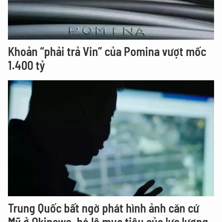
Khoản “phải trả Vin” của Pomina vượt mốc
1.400 tỷ
Trung Quốc bất ngờ phát hình ảnh căn cứ
Mỹ ở Okinawa, hé lộ mục tiêu của lực lượng