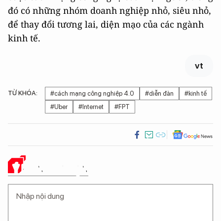
đó có những nhóm doanh nghiệp nhỏ, siêu nhỏ,
để thay đổi tương lai, diện mạo của các ngành
kinh tế.
vt
TỪ KHÓA:
#cách mạng công nghiệp 4.0
#diễn đàn
#kinh tế
#Uber
#Internet
#FPT
Ý KIẾN CỦA BẠN