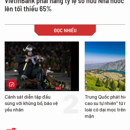
VietinBank phải nâng tỷ lệ sở hữu Nhà nước
lên tối thiểu 65%
ĐỌC NHIỀU
Trung Quốc phát hiện “mỏ
Loạt dự án bất động 
cao su tự nhiên” từ một
Đà Nẵng sắp bị kiểm t
loài cỏ dại mọc trên đất
mặn