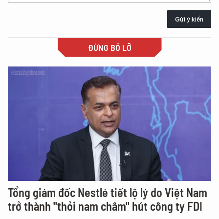
Gửi ý kiến
ĐỪNG BỎ LỠ
Tổng giám đốc Nestlé tiết lộ lý do Việt Nam
trở thành "thỏi nam châm" hút công ty FDI