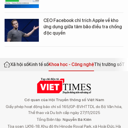
CEO Facebook chỉ trích Apple về kho
ứng dụng giữa tâm bão điều tra chống
độc quyền
Xã hội số
Kinh tế số
Khoa học - Công nghệ
Thị trường số
Th
Cơ quan của Hội Truyền thông số Việt Nam
Giấy phép hoạt động báo chí số 165/GP-BVHTTDL do Bộ Văn hóa,
Thể thao và Du lịch cấp ngày 27/11/2025
Tổng Biên tập:
Nguyễn Bá Kiên
Tòa soạn: LK16-18, Khu đô thị Hinode Royal Park, xã Hoài Đức, Hà