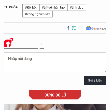
TỪ KHÓA:
#Rô-bốt
#trí tuệ nhân tạo
#tình dục
#công nghiệp sex
Ý KIẾN CỦA BẠN
Gửi ý kiến
ĐỪNG BỎ LỠ