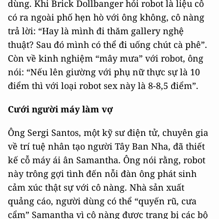
dùng. Khi Brick Dollbanger hỏi robot là liệu cô
có ra ngoài phố hẹn hò với ông không, cô nàng
trả lời: “Hay là mình đi thăm gallery nghệ
thuật? Sau đó mình có thể đi uống chút cà phê”.
Còn về kinh nghiệm “mây mưa” với robot, ông
nói: “Nếu lên giường với phụ nữ thực sự là 10
điểm thì với loại robot sex này là 8-8,5 điểm”.
Cưới người máy làm vợ
Ông Sergi Santos, một kỹ sư điện tử, chuyên gia
về trí tuệ nhân tạo người Tây Ban Nha, đã thiết
kế cỗ máy ái ân Samantha. Ông nói rằng, robot
này trông gợi tình đến nỗi đàn ông phát sinh
cảm xúc thật sự với cô nàng. Nhà sản xuất
quảng cáo, người dùng có thể “quyến rũ, cưa
cẩm” Samantha vì cô nàng được trang bị các bộ