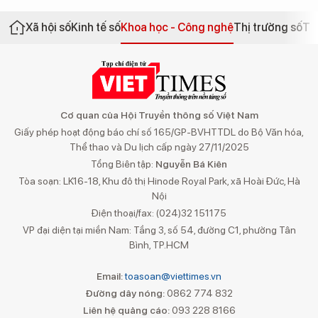
Xã hội số
Kinh tế số
Khoa học - Công nghệ
Thị trường số
Th
Cơ quan của Hội Truyền thông số Việt Nam
Giấy phép hoạt động báo chí số 165/GP-BVHTTDL do Bộ Văn hóa,
Thể thao và Du lịch cấp ngày 27/11/2025
Tổng Biên tập:
Nguyễn Bá Kiên
Tòa soạn: LK16-18, Khu đô thị Hinode Royal Park, xã Hoài Đức, Hà
Nội
Điện thoại/fax: (024)32 151175
VP đại diện tại miền Nam: Tầng 3, số 54, đường C1, phường Tân
Bình, TP.HCM
Email:
toasoan@viettimes.vn
Đường dây nóng:
0862 774 832
Liên hệ quảng cáo:
093 228 8166