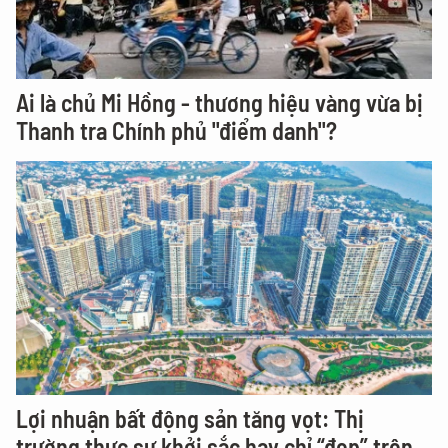
Ai là chủ Mi Hồng - thương hiệu vàng vừa bị
Thanh tra Chính phủ "điểm danh"?
Lợi nhuận bất động sản tăng vọt: Thị
trường thực sự khởi sắc hay chỉ “đẹp” trên