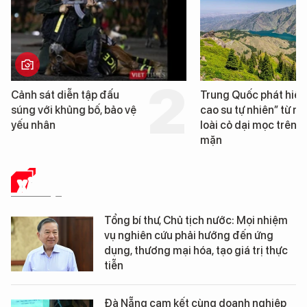
Trung Quốc phát hiện “mỏ
Loạt dự án bất 
cao su tự nhiên” từ một
Đà Nẵng sắp bị 
loài cỏ dại mọc trên đất
mặn
XÃ HỘI
Tổng bí thư, Chủ tịch nước: Mọi nhiệm
vụ nghiên cứu phải hướng đến ứng
dụng, thương mại hóa, tạo giá trị thực
tiễn
Đà Nẵng cam kết cùng doanh nghiệp