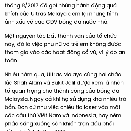
tháng 8/2017 đã gọi những hành động quá
khích của Ultras Malaya đem lại những hình
ảnh xấu về các CĐV bóng đá nước nhà.
Một nguyên tắc bất thành văn của tổ chức
này, đó là việc phụ nữ và trẻ em không được
tham gia vào các hoạt động cổ vũ, vì lý do an
toàn.
Nhiều năm qua, Ultras Malaya cùng hai chảo
lửa Shah Alam và Bukit Jalil được xem là nhân
tố quan trọng cho thành công của bóng đá
Malaysia. Ngay cả khi họ sử dụng khá nhiều trò
bẩn. Đơn cử như việc chiếu tia laser vào mắt
các cầu thủ Việt Nam và Indonesia, hay ném
pháo sáng xuống sân khiến trận đấu phải