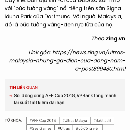
Cây viết bản địa Kin Fai của
Goal
so sánh họ
với "bức tường vàng" nổi tiếng trên sân Signa
Iduna Park của Dortmund. Với người Malaysia,
đó là bức tường vàng-đen rực lửa của họ.
Theo
Zing.vn
Link gốc: https://news.zing.vn/ultras-
malaysia-nhung-ga-dien-cua-dong-nam-
a-post899480.html
TIN LIÊN QUAN
Sôi động cùng AFF Cup 2018, VPBank tăng mạnh
lãi suất tiết kiệm dài hạn
TỪ KHÓA:
#AFF Cup 2018
#Ultras Malaya
#Bukit Jalil
#Sea Games
#Ultras
#cổ động viên