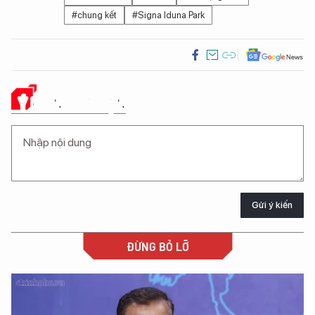
#chung kết
#Signa Iduna Park
Ý KIẾN CỦA BẠN
Gửi ý kiến
ĐỪNG BỎ LỠ