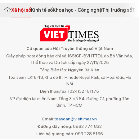
Xã hội số
Kinh tế số
Khoa học - Công nghệ
Thị trường số
Th
Cơ quan của Hội Truyền thông số Việt Nam
Giấy phép hoạt động báo chí số 165/GP-BVHTTDL do Bộ Văn hóa,
Thể thao và Du lịch cấp ngày 27/11/2025
Tổng Biên tập:
Nguyễn Bá Kiên
Tòa soạn: LK16-18, Khu đô thị Hinode Royal Park, xã Hoài Đức, Hà
Nội
Điện thoại/fax: (024)32 151175
VP đại diện tại miền Nam: Tầng 3, số 54, đường C1, phường Tân
Bình, TP.HCM
Email:
toasoan@viettimes.vn
Đường dây nóng:
0862 774 832
Liên hệ quảng cáo:
093 228 8166