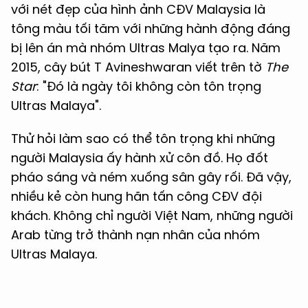
với nét đẹp của hình ảnh CĐV Malaysia là
tông màu tối tăm với những hành động đáng
bị lên án mà nhóm Ultras Malya tạo ra. Năm
2015, cây bút T Avineshwaran viết trên tờ
The
Star
: "Đó là ngày tôi không còn tôn trọng
Ultras Malaya".
Thử hỏi làm sao có thể tôn trọng khi những
người Malaysia ấy hành xử côn đồ. Họ đốt
pháo sáng và ném xuống sân gây rối. Đã vậy,
nhiều kẻ còn hung hãn tấn công CĐV đội
khách. Không chỉ người Việt Nam, những người
Arab từng trở thành nạn nhân của nhóm
Ultras Malaya.