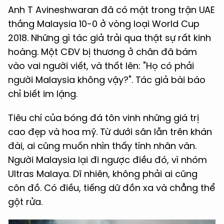
Anh T Avineshwaran đã có mặt trong trận UAE
thắng Malaysia 10-0 ở vòng loại World Cup
2018. Những gì tác giả trải qua thật sự rất kinh
hoàng. Một CĐV bị thương ở chân đã bám
vào vai người viết, và thốt lên: "Họ có phải
người Malaysia không vậy?". Tác giả bài báo
chỉ biết im lặng.
Tiêu chí của bóng đá tôn vinh những giá trị
cao đẹp và hoa mỹ. Từ dưới sân lẫn trên khán
đài, ai cũng muốn nhìn thấy tính nhân văn.
Người Malaysia lại đi ngược điều đó, vì nhóm
Ultras Malaya. Dĩ nhiên, không phải ai cũng
côn đồ. Có điều, tiếng dữ đồn xa và chẳng thể
gột rửa.