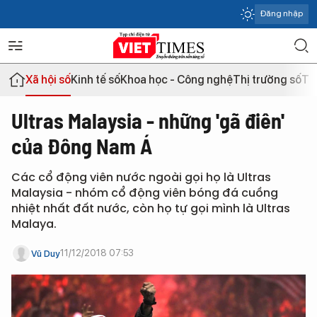
Đăng nhập
Xã hội số
Kinh tế số
Khoa học - Công nghệ
Thị trường số
Th
Ultras Malaysia - những 'gã điên'
của Đông Nam Á
Các cổ động viên nước ngoài gọi họ là Ultras
Malaysia - nhóm cổ động viên bóng đá cuồng
nhiệt nhất đất nước, còn họ tự gọi mình là Ultras
Malaya.
11/12/2018 07:53
Vũ Duy