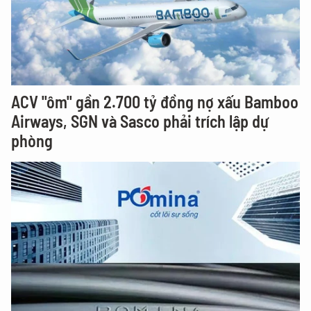
ACV "ôm" gần 2.700 tỷ đồng nợ xấu Bamboo
Airways, SGN và Sasco phải trích lập dự
phòng