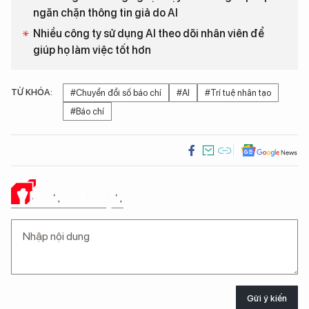
ngăn chặn thông tin giả do AI
Nhiều công ty sử dụng AI theo dõi nhân viên để
giúp họ làm việc tốt hơn
TỪ KHÓA:
#Chuyển đổi số báo chí
#AI
#Trí tuệ nhân tạo
#Báo chí
Ý KIẾN CỦA BẠN
Gửi ý kiến