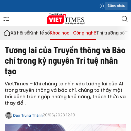
Đăng nhập
Xã hội số
Kinh tế số
Khoa học - Công nghệ
Thị trường số
Th
Tương lai của Truyền thông và Báo
chí trong kỷ nguyên Trí tuệ nhân
tạo
VietTimes – Khi chúng ta nhìn vào tương lai của AI
trong truyền thông và báo chí, chúng ta thấy một
bối cảnh tràn ngập những khả năng, thách thức và
thay đổi.
20/06/2023 12:19
Đào Trung Thành