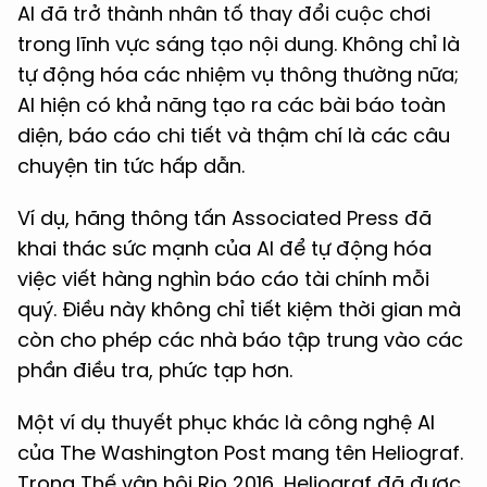
AI đã trở thành nhân tố thay đổi cuộc chơi
trong lĩnh vực sáng tạo nội dung. Không chỉ là
tự động hóa các nhiệm vụ thông thường nữa;
AI hiện có khả năng tạo ra các bài báo toàn
diện, báo cáo chi tiết và thậm chí là các câu
chuyện tin tức hấp dẫn.
Ví dụ, hãng thông tấn Associated Press đã
khai thác sức mạnh của AI để tự động hóa
việc viết hàng nghìn báo cáo tài chính mỗi
quý. Điều này không chỉ tiết kiệm thời gian mà
còn cho phép các nhà báo tập trung vào các
phần điều tra, phức tạp hơn.
Một ví dụ thuyết phục khác là công nghệ AI
của The Washington Post mang tên Heliograf.
Trong Thế vận hội Rio 2016, Heliograf đã được