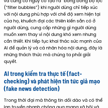
và cũng có nguy cơ tạo ra “bong bóng bộ lọc”
(“filter bubbles”) khi người dùng chỉ tiếp xúc
với nội dung phù hợp với chế độ xem hiện tại
của họ, khuếch đại các thiên kiến sẵn có ở
người dùng, cung cấp những gì người dùng
muốn xem thay vì nội dung khó xem nhưng
cần thiết. Khi tiếp tục khai thác sức mạnh của
AI để quản lý và cá nhân hóa nội dung, đây là
những thách thức mà chúng ta phải giải
quyết.
AI trong kiểm tra thực tế (fact-
checking) và phát hiện tin tức giả mạo
(fake news detection)
Trong thời đại mà thông tin dồi dào và có thể
lan truyền nhanh chóng qua mạng xã hội và