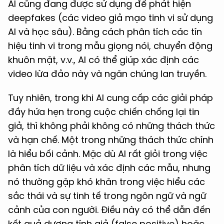
AI cũng đang được sử dụng để phát hiện
deepfakes (các video giả mạo tinh vi sử dụng
AI và học sâu). Bằng cách phân tích các tín
hiệu tinh vi trong mẫu giọng nói, chuyển động
khuôn mặt, v.v., AI có thể giúp xác định các
video lừa đảo này và ngăn chúng lan truyền.
Tuy nhiên, trong khi AI cung cấp các giải pháp
đầy hứa hẹn trong cuộc chiến chống lại tin
giả, thì không phải không có những thách thức
và hạn chế. Một trong những thách thức chính
là hiểu bối cảnh. Mặc dù AI rất giỏi trong việc
phân tích dữ liệu và xác định các mẫu, nhưng
nó thường gặp khó khăn trong việc hiểu các
sắc thái và sự tinh tế trong ngôn ngữ và ngữ
cảnh của con người. Điều này có thể dẫn đến
kết quả dương tính giả (false positive) hoặc