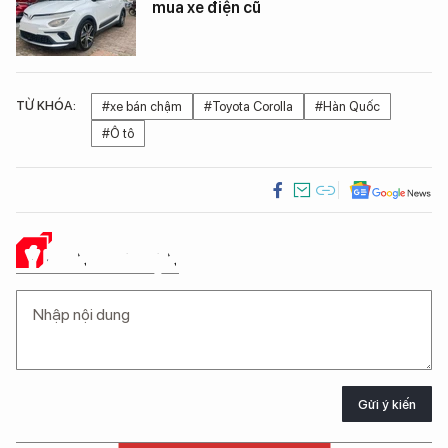
mua xe điện cũ
TỪ KHÓA:
#xe bán chậm
#Toyota Corolla
#Hàn Quốc
#Ô tô
Ý KIẾN CỦA BẠN
Gửi ý kiến