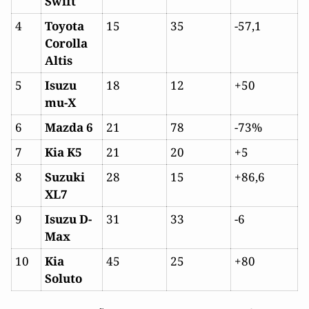
Swift
4
Toyota
15
35
-57,1
Corolla
Altis
5
Isuzu
18
12
+50
mu-X
6
Mazda 6
21
78
-73%
7
Kia K5
21
20
+5
8
Suzuki
28
15
+86,6
XL7
9
Isuzu D-
31
33
-6
Max
10
Kia
45
25
+80
Soluto