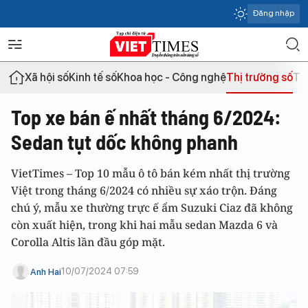
Đăng nhập
Xã hội số
Kinh tế số
Khoa học - Công nghệ
Thị trường số
Th
Top xe bán ế nhất tháng 6/2024:
Sedan tụt dốc không phanh
VietTimes – Top 10 mẫu ô tô bán kém nhất thị trường
Việt trong tháng 6/2024 có nhiều sự xáo trộn. Đáng
chú ý, mẫu xe thường trực ế ẩm Suzuki Ciaz đã không
còn xuất hiện, trong khi hai mẫu sedan Mazda 6 và
Corolla Altis lần đầu góp mặt.
10/07/2024 07:59
Anh Hai