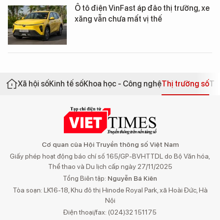
Ô tô điện VinFast áp đảo thị trường, xe
xăng vẫn chưa mất vị thế
Xã hội số
Kinh tế số
Khoa học - Công nghệ
Thị trường số
Th
Cơ quan của Hội Truyền thông số Việt Nam
Giấy phép hoạt động báo chí số 165/GP-BVHTTDL do Bộ Văn hóa,
Thể thao và Du lịch cấp ngày 27/11/2025
Tổng Biên tập:
Nguyễn Bá Kiên
Tòa soạn: LK16-18, Khu đô thị Hinode Royal Park, xã Hoài Đức, Hà
Nội
Điện thoại/fax: (024)32 151175