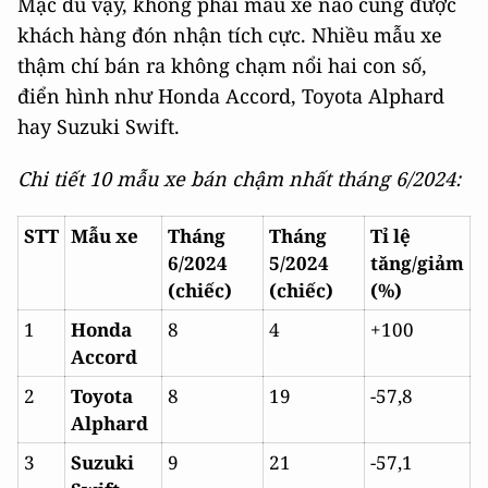
Mặc dù vậy, không phải mẫu xe nào cũng được
khách hàng đón nhận tích cực. Nhiều mẫu xe
thậm chí bán ra không chạm nổi hai con số,
điển hình như Honda Accord, Toyota Alphard
hay Suzuki Swift.
Chi tiết 10 mẫu xe bán chậm nhất tháng 6/2024:
STT
Mẫu xe
Tháng
Tháng
Tỉ lệ
6/2024
5/2024
tăng/giảm
(chiếc)
(chiếc)
(%)
1
Honda
8
4
+100
Accord
2
Toyota
8
19
-57,8
Alphard
3
Suzuki
9
21
-57,1