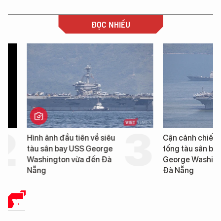
ĐỌC NHIỀU
Hình ảnh đầu tiên về siêu
Cận cảnh chiến hạm 
tàu sân bay USS George
tống tàu sân bay USS
Washington vừa đến Đà
George Washington 
Nẵng
Đà Nẵng
XE