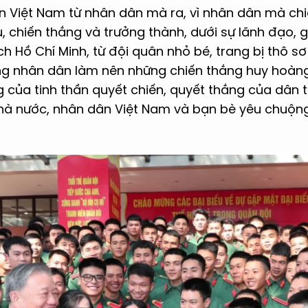
ân Việt Nam từ nhân dân mà ra, vì nhân dân mà ch
, chiến thắng và trưởng thành, dưới sự lãnh đạo, g
h Hồ Chí Minh, từ đội quân nhỏ bé, trang bị thô s
g nhân dân làm nên những chiến thắng huy hoàng
ng của tinh thần quyết chiến, quyết thắng của dân 
hà nước, nhân dân Việt Nam và bạn bè yêu chuộng