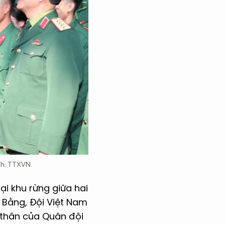
Ảnh: TTXVN.
ại khu rừng giữa hai
 Bằng, Đội Việt Nam
n thân của Quân đội