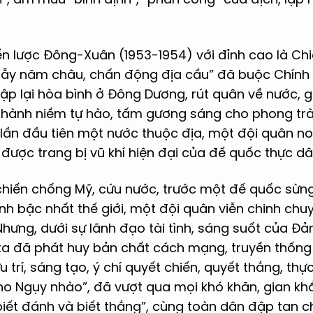
n lược Đông-Xuân (1953-1954) với đỉnh cao là Chi
g lẫy năm châu, chấn động địa cầu” đã buộc Chính
lập lại hòa bình ở Đông Dương, rút quân về nước, 
 thành niềm tự hào, tấm gương sáng cho phong tr
hi lần đầu tiên một nước thuộc địa, một đội quân n
được trang bị vũ khí hiện đại của đế quốc thực dâ
hiến chống Mỹ, cứu nước, trước một đế quốc sừng 
nh bậc nhất thế giới, một đội quân viễn chinh chu
ưng, dưới sự lãnh đạo tài tình, sáng suốt của Đả
ta đã phát huy bản chất cách mạng, truyền thống 
trí, sáng tạo, ý chí quyết chiến, quyết thắng, thực
o Ngụy nhào”, đã vượt qua mọi khó khăn, gian khổ
iết đánh và biết thắng”, cùng toàn dân đập tan c