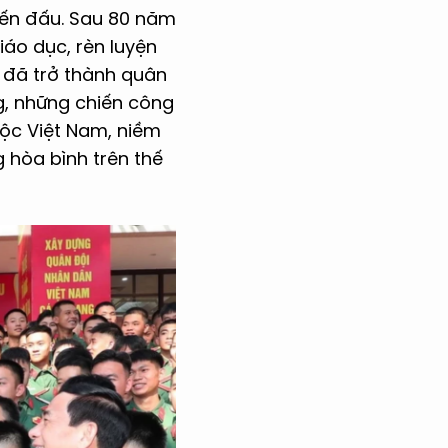
iến đấu. Sau 80 năm
iáo dục, rèn luyện
ơ đã trở thành quân
, những chiến công
tộc Việt Nam, niềm
 hòa bình trên thế