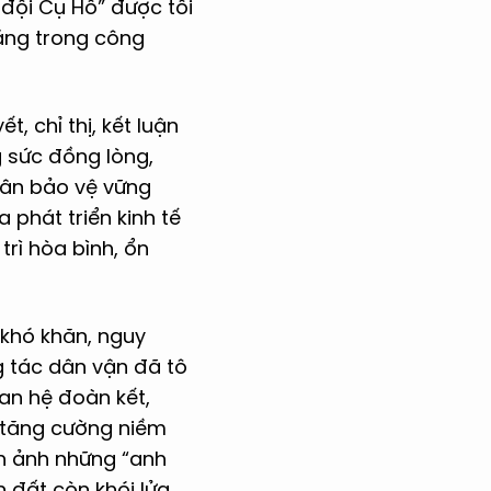
 đội Cụ Hồ” được tôi
sáng trong công
 chỉ thị, kết luận
 sức đồng lòng,
uân bảo vệ vững
 phát triển kinh tế
rì hòa bình, ổn
 khó khăn, nguy
g tác dân vận đã tô
an hệ đoàn kết,
, tăng cường niềm
nh ảnh những “anh
n đất còn khói lửa