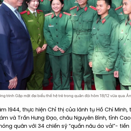
ng trình Gặp mặt đại biểu thế hệ trẻ trong quân đội hôm 18/12 vừa qua. 
 1944, thực hiện Chỉ thị của lãnh tụ Hồ Chí Minh, t
m và Trần Hưng Đạo, châu Nguyên Bình, tỉnh Cao
hóng quân với 34 chiến sỹ “quần nâu áo vải”- tiề