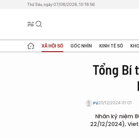
Thứ Sáu, ngày 07/08/2026, 10:18:56
XÃ HỘI SỐ
GÓC NHÌN
KINH TẾ SỐ
KHO
Tổng Bí 
20/12/2024 01:01
PV
Nhân kỷ niệm 8
22/12/2024), Viet