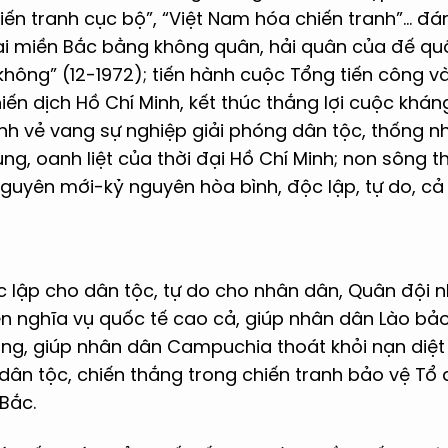
hiến tranh cục bộ”, “Việt Nam hóa chiến tranh”… đá
ại miền Bắc bằng không quân, hải quân của đế qu
 không” (12-1972); tiến hành cuộc Tổng tiến công 
hiến dịch Hồ Chí Minh, kết thúc thắng lợi cuộc khá
h vẻ vang sự nghiệp giải phóng dân tộc, thống nh
ng, oanh liệt của thời đại Hồ Chí Minh; non sông t
guyên mới-kỷ nguyên hòa bình, độc lập, tự do, cả 
c lập cho dân tộc, tự do cho nhân dân, Quân đội 
iện nghĩa vụ quốc tế cao cả, giúp nhân dân Lào bả
g, giúp nhân dân Campuchia thoát khỏi nạn diệt 
dân tộc, chiến thắng trong chiến tranh bảo vệ Tổ 
 Bắc.