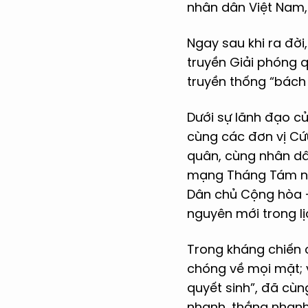
nhân dân Việt Nam,
Ngay sau khi ra đời
truyền Giải phóng 
truyền thống “bách
Dưới sự lãnh đạo c
cùng các đơn vị Cứu
quân, cùng nhân dâ
mạng Tháng Tám năm
Dân chủ Cộng hòa -
nguyên mới trong lị
Trong kháng chiến 
chóng về mọi mặt; v
quyết sinh”, đã cùn
nhanh, thắng nhanh