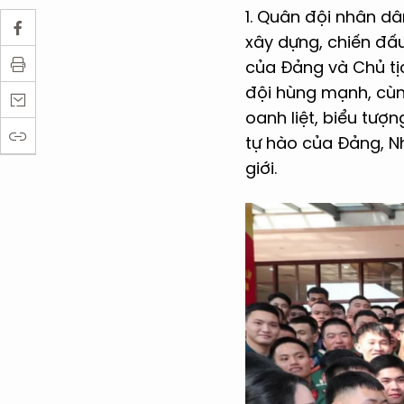
1. Quân đội nhân d
xây dựng, chiến đấu
của Đảng và Chủ tịc
đội hùng mạnh, cùn
oanh liệt, biểu tượ
tự hào của Đảng, N
giới.