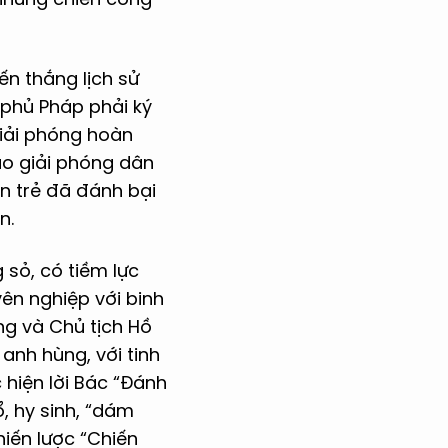
ến thắng lịch sử
 phủ Pháp phải ký
giải phóng hoàn
ào giải phóng dân
on trẻ đã đánh bại
n.
sỏ, có tiềm lực
yên nghiệp với binh
ng và Chủ tịch Hồ
anh hùng, với tinh
 hiện lời Bác “Đánh
, hy sinh, “dám
hiến lược “Chiến