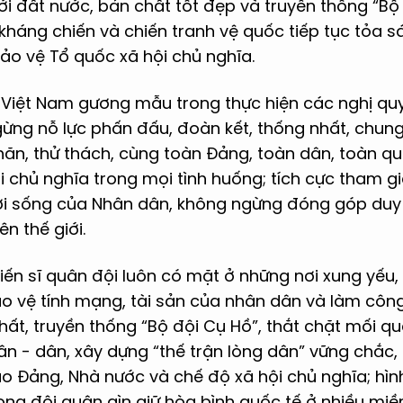
ới đất nước, bản chất tốt đẹp và truyền thống “Bộ
kháng chiến và chiến tranh vệ quốc tiếp tục tỏa 
ảo vệ Tổ quốc xã hội chủ nghĩa.
iệt Nam gương mẫu trong thực hiện các nghị quyết,
ừng nỗ lực phấn đấu, đoàn kết, thống nhất, chung
hăn, thử thách, cùng toàn Đảng, toàn dân, toàn q
 chủ nghĩa trong mọi tình huống; tích cực tham gia
đời sống của Nhân dân, không ngừng đóng góp duy t
ên thế giới.
iến sĩ quân đội luôn có mặt ở những nơi xung yếu,
ảo vệ tính mạng, tài sản của nhân dân và làm côn
t, truyền thống “Bộ đội Cụ Hồ”, thắt chặt mối qu
ân - dân, xây dựng “thế trận lòng dân” vững chắc
ào Đảng, Nhà nước và chế độ xã hội chủ nghĩa; hì
ong đội quân gìn giữ hòa bình quốc tế ở nhiều miề