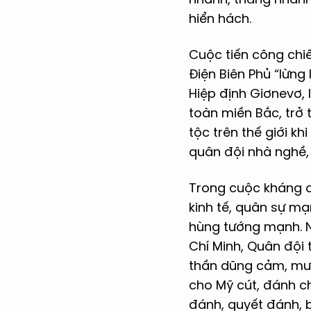
hiển hách.
Cuộc tiến công chiế
Điện Biên Phủ “lừn
Hiệp định Giơnevơ, 
toàn miền Bắc, trở
tộc trên thế giới k
quân đội nhà nghề, 
Trong cuộc kháng c
kinh tế, quân sự mạ
hùng tướng mạnh. Nh
Chí Minh, Quân đội 
thần dũng cảm, mưu 
cho Mỹ cút, đánh ch
đánh, quyết đánh, b