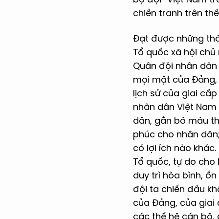
chiến tranh trên th
Đạt được những thà
Tổ quốc xã hội chủ 
Quân đội nhân dân V
mọi mặt của Đảng,
lịch sử của giai cấ
nhân dân Việt Nam 
dân, gắn bó máu th
phúc cho nhân dân; 
có lợi ích nào khác.
Tổ quốc, tự do cho 
duy trì hòa bình, ổ
đội ta chiến đấu kh
của Đảng, của giai 
các thế hệ cán bộ, 