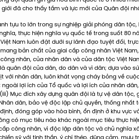
ế giới đã cho thấy tầm và lực mới của Quân đội n
nh tựu to lớn trong sự nghiệp giải phóng dân tộc,
nghĩa, thực hiện nghĩa vụ quốc tế trong suốt 80 nă
iệt Nam luôn đặt dưới sự lãnh đạo tuyệt đối, trực 
 mang bản chất của giai cấp công nhân Việt Nam
p công nhân, của nhân dân và của dân tộc Việt Nam
là quân đội của dân, do dân và vì dân; dựa vào 
ịt với nhân dân, luôn khát vọng cháy bỏng về cuộ
ngoài lợi ích của Tổ quốc và lợi ích của nhân dân
 (iii) Mục đích xây dựng quân đội là tự vệ dân tộc,
Nhân dân, bảo vệ độc lập chủ quyền, thống nhất t
n định, đóng góp vào hòa bình, ổn định ở khu vực và
ông có mục tiêu nào khác ngoài mục tiêu thực hiện
cấp công nhân, vì độc lập dân tộc và chủ nghĩa xã 
chiến sỹ với tinh thần, ý chí thép, dũng cảm, mưu t