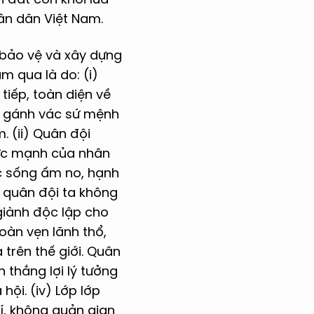
hân dân Việt Nam.
 bảo vệ và xây dựng
m qua là do: (i)
tiếp, toàn diện về
, gánh vác sứ mệnh
. (ii) Quân đội
sức mạnh của nhân
c sống ấm no, hạnh
, quân đội ta không
 giành độc lập cho
oàn vẹn lãnh thổ,
 trên thế giới. Quân
 thắng lợi lý tưởng
hội. (iv) Lớp lớp
rí, không quản gian