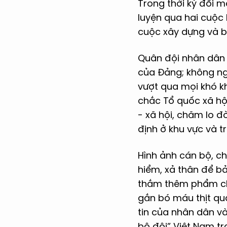
Trong thời kỳ đổi m
luyện qua hai cuộc 
cuộc xây dựng và b
Quân đội nhân dân V
của Đảng; không ng
vượt qua mọi khó k
chắc Tổ quốc xã hội
- xã hội, chăm lo 
định ở khu vực và tr
Hình ảnh cán bộ, ch
hiểm, xả thân để b
thắm thêm phẩm chấ
gắn bó máu thịt qu
tin của nhân dân v
bộ đội” Việt Nam tr