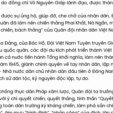
 do đồng chí Võ Nguyên Giáp lãnh đạo, được thành
, được sự ủng hộ, giúp đỡ, che chở của nhân dân,
quân đã làm nên chiến thắng Phai Khắt, Nà Ngần, 
 chiến, bách thắng” của Quân đội nhân dân Việt N
ủa Đảng, của Bác Hồ, Đội Việt Nam Tuyên truyền G
 quốc quân, các đội du kích phát triển thành Việ
n cả nước tiến hành Tổng khởi nghĩa, làm nên th
 1945, giành chính quyền về tay nhân dân, lập 
 Nhà nước dân chủ nhân dân đầu tiên ở Đông Nam
ch sử dân tộc, kỷ nguyên độc lập, tự do.
chống thực dân Pháp xâm lược, Quân đội ta trưởn
ới ý chí quyết chiến, quyết thắng, tinh thần “Quyế
g toàn dân trường kỳ kháng chiến, làm phá sản ch
”, âm mưu “bình định”, “phản công” của địch, lập