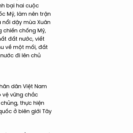
nh bại hai cuộc
ốc Mỹ, làm nên trận
và nổi dậy mùa Xuân
ng chiến chống Mỹ,
ất đất nước, viết
hu về một mối, đất
nước đi lên chủ
nhân dân Việt Nam
o vệ vững chắc
chủng, thực hiện
quốc ở biên giới Tây