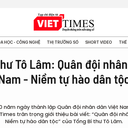
A HỌC - CÔNG NGHỆ
THỊ TRƯỜNG SỐ
SHORT VIDEO
THẾ 
thư Tô Lâm: Quân đội nhân
Nam - Niềm tự hào dân tộ
0 năm ngày thành lập Quân đội nhân dân Việt Na
Times trân trọng giới thiệu bài viết: “Quân đội n
Niềm tự hào dân tộc” của Tổng Bí thư Tô Lâm.