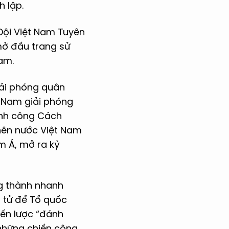
 lập.
 Đội Việt Nam Tuyên
mở đầu trang sử
am.
iải phóng quân
t Nam giải phóng
ành công Cách
nên nước Việt Nam
 Á, mở ra kỷ
g thành nhanh
t tử để Tổ quốc
iến lược “đánh
 những chiến công