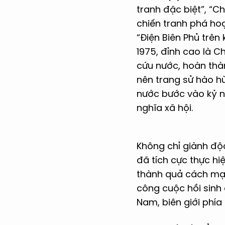
tranh đặc biệt”, “C
chiến tranh phá ho
“Điện Biên Phủ trên
1975, đỉnh cao là C
cứu nước, hoàn thàn
nên trang sử hào hù
nước bước vào kỷ n
nghĩa xã hội.
Không chỉ giành độ
đã tích cực thực h
thành quả cách mạn
công cuộc hồi sinh 
Nam, biên giới phía