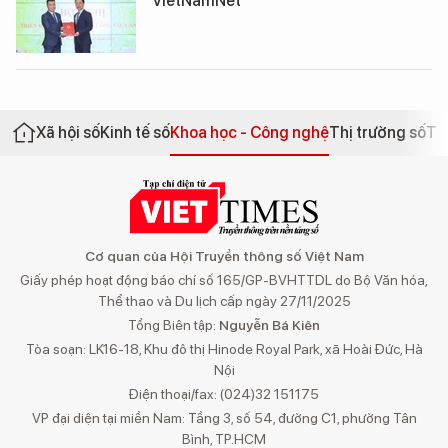
VietNamNet
Xã hội số
Kinh tế số
Khoa học - Công nghệ
Thị trường số
Th
Cơ quan của Hội Truyền thông số Việt Nam
Giấy phép hoạt động báo chí số 165/GP-BVHTTDL do Bộ Văn hóa,
Thể thao và Du lịch cấp ngày 27/11/2025
Tổng Biên tập:
Nguyễn Bá Kiên
Tòa soạn: LK16-18, Khu đô thị Hinode Royal Park, xã Hoài Đức, Hà
Nội
Điện thoại/fax: (024)32 151175
VP đại diện tại miền Nam: Tầng 3, số 54, đường C1, phường Tân
Bình, TP.HCM