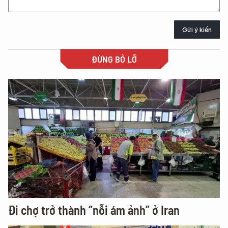
Gửi ý kiến
ĐỪNG BỎ LỠ
Đi chợ trở thành “nỗi ám ảnh” ở Iran