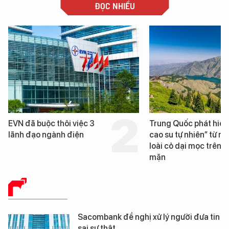
ĐỌC NHIỀU
EVN đã buộc thôi việc 3
Trung Quốc phát hiện
lãnh đạo ngành điện
cao su tự nhiên” từ mộ
loài cỏ dại mọc trên đ
mặn
BÁO CHÍ SỐ
Sacombank đề nghị xử lý người đưa tin
sai sự thật