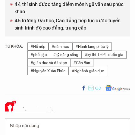
44 thí sinh được tăng điểm môn Ngữ văn sau phúc
khảo
45 trường Đại học, Cao đẳng tiếp tục được tuyển
sinh trình độ cao đẳng, trung cấp
TỪ KHÓA:
#Nề nếp
#năm học
#Hành lang pháp lý
#phổ cập
#kỹ năng sống
#kỳ thi THPT quốc gia
#giáo dục và đào tạo
#Căn Bản
#Nguyễn Xuân Phúc
#Nghành giáo dục
Ý KIẾN CỦA BẠN