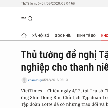
Thứ Sáu, ngày 07/08/2026, 03:04:58
XÃ HỘI SỐ
GÓC NHÌN
KINH TẾ SỐ
KHO
Thủ tướng đề nghị Tậ
nghiệp cho thanh ni
05/12/2018 03:10
Phạm Duy
VietTimes -- Chiều ngày 4/12, tại Trụ s
ông Shin Dong Bin, Chủ tịch Tập đoàn Lo
Tập đoàn Lotte đã có những trao đổi và 