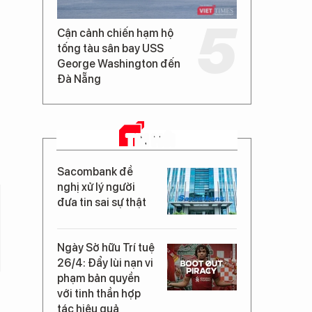
Cận cảnh chiến hạm hộ
tống tàu sân bay USS
George Washington đến
Đà Nẵng
TIN MỚI
Sacombank đề
nghị xử lý người
đưa tin sai sự thật
Ngày Sở hữu Trí tuệ
26/4: Đẩy lùi nạn vi
phạm bản quyền
với tinh thần hợp
tác hiệu quả