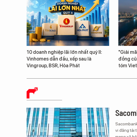
10 doanh nghiệp lãi lớn nhất quý II:
"Giải mã
Vinhomes dẫn đầu, xếp sau là
đồng củ
Vingroup, BSR, Hòa Phát
tóm Vie
BÁO CHÍ SỐ
Sacomb
Sacombank 
vi đăng tải 
mạng xã hội