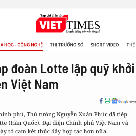
A HỌC - CÔNG NGHỆ
THỊ TRƯỜNG SỐ
SHORT VIDEO
THẾ 
p đoàn Lotte lập quỹ khởi
ên Việt Nam
ở Chính phủ, Thủ tướng Nguyễn Xuân Phúc đã tiếp
tte (Hàn Quốc). Đại diện Chính phủ Việt Nam và
bày tỏ cam kết thúc đẩy hợp tác hơn nữa.