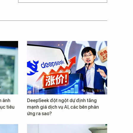
h ảnh
DeepSeek đột ngột dự định tăng
ục tiêu
mạnh giá dịch vụ AI, các bên phản
ứng ra sao?