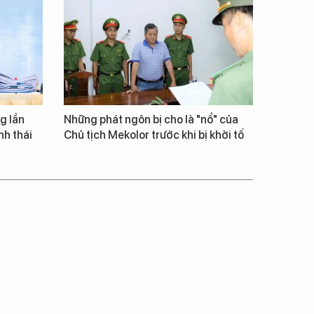
g lần
Những phát ngôn bị cho là "nổ" của
inh thái
Chủ tịch Mekolor trước khi bị khởi tố