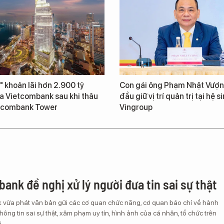
" khoản lãi hơn 2.900 tỷ
Con gái ông Phạm Nhật Vượn
a Vietcombank sau khi thâu
đầu giữ vị trí quản trị tại hệ s
tcombank Tower
Vingroup
ank đề nghị xử lý người đưa tin sai sự thật
vừa phát văn bản gửi các cơ quan chức năng, cơ quan báo chí về hành
thông tin sai sự thật, xâm phạm uy tín, hình ảnh của cá nhân, tổ chức trên
.