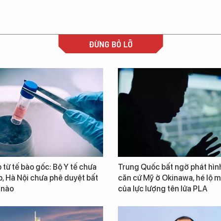
ĐỪNG BỎ LỠ
từ tế bào gốc: Bộ Y tế chưa
Trung Quốc bất ngờ phát hìn
, Hà Nội chưa phê duyệt bất
căn cứ Mỹ ở Okinawa, hé lộ m
 nào
của lực lượng tên lửa PLA