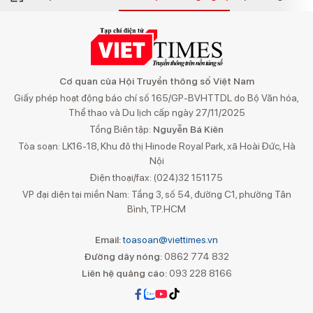
Cơ quan của Hội Truyền thông số Việt Nam
Giấy phép hoạt động báo chí số 165/GP-BVHTTDL do Bộ Văn hóa,
Thể thao và Du lịch cấp ngày 27/11/2025
Tổng Biên tập:
Nguyễn Bá Kiên
Tòa soạn: LK16-18, Khu đô thị Hinode Royal Park, xã Hoài Đức, Hà
Nội
Điện thoại/fax: (024)32 151175
VP đại diện tại miền Nam: Tầng 3, số 54, đường C1, phường Tân
Bình, TP.HCM
Email:
toasoan@viettimes.vn
Đường dây nóng:
0862 774 832
Liên hệ quảng cáo:
093 228 8166