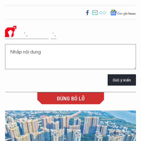
Ý KIẾN CỦA BẠN
Gửi ý kiến
ĐỪNG BỎ LỠ