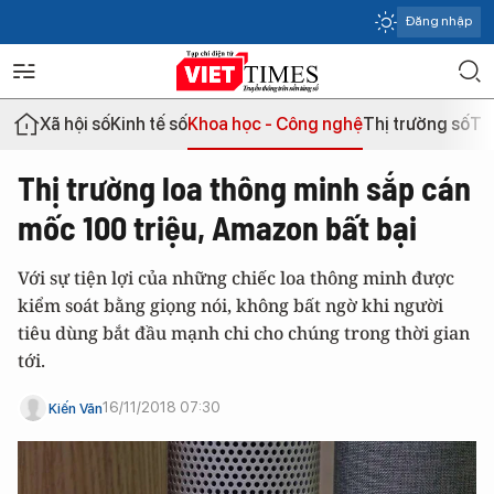
Đăng nhập
Xã hội số
Kinh tế số
Khoa học - Công nghệ
Thị trường số
Th
Thị trường loa thông minh sắp cán
mốc 100 triệu, Amazon bất bại
Với sự tiện lợi của những chiếc loa thông minh được
kiểm soát bằng giọng nói, không bất ngờ khi người
tiêu dùng bắt đầu mạnh chi cho chúng trong thời gian
tới.
16/11/2018 07:30
Kiến Văn