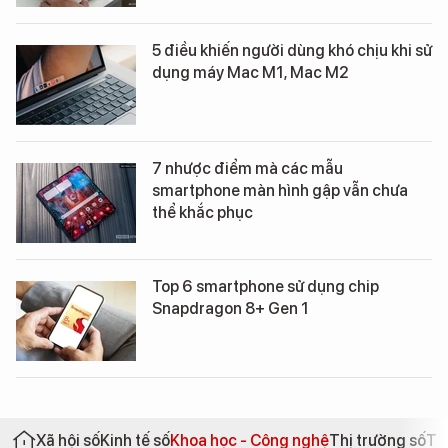
5 điều khiến người dùng khó chịu khi sử
dụng máy Mac M1, Mac M2
7 nhược điểm mà các mẫu
smartphone màn hình gập vẫn chưa
thể khắc phục
Top 6 smartphone sử dụng chip
Snapdragon 8+ Gen 1
Xã hội số
Kinh tế số
Khoa học - Công nghệ
Thị trường số
Th