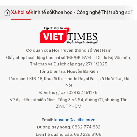
Xã hội số
Kinh tế số
Khoa học - Công nghệ
Thị trường số
Th
Cơ quan của Hội Truyền thông số Việt Nam
Giấy phép hoạt động báo chí số 165/GP-BVHTTDL do Bộ Văn hóa,
Thể thao và Du lịch cấp ngày 27/11/2025
Tổng Biên tập:
Nguyễn Bá Kiên
Tòa soạn: LK16-18, Khu đô thị Hinode Royal Park, xã Hoài Đức, Hà
Nội
Điện thoại/fax: (024)32 151175
VP đại diện tại miền Nam: Tầng 3, số 54, đường C1, phường Tân
Bình, TP.HCM
Email:
toasoan@viettimes.vn
Đường dây nóng:
0862 774 832
Liên hệ quảng cáo:
093 228 8166