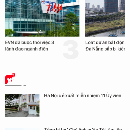
EVN đã buộc thôi việc 3
Loạt dự án bất động 
lãnh đạo ngành điện
Đà Nẵng sắp bị kiểm t
XÃ HỘI
Hà Nội đề xuất miễn nhiệm 11 Ủy viên
Tổng bí thư, Chủ tịch nước Tô Lâm lên