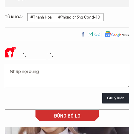
TỪ KHÓA:
#Thanh Hóa
#Phòng chống Covid-19
Ý KIẾN CỦA BẠN
Gửi ý kiến
ĐỪNG BỎ LỠ