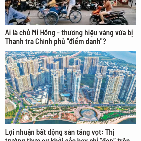
Ai là chủ Mi Hồng - thương hiệu vàng vừa bị
Thanh tra Chính phủ "điểm danh"?
Lợi nhuận bất động sản tăng vọt: Thị
trường thực sự khởi sắc hay chỉ “đẹp” trên