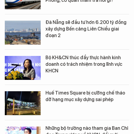
Phòng, cơ quan thẩm tra nói gì?
Đà Nẵng sẽ đầu tư hơn 6.200 tỷ đồng
xây dựng Bến cảng Liên Chiểu giai
đoạn 2
Bộ KH&CN thúc đẩy thực hành kinh
doanh có trách nhiệm trong lĩnh vực
KHCN
Huế Times Square bị cưỡng chế tháo
dỡ hạng mục xây dựng sai phép
Những bộ trưởng nào tham gia Ban Chỉ