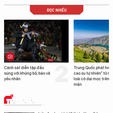
ĐỌC NHIỀU
Trung Quốc phát hiện “mỏ
Loạt dự án bất động 
cao su tự nhiên” từ một
Đà Nẵng sắp bị kiểm t
loài cỏ dại mọc trên đất
mặn
TIN CÔNG NGHỆ