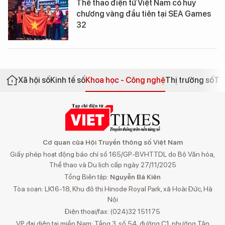
Thể thao điện tử Việt Nam có huy
chương vàng đầu tiên tại SEA Games
32
Xã hội số
Kinh tế số
Khoa học - Công nghệ
Thị trường số
Th
Cơ quan của Hội Truyền thông số Việt Nam
Giấy phép hoạt động báo chí số 165/GP-BVHTTDL do Bộ Văn hóa,
Thể thao và Du lịch cấp ngày 27/11/2025
Tổng Biên tập:
Nguyễn Bá Kiên
Tòa soạn: LK16-18, Khu đô thị Hinode Royal Park, xã Hoài Đức, Hà
Nội
Điện thoại/fax: (024)32 151175
VP đại diện tại miền Nam: Tầng 3, số 54, đường C1, phường Tân