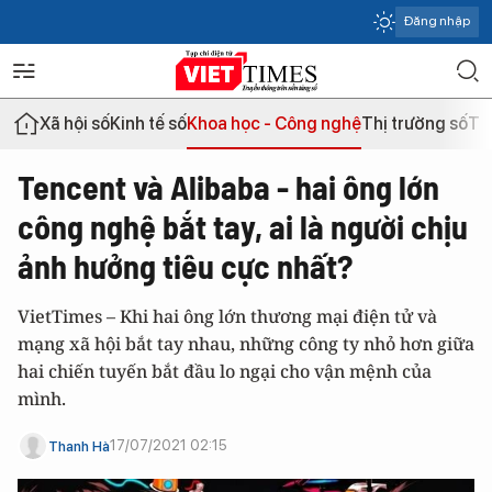
Đăng nhập
Xã hội số
Kinh tế số
Khoa học - Công nghệ
Thị trường số
Th
Tencent và Alibaba - hai ông lớn
công nghệ bắt tay, ai là người chịu
ảnh hưởng tiêu cực nhất?
VietTimes – Khi hai ông lớn thương mại điện tử và
mạng xã hội bắt tay nhau, những công ty nhỏ hơn giữa
hai chiến tuyến bắt đầu lo ngại cho vận mệnh của
mình.
17/07/2021 02:15
Thanh Hà