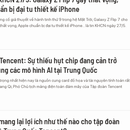
ẩn bị đại tu thiết kế iPhone
ng cố giả thuyết về hành tinh thứ 9 trong hệ Mặt Trời, Galaxy Z Flip 7 cho
hất vọng, Apple chuẩn bị đại tu thiết kế iPhone... là tin KHCN ngày 27/5.
Tencent: Sự thiếu hụt chip đang cản trở
ụng các mô hình AI tại Trung Quốc
rọng nhất hiện nay là nguồn cung card đồ họa và tài nguyên tính toán rất
ang Qi, Phó Chủ tịch mảng điện toán đám mây của Tập đoàn Tencent
mang lại lợi ích như thế nào cho tập đoàn