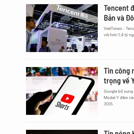
Tencent đ
Bản và Đ
VietTimes - Tenc
với hơn 1,4 tỷ ng
Tin công 
trọng về 
Google bổ sung t
Model Y đâm vào
30/5.
Tin nóng 