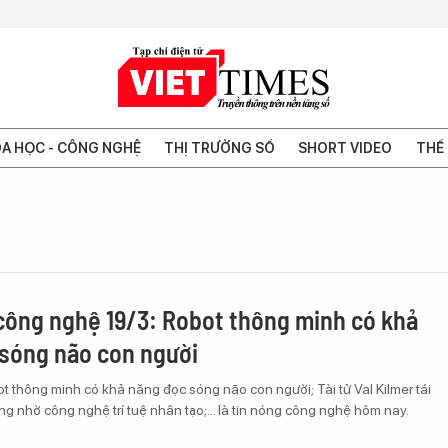
A HỌC - CÔNG NGHỆ
THỊ TRƯỜNG SỐ
SHORT VIDEO
THẾ 
công nghệ 19/3: Robot thông minh có khả
sóng não con người
t thông minh có khả năng đọc sóng não con người; Tài tử Val Kilmer tái
g nhờ công nghệ trí tuệ nhân tạo;... là tin nóng công nghệ hôm nay.