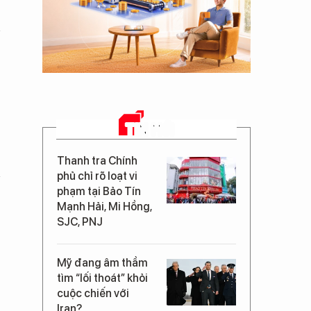
TIN MỚI
Thanh tra Chính
phủ chỉ rõ loạt vi
phạm tại Bảo Tín
Mạnh Hải, Mi Hồng,
SJC, PNJ
Mỹ đang âm thầm
tìm “lối thoát” khỏi
cuộc chiến với
Iran?