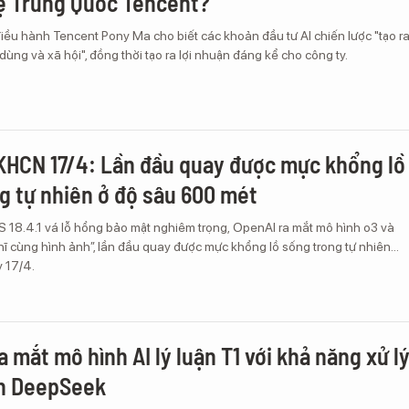
ệ Trung Quốc Tencent?
iều hành Tencent Pony Ma cho biết các khoản đầu tư AI chiến lược "tạo r
 dùng và xã hội", đồng thời tạo ra lợi nhuận đáng kể cho công ty.
KHCN 17/4: Lần đầu quay được mực khổng lồ
g tự nhiên ở độ sâu 600 mét
S 18.4.1 vá lỗ hổng bảo mật nghiêm trọng, OpenAI ra mắt mô hình o3 và
ĩ cùng hình ảnh”, lần đầu quay được mực khổng lồ sống trong tự nhiên...
y 17/4.
 mắt mô hình AI lý luận T1 với khả năng xử l
n DeepSeek