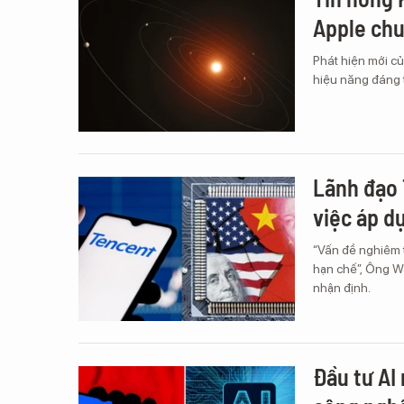
Apple chu
Phát hiện mới củ
hiệu năng đáng t
Lãnh đạo 
việc áp d
“Vấn đề nghiêm t
hạn chế”, Ông W
nhận định.
Đầu tư AI 