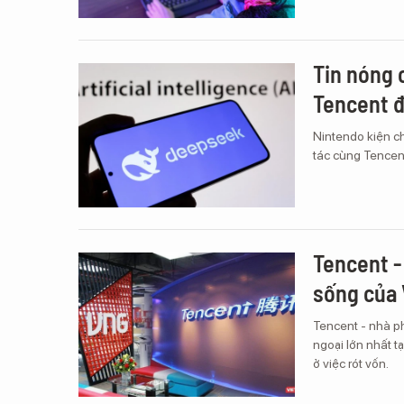
Tin nóng 
Tencent đ
Nintendo kiện c
tác cùng Tencent
Tencent - 
sống của
Tencent - nhà p
ngoại lớn nhất tạ
ở việc rót vốn.