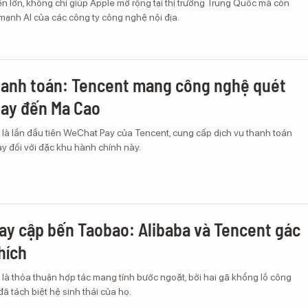
iến lớn, không chỉ giúp Apple mở rộng tại thị trường Trung Quốc mà còn
mạnh AI của các công ty công nghệ nội địa.
hanh toán: Tencent mang công nghệ quét
tay đến Ma Cao
 là lần đầu tiên WeChat Pay của Tencent, cung cấp dịch vụ thanh toán
y đối với đặc khu hành chính này.
y cập bến Taobao: Alibaba và Tencent gác
hích
là thỏa thuận hợp tác mang tính bước ngoặt, bởi hai gã khổng lồ công
đã tách biệt hệ sinh thái của họ.