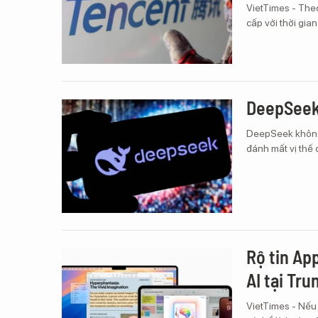
VietTimes - The
cấp với thời gia
DeepSeek 
DeepSeek không 
đánh mất vị thế 
Rộ tin Ap
AI tại Tr
VietTimes - Nếu