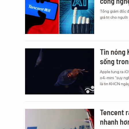
công ngh
Tổng giám đốc đ
giá trị cho người
Tin nóng 
sống tron
Apple tung ra iO
o4-mini “suy ngh
là tin KHCN ngà
Tencent ra
nhanh hơ