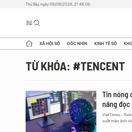
Thứ Bảy, ngày 08/08/2026, 21:48:05
XÃ HỘI SỐ
GÓC NHÌN
KINH TẾ SỐ
KHO
TỪ KHÓA: #TENCENT
Tin nóng 
năng đọc 
VietTimes - Robo
xuất màn ảnh rộn