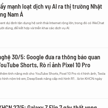
ẩy mạnh loạt dịch vụ AI ra thị trường Nhật
ông Nam Á
ent dự định tận dụng hệ sinh thái Internet rộng lớn, trong đó có WeChat
ười dùng, để kết hợp và triển khai các dịch vụ AI.
nghệ 30/5: Google đưa ra thông báo quan
YouTube Shorts, Rò rỉ ảnh Pixel 10 Pro
hêm tính năng mới cho YouTube Shorts, Pixel 10 Pro rò rỉ hình ảnh, Tesla
 hình nộm trẻ em, DeepSeek nâng cấp mô hình R1... là tin KHCN ngày
KHCN 27/5: Galaxy Z Flip 7 gây thất vọng,