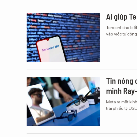
AI giúp T
Tencent cho biế
vào việc tự động
Tin nóng 
minh Ray-
Meta ra mắt kín
trái phiếu tỷ USD