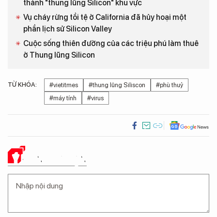
thành "thung lũng Silicon" khu vực
Vụ cháy rừng tồi tệ ở California đã hủy hoại một
phần lịch sử Silicon Valley
Cuộc sống thiên đường của các triệu phú làm thuê
ở Thung lũng Silicon
TỪ KHÓA:
#vietitmes
#thung lũng Siliscon
#phù thuỷ
#máy tính
#virus
Ý KIẾN CỦA BẠN