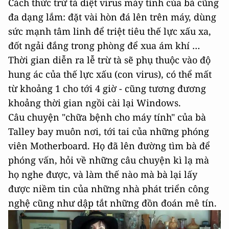
Cách thức trừ tà diệt virus máy tính của bà cũng
đa dạng lắm: đặt vài hòn đá lên trên máy, dùng
sức mạnh tâm linh để triệt tiêu thế lực xấu xa,
đốt ngải đắng trong phòng để xua ám khí …
Thời gian diễn ra lễ trừ tà sẽ phụ thuộc vào độ
hung ác của thế lực xấu (con virus), có thể mất
từ khoảng 1 cho tới 4 giờ - cũng tương đương
khoảng thời gian ngồi cài lại Windows.
Câu chuyện "chữa bệnh cho máy tính" của bà
Talley bay muôn nơi, tới tai của những phóng
viên Motherboard. Họ đã lên đường tìm bà để
phóng vấn, hỏi về những câu chuyện kì lạ mà
họ nghe được, và làm thế nào mà bà lại lấy
được niềm tin của những nhà phát triển công
nghệ cũng như dập tắt những đồn đoán mê tín.