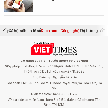
Xã hội số
Kinh tế số
Khoa học - Công nghệ
Thị trường số
Th
Cơ quan của Hội Truyền thông số Việt Nam
Giấy phép hoạt động báo chí số 165/GP-BVHTTDL do Bộ Văn hóa,
Thể thao và Du lịch cấp ngày 27/11/2025
Tổng Biên tập:
Nguyễn Bá Kiên
Tòa soạn: LK16-18, Khu đô thị Hinode Royal Park, xã Hoài Đức, Hà
Nội
Điện thoại/fax: (024)32 151175
VP đại diện tại miền Nam: Tầng 3, số 54, đường C1, phường Tân
Bình, TP.HCM