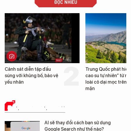
ĐỌC NHIỀU
Cảnh sát diễn tập đấu
Trung Quốc phát hiện 
súng với khủng bố, bảo vệ
cao su tự nhiên” từ một
yếu nhân
loài cỏ dại mọc trên đấ
mặn
ĐÁNH GIÁ SẢN PHẨM
AI sẽ thay đổi cách bạn sử dụng
Google Search như thế nào?