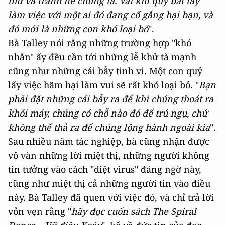
thứ và tránh né chúng ta. Vài khi quỷ bắt tay
làm việc với một ai đó đang cố gắng hại bạn, và
đó mới là những con khó loại bỏ
".
Bà Talley nói rằng những trường hợp "khó
nhằn" ấy đều cần tới những lễ khử tà mạnh
cũng như những cái bẫy tinh vi. Một con quỷ
lấy việc hãm hại làm vui sẽ rất khó loại bỏ. "
Bạn
phải đặt những cái bẫy ra để khi chúng thoát ra
khỏi máy, chúng có chỗ nào đó để trú ngụ, chứ
không thể thả ra để chúng lộng hành ngoài kia
".
Sau nhiều năm tác nghiệp, bà cũng nhận được
vô vàn những lời miệt thị, những người không
tin tưởng vào cách "diệt virus" đáng ngờ này,
cũng như miệt thị cả những người tin vào điều
này. Bà Talley đã quen với việc đó, và chỉ trả lời
vỏn vẹn rằng "
hãy đọc cuốn sách
The Spiral