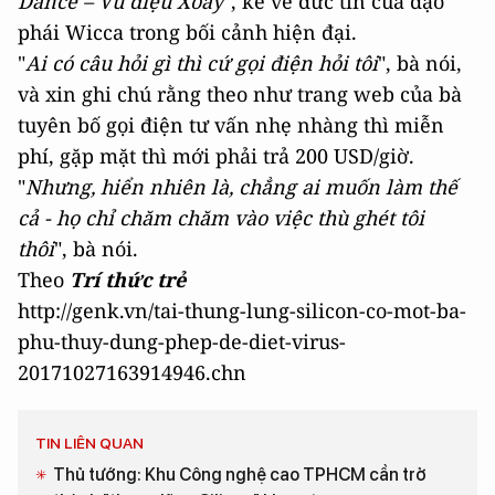
Dance – Vũ điệu Xoáy
", kể về đức tin của đạo
phái Wicca trong bối cảnh hiện đại.
"
Ai có câu hỏi gì thì cứ gọi điện hỏi tôi
", bà nói,
và xin ghi chú rằng theo như trang web của bà
tuyên bố gọi điện tư vấn nhẹ nhàng thì miễn
phí, gặp mặt thì mới phải trả 200 USD/giờ.
"
Nhưng, hiển nhiên là, chẳng ai muốn làm thế
cả - họ chỉ chăm chăm vào việc thù ghét tôi
thôi
", bà nói.
Theo
Trí thức trẻ
http://genk.vn/tai-thung-lung-silicon-co-mot-ba-
phu-thuy-dung-phep-de-diet-virus-
20171027163914946.chn
TIN LIÊN QUAN
Thủ tướng: Khu Công nghệ cao TPHCM cần trở