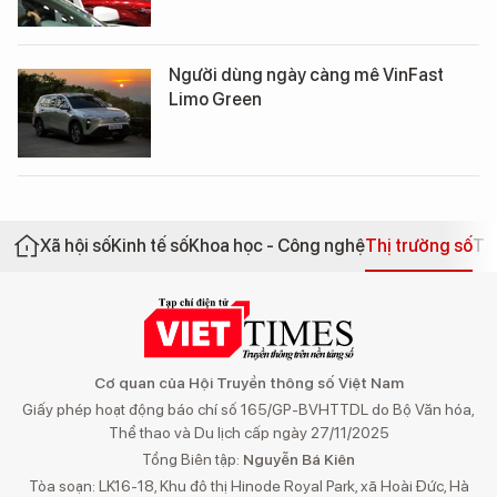
Người dùng ngày càng mê VinFast
Limo Green
Xã hội số
Kinh tế số
Khoa học - Công nghệ
Thị trường số
Th
Cơ quan của Hội Truyền thông số Việt Nam
Giấy phép hoạt động báo chí số 165/GP-BVHTTDL do Bộ Văn hóa,
Thể thao và Du lịch cấp ngày 27/11/2025
Tổng Biên tập:
Nguyễn Bá Kiên
Tòa soạn: LK16-18, Khu đô thị Hinode Royal Park, xã Hoài Đức, Hà