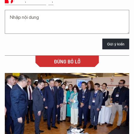
Ý KIẾN CỦA BẠN
Gửi ý kiến
ĐỪNG BỎ LỠ