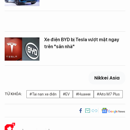
Xe điện BYD bị Tesla vượt mặt ngay
trên "sân nhà"
Nikkei Asia
TỪ KHÓA:
#Tai nạn xe điện
#EV
#Huawei
#Aito M7 Plus