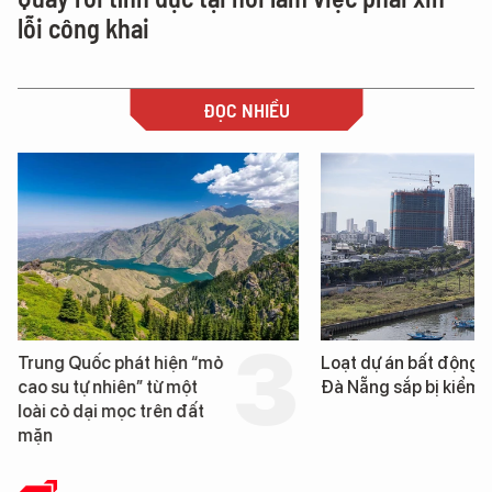
lỗi công khai
ĐỌC NHIỀU
Trung Quốc phát hiện “mỏ
Loạt dự án bất động 
cao su tự nhiên” từ một
Đà Nẵng sắp bị kiểm t
loài cỏ dại mọc trên đất
mặn