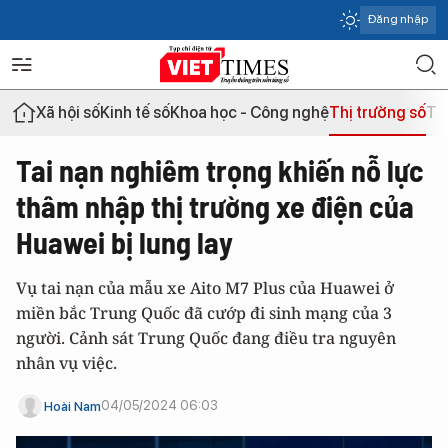
Đăng nhập
Xã hội số
Kinh tế số
Khoa học - Công nghệ
Thị trường số
Th
Tai nạn nghiêm trọng khiến nỗ lực
thâm nhập thị trường xe điện của
Huawei bị lung lay
Vụ tai nạn của mẫu xe Aito M7 Plus của Huawei ở
miền bắc Trung Quốc đã cướp đi sinh mạng của 3
người. Cảnh sát Trung Quốc đang điều tra nguyên
nhân vụ việc.
04/05/2024 06:03
Hoài Nam