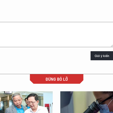
Gửi ý kiến
ĐỪNG BỎ LỠ