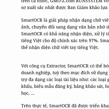
trên cả nước, GMO-Z.com RUNSYSTEM với 
sơ xuất sắc nhất được Ban Giám khảo lựa
SmartOCR là giải pháp nhận dạng chữ viết t
ảnh, chuyển đổi sang dạng văn bản nhờ ứn
SmartOCR có khả năng nhận diện, xử lý tà
tiếng Việt cho độ chính xác trên 97%. Sma
thể nhận diện chữ viết tay tiếng Việt.
Với công cụ Extractor, SmartOCR có thể bó
doanh nghiệp, tuỳ theo mục đích sử dụng 
trợ đa dạng các loại tài liệu như: các loại 
khẩu, biểu mẫu đăng ký, bảng khảo sát, hóa
học, …
Trên thực tế, SmartOCR đã được triển kha