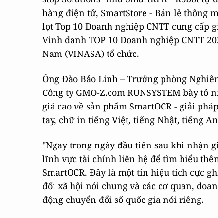
hàng điện tử, SmartStore - Bán lẻ thông
lọt Top 10 Doanh nghiệp CNTT cung cấp giả
Vinh danh TOP 10 Doanh nghiệp CNTT 202
Nam (VINASA) tổ chức.
Ông Đào Bảo Linh – Trưởng phòng Nghiên 
Công ty GMO-Z.com RUNSYSTEM bày tỏ ni
giá cao về sản phẩm SmartOCR - giải pháp 
tay, chữ in tiếng Việt, tiếng Nhật, tiếng 
"Ngay trong ngày đầu tiên sau khi nhận g
lĩnh vực tài chính liên hệ để tìm hiểu th
SmartOCR. Đây là một tín hiệu tích cực gh
đối xã hội nói chung và các cơ quan, doa
động chuyển đổi số quốc gia nói riêng.