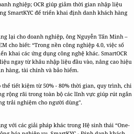
oanh nghiệp; OCR giúp giảm thời gian nhập liệu
ùng SmartKYC để triển khai định danh khách hàng
ang lại cho doanh nghiệp, ông Nguyễn Tấn Minh –
cho biết: “Trong nền công nghiệp 4.0, việc số
triển khai các ứng dụng công nghệ khác. SmartOCR
liệu ngay từ khâu nhập liệu đầu vào, nâng cao hiệu
ân hàng, tài chính và bảo hiểm.
ể tiết kiệm từ 50% - 80% thời gian, quy trình, chi
 rộng rãi trong toàn bộ các lĩnh vực giúp rút ngắn
tăng trải nghiệm cho người dùng".
ng với các giải pháp khác trong Hệ sinh thái “One-
 động hóa nghiệp vụ, SmartKYC - Định danh khách