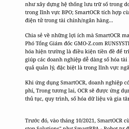
như xây dựng hệ thống lưu trữ số trong d
trong lĩnh vực BPO; SmartOCR tích hợp c
điện tử trong tài chính/ngân hàng...
Chia sẻ về những lợi ích mà SmartOCR m
Phó Tổng Giám đốc GMO-Z.com RUNSYSTEM 
hóa hiện trường là điều kiện tiền đề để 
giúp các doanh nghiệp dễ dàng số hóa tài 
quả quản lý, đặc biệt là trong lĩnh vực ng
Khi ứng dụng SmartOCR, doanh nghiệp có th
phí
.
Trong tương lai, OCR sẽ được ứng dụng
thủ tục, quy trình, số hóa dữ liệu và gia 
Trước đó, vào tháng 10/2021, SmartOCR cù
stop Solutions" như SmartRPA - Robot tự