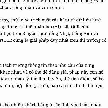
giải pháp SmartOCR đã trở thành một trong 53 hồ
 chọn, công nhận và vinh danh.
ay, chữ in và trích xuất các kí tự từ dữ liệu hình
g dụng Trí tuệ nhân tạo (AI). Lõi OCR của
i liệu trên 3 ngôn ngữ tiếng Nhật, tiếng Anh và
rtOCR cũng là giải pháp duy nhất trên thị trường có
c tách trường thông tin theo nhu cầu của từng
khác nhau và có thể dễ dàng giải pháp này còn hỗ
giấy tờ pháp lý, thẻ thành viên, thẻ tích điểm, sổ hộ
 đơn, hợp đồng, sổ đỏ, báo cáo tài chính, tài liệu
i cho nhiều khách hàng ở các lĩnh vực khác nhau