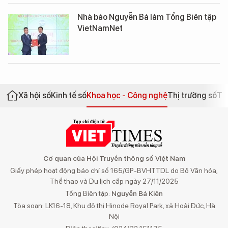
Nhà báo Nguyễn Bá làm Tổng Biên tập
VietNamNet
Xã hội số
Kinh tế số
Khoa học - Công nghệ
Thị trường số
Th
Cơ quan của Hội Truyền thông số Việt Nam
Giấy phép hoạt động báo chí số 165/GP-BVHTTDL do Bộ Văn hóa,
Thể thao và Du lịch cấp ngày 27/11/2025
Tổng Biên tập:
Nguyễn Bá Kiên
Tòa soạn: LK16-18, Khu đô thị Hinode Royal Park, xã Hoài Đức, Hà
Nội