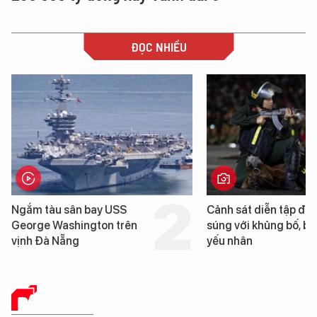
ĐỌC NHIỀU
Cảnh sát diễn tập đấu
Cận cảnh chiến hạm 
súng với khủng bố, bảo vệ
tống tàu sân bay USS
yếu nhân
George Washington 
Đà Nẵng
BÁO CHÍ SỐ