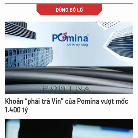
ĐỪNG BỎ LỠ
Khoản “phải trả Vin” của Pomina vượt mốc
1.400 tỷ