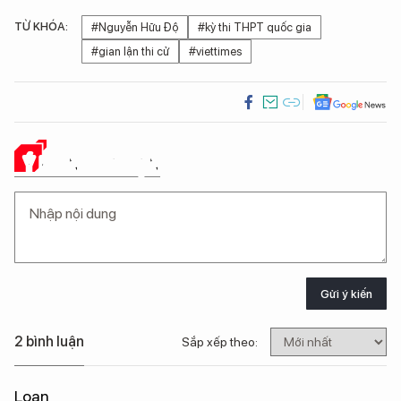
TỪ KHÓA:
#Nguyễn Hữu Độ
#kỳ thi THPT quốc gia
#gian lận thi cử
#viettimes
Ý KIẾN CỦA BẠN
Gửi ý kiến
2 bình luận
Sắp xếp theo:
Loan