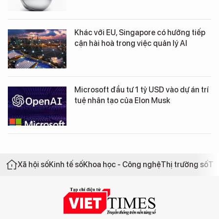
Khác với EU, Singapore có hướng tiếp
cận hài hoà trong việc quản lý AI
Microsoft đầu tư 1 tỷ USD vào dự án trí
tuệ nhân tạo của Elon Musk
Xã hội số
Kinh tế số
Khoa học - Công nghệ
Thị trường số
Th