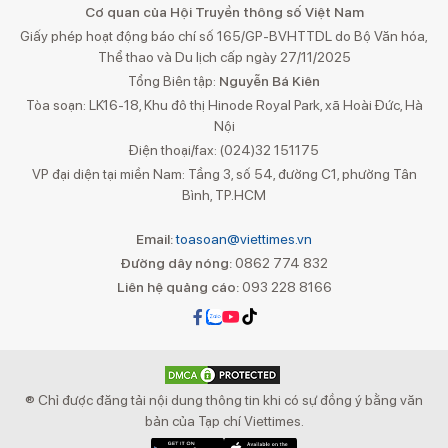
Cơ quan của Hội Truyền thông số Việt Nam
Giấy phép hoạt động báo chí số 165/GP-BVHTTDL do Bộ Văn hóa,
Thể thao và Du lịch cấp ngày 27/11/2025
Tổng Biên tập:
Nguyễn Bá Kiên
Tòa soạn: LK16-18, Khu đô thị Hinode Royal Park, xã Hoài Đức, Hà
Nội
Điện thoại/fax: (024)32 151175
VP đại diện tại miền Nam: Tầng 3, số 54, đường C1, phường Tân
Bình, TP.HCM
Email:
toasoan@viettimes.vn
Đường dây nóng:
0862 774 832
Liên hệ quảng cáo:
093 228 8166
® Chỉ được đăng tải nội dung thông tin khi có sự đồng ý bằng văn
bản của Tạp chí Viettimes.