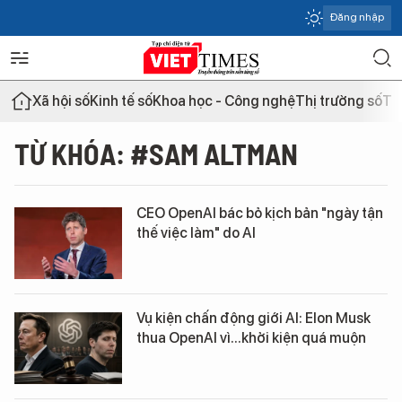
Đăng nhập
Xã hội số
Kinh tế số
Khoa học - Công nghệ
Thị trường số
Th
TỪ KHÓA: #SAM ALTMAN
CEO OpenAI bác bỏ kịch bản "ngày tận
thế việc làm" do AI
Vụ kiện chấn động giới AI: Elon Musk
thua OpenAI vì...khởi kiện quá muộn