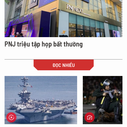
PNJ triệu tập họp bất thường
ĐỌC NHIỀU