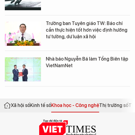
Trưởng ban Tuyên giáo TW: Báo chí
cần thực hiện tốt hơn việc định hướng
tư tưởng, dư luận xã hội
Nhà báo Nguyễn Bá làm Tổng Biên tập
VietNamNet
Xã hội số
Kinh tế số
Khoa học - Công nghệ
Thị trường số
Th