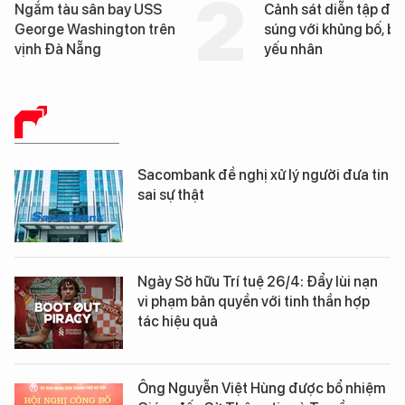
Cảnh sát diễn tập đấu
Hình ảnh đầu tiên về 
súng với khủng bố, bảo vệ
tàu sân bay USS Geo
yếu nhân
Washington vừa đến 
Nẵng
BÁO CHÍ SỐ
Sacombank đề nghị xử lý người đưa tin
sai sự thật
Ngày Sở hữu Trí tuệ 26/4: Đẩy lùi nạn
vi phạm bản quyền với tinh thần hợp
tác hiệu quả
Ông Nguyễn Việt Hùng được bổ nhiệm