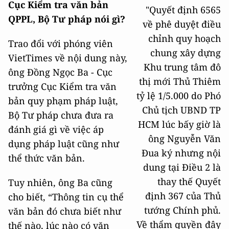
Cục Kiểm tra văn bản
"Quyết định 6565
QPPL, Bộ Tư pháp nói gì?
về phê duyệt điều
chỉnh quy hoạch
Trao đổi với phóng viên
chung xây dựng
VietTimes về nội dung này,
Khu trung tâm đô
ông Đồng Ngọc Ba - Cục
thị mới Thủ Thiêm
trưởng Cục Kiểm tra văn
tỷ lệ 1/5.000 do Phó
bản quy phạm pháp luật,
Chủ tịch UBND TP
Bộ Tư pháp chưa đưa ra
HCM lúc bấy giờ là
đánh giá gì về việc áp
ông Nguyễn Văn
dụng pháp luật cũng như
Đua ký nhưng nội
thể thức văn bản.
dung tại Điều 2 là
thay thế Quyết
Tuy nhiên, ông Ba cũng
định 367 của Thủ
cho biết, “Thông tin cụ thể
tướng Chính phủ.
văn bản đó chưa biết như
Về thẩm quyền đây
thế nào, lúc nào có văn