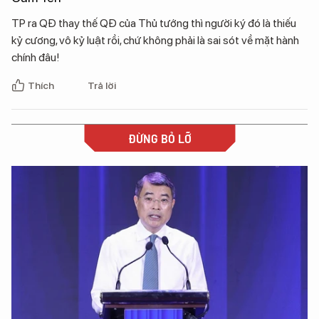
TP ra QĐ thay thế QĐ của Thủ tướng thì người ký đó là thiếu
kỷ cương, vô kỷ luật rồi, chứ không phải là sai sót về mặt hành
chính đâu!
Thích
Trả lời
ĐỪNG BỎ LỠ