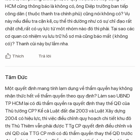
HCM cũng thông báo là không có, ông Điệp trưởng ban tiếp
công dân ( thuộc thanh tra chính phủ) cũng nói không có? Vụ
này nếu điều tra cặn kẽ, cụ thể thì dường như có sự chỉ đạo rất
chặt chẽ, rất có uy lực từ môt nhóm nào đó thì phải. Tại sao các
cơ quan có nhiệm vụ lưu trữ hồ sơ mà cũng báo mất ( không
có)? Thanh củi này bự lắm nha.
Thích
Trả lời
Tâm Đức
Một quyết định mang tính lạm dụng về thẩm quyền hay không
nhận thức hết về thẩm quyền theo quy định? Làm sao UBND
TP HCM lại có đủ thẩm quyền ra quyết định thay thế QĐ của
Thủ tướng CP? Kể cả Luật đất đai 2003 và Luật Xây dựng
2004 có hiệu lực, thì việc điều chỉnh quy hoạch chi tiết khu đô
thị Thủ Thiêm vẫn phải được TTg CP quyết định điều chỉnh và
chỉ QĐ của TTG CP mới có đủ thẩm quyền thay thế QĐ trước