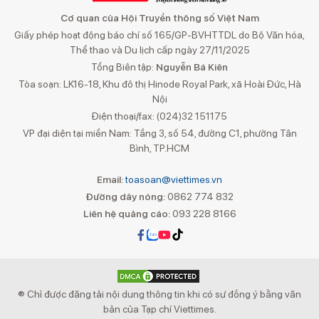
Cơ quan của Hội Truyền thông số Việt Nam
Giấy phép hoạt động báo chí số 165/GP-BVHTTDL do Bộ Văn hóa,
Thể thao và Du lịch cấp ngày 27/11/2025
Tổng Biên tập:
Nguyễn Bá Kiên
Tòa soạn: LK16-18, Khu đô thị Hinode Royal Park, xã Hoài Đức, Hà
Nội
Điện thoại/fax: (024)32 151175
VP đại diện tại miền Nam: Tầng 3, số 54, đường C1, phường Tân
Bình, TP.HCM
Email:
toasoan@viettimes.vn
Đường dây nóng:
0862 774 832
Liên hệ quảng cáo:
093 228 8166
® Chỉ được đăng tải nội dung thông tin khi có sự đồng ý bằng văn
bản của Tạp chí Viettimes.