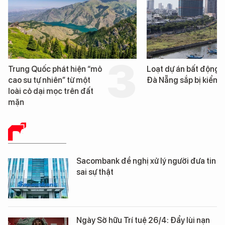
Trung Quốc phát hiện “mỏ
Loạt dự án bất động 
cao su tự nhiên” từ một
Đà Nẵng sắp bị kiểm t
loài cỏ dại mọc trên đất
mặn
BÁO CHÍ SỐ
Sacombank đề nghị xử lý người đưa tin
sai sự thật
Ngày Sở hữu Trí tuệ 26/4: Đẩy lùi nạn