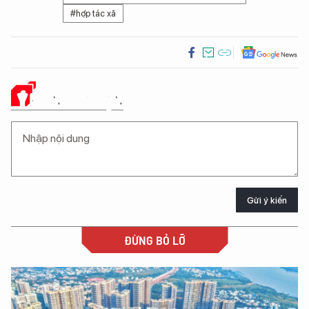
#hợp tác xã
Ý KIẾN CỦA BẠN
Gửi ý kiến
ĐỪNG BỎ LỠ