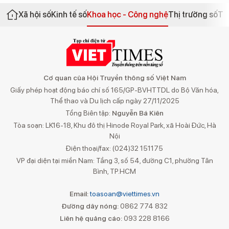
Xã hội số
Kinh tế số
Khoa học - Công nghệ
Thị trường số
Th
Cơ quan của Hội Truyền thông số Việt Nam
Giấy phép hoạt động báo chí số 165/GP-BVHTTDL do Bộ Văn hóa,
Thể thao và Du lịch cấp ngày 27/11/2025
Tổng Biên tập:
Nguyễn Bá Kiên
Tòa soạn: LK16-18, Khu đô thị Hinode Royal Park, xã Hoài Đức, Hà
Nội
Điện thoại/fax: (024)32 151175
VP đại diện tại miền Nam: Tầng 3, số 54, đường C1, phường Tân
Bình, TP.HCM
Email:
toasoan@viettimes.vn
Đường dây nóng:
0862 774 832
Liên hệ quảng cáo:
093 228 8166