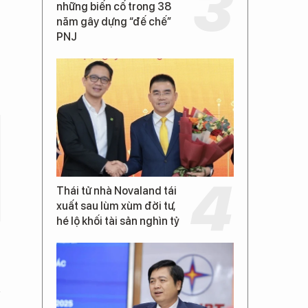
những biến cố trong 38
năm gây dựng “đế chế”
PNJ
Thái tử nhà Novaland tái
xuất sau lùm xùm đời tư,
hé lộ khối tài sản nghìn tỷ