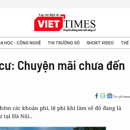
A HỌC - CÔNG NGHỆ
THỊ TRƯỜNG SỐ
SHORT VIDEO
THẾ 
 cư: Chuyện mãi chưa đến
hêm các khoản phí, lệ phí khi làm sổ đỏ đang là
 tại Hà Nội..