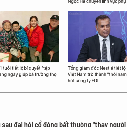
Ngọc Hà chuyển lĩnh vực phụ
 tuổi tiết lộ bí quyết "tập
Tổng giám đốc Nestlé tiết lộ 
àng ngày giúp bà trường thọ
Việt Nam trở thành "thỏi na
hút công ty FDI
ì sau đại hội cổ đông bất thường "thay người