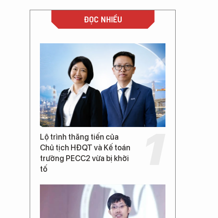
ĐỌC NHIỀU
Lộ trình thăng tiến của
Chủ tịch HĐQT và Kế toán
trưởng PECC2 vừa bị khởi
tố