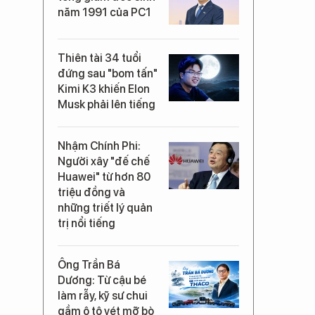
năm 1991 của PC1
Thiên tài 34 tuổi
đứng sau "bom tấn"
Kimi K3 khiến Elon
Musk phải lên tiếng
Nhậm Chính Phi:
Người xây "đế chế
Huawei" từ hơn 80
triệu đồng và
những triết lý quản
trị nổi tiếng
Ông Trần Bá
Dương: Từ cậu bé
làm rẫy, kỹ sư chui
gầm ô tô vét mỡ bò