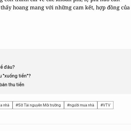
m thấy hoang mang với những cam kết, hợp đồng của
 về đâu?
u "xuống tiền"?
bán thu tiền
a nhà
#Sở Tài nguyên Môi trường
#người mua nhà
#VTV