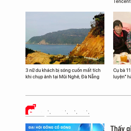
Tencent
3 nữ du khách bị sóng cuốn mất tích
Cụ bà 111
khi chụp ảnh tại Mũi Nghê, Đà Nẵng
luyện" h
CHUYỆN DOANH NHÂN
Thấy g