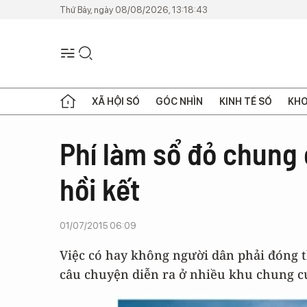
Thứ Bảy, ngày 08/08/2026, 13:18:43
XÃ HỘI SỐ
GÓC NHÌN
KINH TẾ SỐ
KHO
Phí làm sổ đỏ chung
hồi kết
01/07/2015 06:09
Việc có hay không người dân phải đóng t
câu chuyện diễn ra ở nhiều khu chung cư