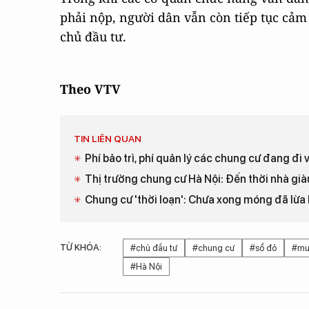
phải nộp, người dân vẫn còn tiếp tục cả
chủ đầu tư.
Theo VTV
TIN LIÊN QUAN
Phí bảo trì, phí quản lý các chung cư đang đi
Thị trường chung cư Hà Nội: Đến thời nhà già
Chung cư 'thời loạn': Chưa xong móng đã lừa 
TỪ KHÓA:
#chủ đầu tư
#chung cư
#sổ đỏ
#mu
#Hà Nội