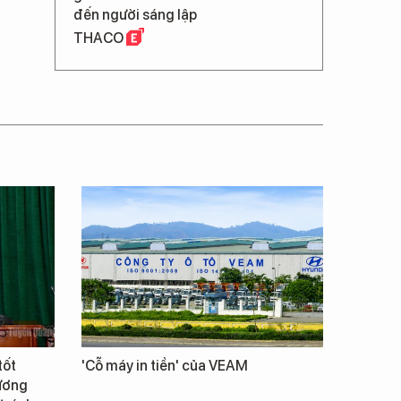
đến người sáng lập
THACO
tốt
'Cỗ máy in tiền' của VEAM
Vương