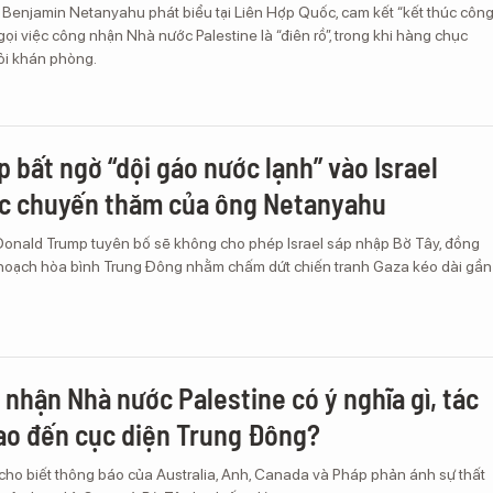
l Benjamin Netanyahu phát biểu tại Liên Hợp Quốc, cam kết “kết thúc côn
gọi việc công nhận Nhà nước Palestine là “điên rồ”, trong khi hàng chục
ỏi khán phòng.
 bất ngờ “dội gáo nước lạnh” vào Israel
ớc chuyến thăm của ông Netanyahu
onald Trump tuyên bố sẽ không cho phép Israel sáp nhập Bờ Tây, đồng
 hoạch hòa bình Trung Đông nhằm chấm dứt chiến tranh Gaza kéo dài gần
 nhận Nhà nước Palestine có ý nghĩa gì, tác
ao đến cục diện Trung Đông?
cho biết thông báo của Australia, Anh, Canada và Pháp phản ánh sự thất