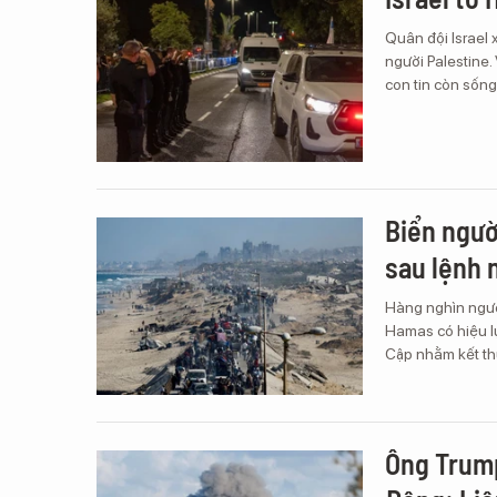
Quân đội Israel 
người Palestine.
con tin còn sống
Biển ngườ
sau lệnh 
Hàng nghìn người
Hamas có hiệu lự
Cập nhằm kết th
Ông Trump