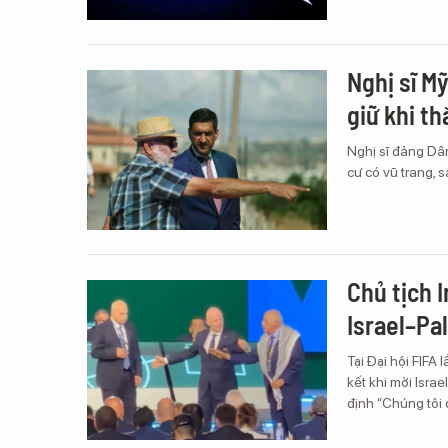
Nghị sĩ Mỹ
giữ khi t
Nghị sĩ đảng Dâ
cư có vũ trang, 
Chủ tịch I
Israel–Pa
Tại Đại hội FIFA
kết khi mời Israe
định “Chúng tôi 