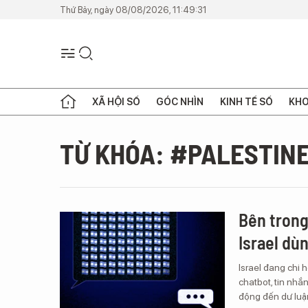
Thứ Bảy, ngày 08/08/2026, 11:49:31
XÃ HỘI SỐ
GÓC NHÌN
KINH TẾ SỐ
KHO
TỪ KHÓA: #PALESTIN
Bên trong
Israel dù
Israel đang chi 
chatbot, tin nhắ
động đến dư luậ