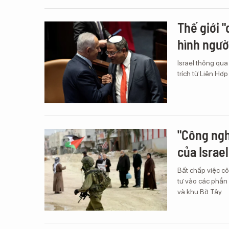
Thế giới "
hình ngườ
Israel thông qua 
trích từ Liên Hợ
"Công ngh
của Israe
Bất chấp việc c
tư vào các phần 
và khu Bờ Tây.