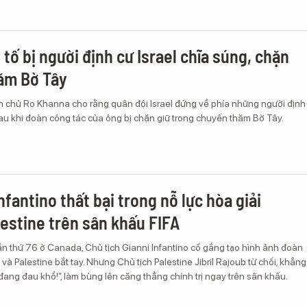
 tố bị người định cư Israel chĩa súng, chặn
hăm Bờ Tây
n chủ Ro Khanna cho rằng quân đội Israel đứng về phía những người định
sau khi đoàn công tác của ông bị chặn giữ trong chuyến thăm Bờ Tây.
nfantino thất bại trong nỗ lực hòa giải
lestine trên sân khấu FIFA
 lần thứ 76 ở Canada, Chủ tịch Gianni Infantino cố gắng tạo hình ảnh đoàn
l và Palestine bắt tay. Nhưng Chủ tịch Palestine Jibril Rajoub từ chối, khẳng
đang đau khổ!”, làm bùng lên căng thẳng chính trị ngay trên sân khấu.