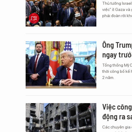
Thủ tướng Israe
việc” ở Gaza và 
phái đoàn rời kh
Ông Trump
ngay trư
Tổng thống Mỹ D
thời công bố kế
2 năm.
Việc công
động ra s
Các chuyên gia 