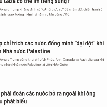
u Gaza có thể im tiếng súng?
onald Trump khẳng định có “cơ hội thực sự” để chấm dứt chiến tranh ở
cảnh Israel tưởng niệm hai năm vụ tấn công 7/10.
 chỉ trích các nước đồng minh "dại dột" khi
 Nhà nước Palestine
nald Trump công khai chỉ trích Pháp, Anh, Canada và Australia sau khi
ng nhận Nhà nước Palestine tại Liên Hợp Quốc.
phái đoàn các nước bỏ ra ngoài khi ông
u phát biểu