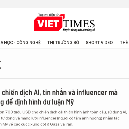
A HỌC - CÔNG NGHỆ
THỊ TRƯỜNG SỐ
SHORT VIDEO
THẾ 
E
 chiến dịch AI, tin nhắn và influencer mà
ng để định hình dư luận Mỹ
hơn 700 triệu USD cho chiến dịch cải thiện hình ảnh toàn cầu, sử dụng AI,
n tự động và mạng lưới influencer (người có tầm ảnh hưởng) nhằm tác
n Mỹ về các cuộc xung đột ở Gaza và Iran.