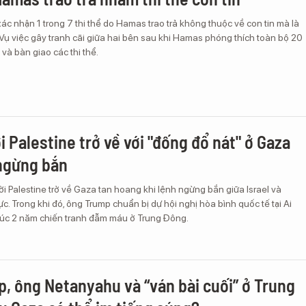
xác nhận 1 trong 7 thi thể do Hamas trao trả không thuộc về con tin mà là
 Vụ việc gây tranh cãi giữa hai bên sau khi Hamas phóng thích toàn bộ 20
 và bàn giao các thi thể.
i Palestine trở về với "đống đổ nát" ở Gaza
ngừng bắn
 Palestine trở về Gaza tan hoang khi lệnh ngừng bắn giữa Israel và
c. Trong khi đó, ông Trump chuẩn bị dự hội nghị hòa bình quốc tế tại Ai
úc 2 năm chiến tranh đẫm máu ở Trung Đông.
, ông Netanyahu và “ván bài cuối” ở Trung