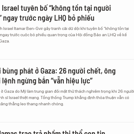
 Israel tuyên bố “không tồn tại người
” ngay trước ngày LHQ bỏ phiếu
h Israel Itamar Ben-Gvir gây tranh cãi dữ dội khi tuyên bố “không tồn tại
”, ngay trước cuộc bỏ phiếu quan trọng của Hội đồng Bảo an LHQ về kế
Gaza.
ại bùng phát ở Gaza: 26 người chết, ông
 lệnh ngừng bắn “vẫn hiệu lực”
ở Gaza do Mỹ làm trung gian đối mặt thử thách nghiêm trọng khi 26 ngườ
inh sĩ Israel thiệt mạng. Tổng thống Trump khẳng định thỏa thuận vẫn có
 căng thẳng leo thang nhanh chóng.
Hamas trao trả nhầm thi thể con tin